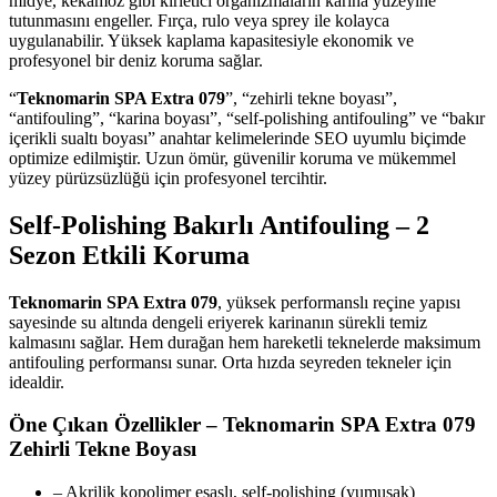
midye, kekamoz gibi kirletici organizmaların karina yüzeyine
tutunmasını engeller. Fırça, rulo veya sprey ile kolayca
uygulanabilir. Yüksek kaplama kapasitesiyle ekonomik ve
profesyonel bir deniz koruma sağlar.
“
Teknomarin SPA Extra 079
”, “zehirli tekne boyası”,
“antifouling”, “karina boyası”, “self-polishing antifouling” ve “bakır
içerikli sualtı boyası” anahtar kelimelerinde SEO uyumlu biçimde
optimize edilmiştir. Uzun ömür, güvenilir koruma ve mükemmel
yüzey pürüzsüzlüğü için profesyonel tercihtir.
Self-Polishing Bakırlı Antifouling – 2
Sezon Etkili Koruma
Teknomarin SPA Extra 079
, yüksek performanslı reçine yapısı
sayesinde su altında dengeli eriyerek karinanın sürekli temiz
kalmasını sağlar. Hem durağan hem hareketli teknelerde maksimum
antifouling performansı sunar. Orta hızda seyreden tekneler için
idealdir.
Öne Çıkan Özellikler – Teknomarin SPA Extra 079
Zehirli Tekne Boyası
– Akrilik kopolimer esaslı, self-polishing (yumuşak)