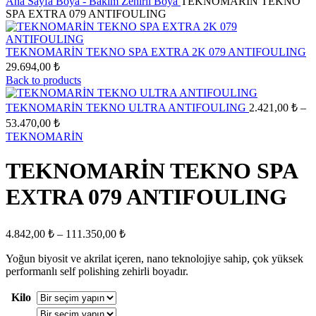
Ana Sayfa
Boya - Bakım
Zehirli Boya
TEKNOMARİN TEKNO
SPA EXTRA 079 ANTIFOULING
TEKNOMARİN TEKNO SPA EXTRA 2K 079 ANTIFOULING
29.694,00
₺
Back to products
TEKNOMARİN TEKNO ULTRA ANTIFOULING
2.421,00
₺
–
Fiyat
53.470,00
₺
aralığı:
TEKNOMARİN
2.421,00 ₺
-
TEKNOMARİN TEKNO SPA
53.470,00 ₺
EXTRA 079 ANTIFOULING
Fiyat
4.842,00
₺
–
111.350,00
₺
aralığı:
Yoğun biyosit ve akrilat içeren, nano teknolojiye sahip, çok yüksek
4.842,00 ₺
performanlı self polishing zehirli boyadır.
-
111.350,00 ₺
Kilo