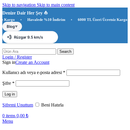
Skip to navigation
Skip to main content
Denize Dair Her Şey ⛵️
rgo
•
Havalede %10 İndirim
•
6000 TL Üzeri Ücretsiz Kargo
☀️
Antalya 37°C
Blog
▼
💨
Rüzgar 9.5 km/s
💧
Nem %33
Search
Login / Register
Sign in
Create an Account
Gerekli
Kullanıcı adı veya e-posta adresi
*
Gerekli
Şifre
*
Log in
Şifremi Unuttum
Beni Hatırla
0
items
0,00
₺
Menu