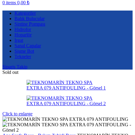
0
items
0,00
₺
Kategoriler
Balık Bulucular
Sintine Pompası
Hidrofor
Hoparlör
Irgat
Sanal Çapalar
Şişme Bot
Tekneler
Sipariş Takip
Sold out
Click to enlarge