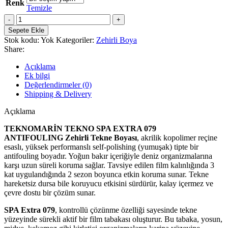
Renk
Temizle
TEKNOMARİN
TEKNO
Sepete Ekle
SPA
Stok kodu:
Yok
Kategoriler:
Zehirli Boya
EXTRA
Share:
079
ANTIFOULING
Açıklama
adet
Ek bilgi
Değerlendirmeler (0)
Shipping & Delivery
Açıklama
TEKNOMARİN TEKNO SPA EXTRA 079
ANTIFOULING
Zehirli Tekne Boyası
, akrilik kopolimer reçine
esaslı, yüksek performanslı self-polishing (yumuşak) tipte bir
antifouling boyadır. Yoğun bakır içeriğiyle deniz organizmalarına
karşı uzun süreli koruma sağlar. Tavsiye edilen film kalınlığında 3
kat uygulandığında 2 sezon boyunca etkin koruma sunar. Tekne
hareketsiz dursa bile koruyucu etkisini sürdürür, kalay içermez ve
çevre dostu bir çözüm sunar.
SPA Extra 079
, kontrollü çözünme özelliği sayesinde tekne
yüzeyinde sürekli aktif bir film tabakası oluşturur. Bu tabaka, yosun,