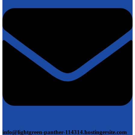
info@lightgreen-panther-114314.hostingersite.com