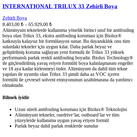
INTERNATIONAL TRILUX 33 Zehirli Boya
Zehirli Boya
Fiyat
8.403,00
₺
–
65.929,00
₺
aralığı:
Alüminyum teknelerde kullanıma yönelik birinci sınıf bir antifouling
8.403,00 ₺
boya olan Trilux 33, ekstra antifouling koruması için Biolux®
-
katkısıyla kalaysız bir formülasyon sunar. Bu dayanıklılık onu tüm
sulardaki tekneler için uygun kılar. Daha parlak beyaz ve
65.929,00 ₺
geliştirilmiş koruma sağlayan yeni formulü ile Trilux 33 yüksek
performanslı parlak renkli antifouling boyadır. Biolux Technology®
ile güçlendirilmiş yavaş eriyen formülü boya kalınlaşmasını engeller
ve 18 aya kadar kirlenmeyi önler. Alüminyum da dahil tüm tekne
yapıları ile uyumlu olan Trilux 33 şimdi daha az VOC içeren
formülü ile çevresel solvent emisyonunun azaltılmasına da yardımcı
olmaktadır.
Bilmek
iyidir
Uzun süreli antifouling koruması için Biolux® Teknolojisi
Alüminyum tekneler, ourdrive’lar, outboard’lar ve tüm
yüzeylerde kullanıma uygun yavaş eriyen formül
Parlak beyaz dahil parlak renklerde sunulur