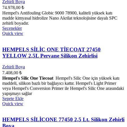
Zehirli Boya
74.978,00
₺
Hempel's Antifouling Globic 9000 78900, kaliteli yüksek katı
madde kimyasal hidrolize Nano Akrilat teknolojisine dayalı SPC
zehirli boyadır.
Bu
Seçenekler
ürünün
Quick view
birden
fazla
varyasyonu
HEMPELS SİLİC ONE TİECOAT 27450
var.
YELLOW 2,5L Pervane Silikon Zehirlisi
Seçenekler
ürün
Zehirli Boya
sayfasından
7.408,00
₺
seçilebilir
Hempel's Silic One Tiecoat
Hempel's Silic One için yüksek katı
maddeli, silikon bazlı bir bağlayıcı kattır. Hempel's Light Primer
veya Hempel's Conversion Primer ile Hempel's Silic One arasındaki
yapışmayı sağlar
Sepete Ekle
Quick view
HEMPELS SİLİCONE 77450 2,5 Lt. Silikon Zehirli
Boya