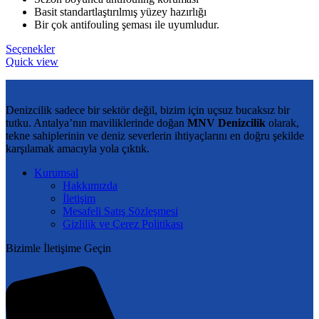
34.311,00 ₺
Basit standartlaştırılmış yüzey hazırlığı
Bir çok antifouling şeması ile uyumludur.
Bu
Seçenekler
ürünün
Quick view
birden
fazla
varyasyonu
Denizcilik sadece bir sektör değil, bizim için uçsuz bucaksız bir
var.
tutku. Antalya’nın maviliklerinde doğan
MNV Denizcilik
olarak,
Seçenekler
tekne sahiplerinin ve deniz severlerin ihtiyaçlarını en doğru şekilde
ürün
karşılamak amacıyla yola çıktık.
sayfasından
seçilebilir
Kurumsal
Hakkımızda
İletişim
Mesafeli Satış Sözleşmesi
Gizlilik ve Çerez Politikası
Bizimle İletişime Geçin