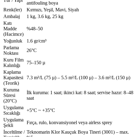
Tür / Yapı
antifouling boya
Renk(ler)
Kırmızı, Yeşil, Mavi, Siyah
Ambalaj
1 kg, 3.6 kg, 25 kg
Katı
Madde
%48–50
(Hacimce)
Yoğunluk
1.6 gr/cm³
Parlama
26°C
Noktası
Kuru Film
75–150 µ
Kalınlığı
Kaplama
Kapasitesi
7.3 m²/L (75 µ) – 5.5 m²/L (100 µ) – 3.6 m²/L (150 µ)
(Teorik)
Kuruma
İlk kuruma: 1 saat; ikinci kat: 8 saat; servise hazır: 8–48
Süresi
saat
(20°C)
Uygulama
+5°C ~ +35°C
Sıcaklığı
Uygulama
Fırça, rulo, konvansiyonel veya airless sprey
Şekli
İnceltilme /
Teknomarin Klor Kauçuk Boya Tineri (3001) – max.