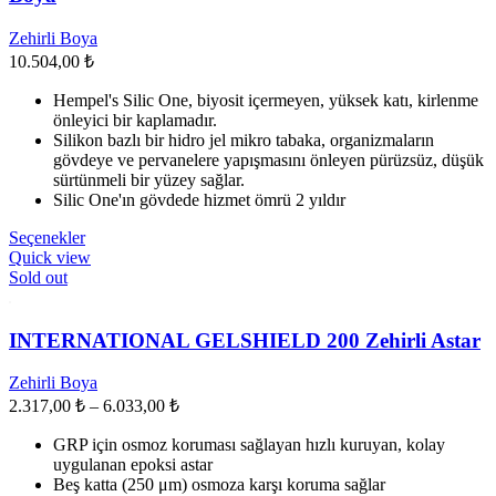
Zehirli Boya
10.504,00
₺
Hempel's Silic One, biyosit içermeyen, yüksek katı, kirlenme
önleyici bir kaplamadır.
Silikon bazlı bir hidro jel mikro tabaka, organizmaların
gövdeye ve pervanelere yapışmasını önleyen pürüzsüz, düşük
sürtünmeli bir yüzey sağlar.
Silic One'ın gövdede hizmet ömrü 2 yıldır
Bu
Seçenekler
ürünün
Quick view
birden
Sold out
fazla
varyasyonu
var.
INTERNATIONAL GELSHIELD 200 Zehirli Astar
Seçenekler
ürün
Zehirli Boya
sayfasından
Fiyat
2.317,00
₺
–
6.033,00
₺
seçilebilir
aralığı:
GRP için osmoz koruması sağlayan hızlı kuruyan, kolay
2.317,00 ₺
uygulanan epoksi astar
-
Beş katta (250 μm) osmoza karşı koruma sağlar
6.033,00 ₺