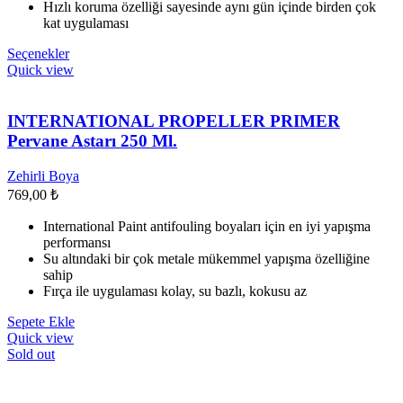
Hızlı koruma özelliği sayesinde aynı gün içinde birden çok
kat uygulaması
Bu
Seçenekler
ürünün
Quick view
birden
fazla
varyasyonu
INTERNATIONAL PROPELLER PRIMER
var.
Pervane Astarı 250 Ml.
Seçenekler
ürün
Zehirli Boya
sayfasından
769,00
₺
seçilebilir
International Paint antifouling boyaları için en iyi yapışma
performansı
Su altındaki bir çok metale mükemmel yapışma özelliğine
sahip
Fırça ile uygulaması kolay, su bazlı, kokusu az
Sepete Ekle
Quick view
Sold out