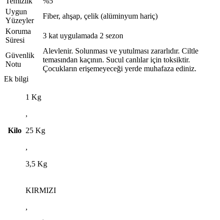
Temizlik
%5
Uygun
Fiber, ahşap, çelik (alüminyum hariç)
Yüzeyler
Koruma
3 kat uygulamada 2 sezon
Süresi
Alevlenir. Solunması ve yutulması zararlıdır. Ciltle
Güvenlik
temasından kaçının. Sucul canlılar için toksiktir.
Notu
Çocukların erişemeyeceği yerde muhafaza ediniz.
Ek bilgi
1 Kg
,
Kilo
25 Kg
,
3,5 Kg
KIRMIZI
,