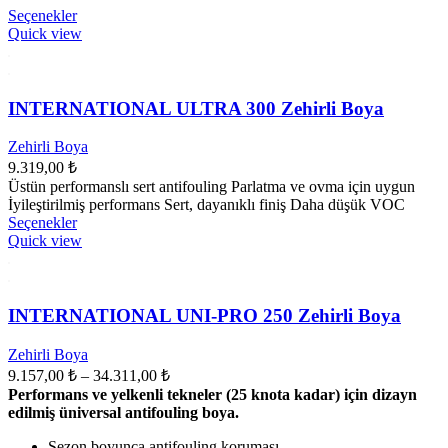
Bu
Seçenekler
ürünün
Quick view
birden
fazla
varyasyonu
var.
INTERNATIONAL ULTRA 300 Zehirli Boya
Seçenekler
ürün
Zehirli Boya
sayfasından
9.319,00
₺
seçilebilir
Üstün performanslı sert antifouling Parlatma ve ovma için uygun
İyileştirilmiş performans Sert, dayanıklı finiş Daha düşük VOC
Bu
Seçenekler
ürünün
Quick view
birden
fazla
varyasyonu
var.
INTERNATIONAL UNI-PRO 250 Zehirli Boya
Seçenekler
ürün
Zehirli Boya
sayfasından
Fiyat
9.157,00
₺
–
34.311,00
₺
seçilebilir
aralığı:
Performans ve yelkenli tekneler (25 knota kadar) için dizayn
9.157,00 ₺
edilmiş üniversal antifouling boya.
-
Sezon boyunca antifouling koruması