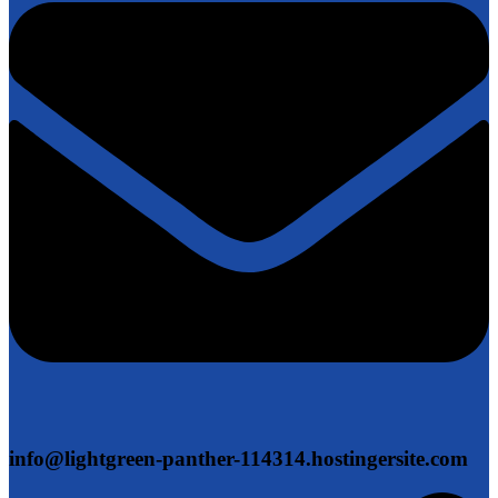
info@lightgreen-panther-114314.hostingersite.com