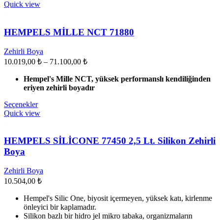
ürünün
Quick view
birden
fazla
varyasyonu
HEMPELS MİLLE NCT 71880
var.
Seçenekler
Zehirli Boya
ürün
Fiyat
10.019,00
₺
–
71.100,00
₺
sayfasından
aralığı:
seçilebilir
Hempel's Mille NCT, yüksek performanslı kendiliğinden
10.019,00 ₺
eriyen zehirli boyadır
-
71.100,00 ₺
Bu
Seçenekler
ürünün
Quick view
birden
fazla
varyasyonu
HEMPELS SİLİCONE 77450 2,5 Lt. Silikon Zehirli
var.
Boya
Seçenekler
ürün
Zehirli Boya
sayfasından
10.504,00
₺
seçilebilir
Hempel's Silic One, biyosit içermeyen, yüksek katı, kirlenme
önleyici bir kaplamadır.
Silikon bazlı bir hidro jel mikro tabaka, organizmaların