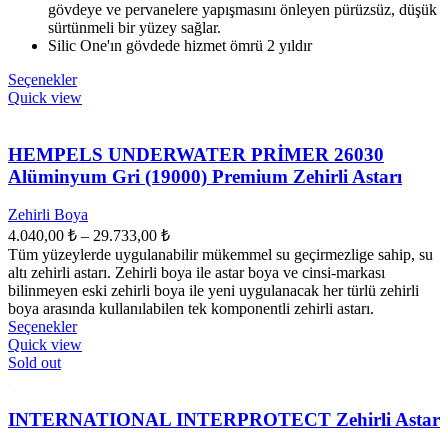
gövdeye ve pervanelere yapışmasını önleyen pürüzsüz, düşük
sürtünmeli bir yüzey sağlar.
Silic One'ın gövdede hizmet ömrü 2 yıldır
Bu
Seçenekler
ürünün
Quick view
birden
fazla
varyasyonu
HEMPELS UNDERWATER PRİMER 26030
var.
Alüminyum Gri (19000) Premium Zehirli Astarı
Seçenekler
ürün
Zehirli Boya
sayfasından
Fiyat
4.040,00
₺
–
29.733,00
₺
seçilebilir
aralığı:
Tüm yüzeylerde uygulanabilir mükemmel su geçirmezlige sahip, su
4.040,00 ₺
altı zehirli astarı. Zehirli boya ile astar boya ve cinsi-markası
-
bilinmeyen eski zehirli boya ile yeni uygulanacak her türlü zehirli
boya arasında kullanılabilen tek komponentli zehirli astarı.
29.733,00 ₺
Bu
Seçenekler
ürünün
Quick view
birden
Sold out
fazla
varyasyonu
var.
INTERNATIONAL INTERPROTECT Zehirli Astar
Seçenekler