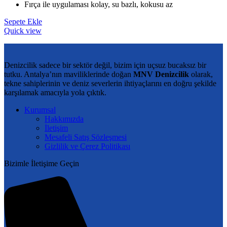
Fırça ile uygulaması kolay, su bazlı, kokusu az
Sepete Ekle
Quick view
Denizcilik sadece bir sektör değil, bizim için uçsuz bucaksız bir
tutku. Antalya’nın maviliklerinde doğan
MNV Denizcilik
olarak,
tekne sahiplerinin ve deniz severlerin ihtiyaçlarını en doğru şekilde
karşılamak amacıyla yola çıktık.
Kurumsal
Hakkımızda
İletişim
Mesafeli Satış Sözleşmesi
Gizlilik ve Çerez Politikası
Bizimle İletişime Geçin