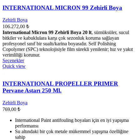
var.
Seçenekler
INTERNATIONAL MICRON 99 Zehirli Boya
ürün
sayfasından
Zehirli Boya
seçilebilir
106.272,00
₺
International Micron 99 Zehirli Boya 20 lt
, sümüksüler, sucul
bitkiler ve kabuklulara karşı çok sezonluk koruma sağlayan
profesyonel sınıf bir sualtı/karina boyasıdır. Self Polishing
Copolymer (SPC) teknolojisiyle film sürekli yenilenir; hız ve yakıt
verimliliği korunur.
Bu
Seçenekler
ürünün
Quick view
birden
fazla
varyasyonu
INTERNATIONAL PROPELLER PRIMER
var.
Pervane Astarı 250 Ml.
Seçenekler
ürün
Zehirli Boya
sayfasından
769,00
₺
seçilebilir
International Paint antifouling boyaları için en iyi yapışma
performansı
Su altındaki bir çok metale mükemmel yapışma özelliğine
sahip