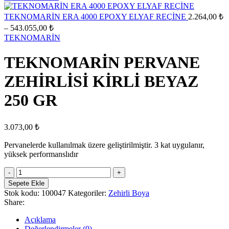
1.883,00 ₺
-
TEKNOMARİN ERA 4000 EPOXY ELYAF REÇİNE
2.264,00
₺
15.977,00 ₺
Fiyat
–
543.055,00
₺
aralığı:
TEKNOMARİN
2.264,00 ₺
-
TEKNOMARİN PERVANE
543.055,00 ₺
ZEHİRLİSİ KİRLİ BEYAZ
250 GR
3.073,00
₺
Pervanelerde kullanılmak üzere geliştirilmiştir. 3 kat uygulanır,
yüksek performanslıdır
TEKNOMARİN
PERVANE
Sepete Ekle
ZEHİRLİSİ
Stok kodu:
100047
Kategoriler:
Zehirli Boya
KİRLİ
Share:
BEYAZ
250
Açıklama
GR
Değerlendirmeler (0)