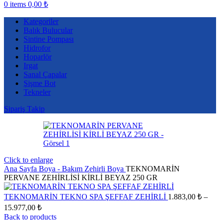
0
items
0,00
₺
Kategoriler
Balık Bulucular
Sintine Pompası
Hidrofor
Hoparlör
Irgat
Sanal Çapalar
Şişme Bot
Tekneler
Sipariş Takip
Click to enlarge
Ana Sayfa
Boya - Bakım
Zehirli Boya
TEKNOMARİN
PERVANE ZEHİRLİSİ KİRLİ BEYAZ 250 GR
TEKNOMARİN TEKNO SPA ŞEFFAF ZEHİRLİ
1.883,00
₺
–
Fiyat
15.977,00
₺
aralığı:
Back to products