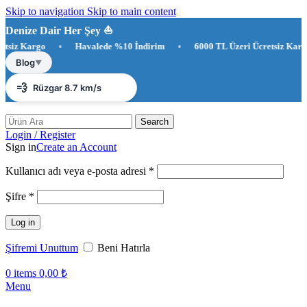
Skip to navigation
Skip to main content
Denize Dair Her Şey ⛵️
z Kargo
•
Havalede %10 İndirim
•
6000 TL Üzeri Ücretsiz Kargo
☀️
Antalya 31°C
Blog
▼
💨
Rüzgar 8.7 km/s
💧
Nem %65
Search
Login / Register
Sign in
Create an Account
Gerekli
Kullanıcı adı veya e-posta adresi
*
Gerekli
Şifre
*
Log in
Şifremi Unuttum
Beni Hatırla
0
items
0,00
₺
Menu