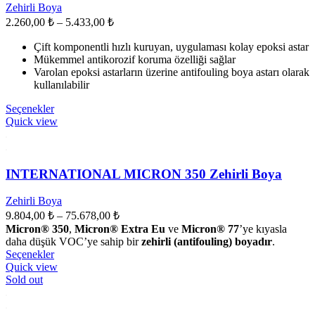
ürün
Zehirli Boya
sayfasından
Fiyat
2.260,00
₺
–
5.433,00
₺
seçilebilir
aralığı:
Çift komponentli hızlı kuruyan, uygulaması kolay epoksi astar
2.260,00 ₺
Mükemmel antikorozif koruma özelliği sağlar
-
Varolan epoksi astarların üzerine antifouling boya astarı olarak
5.433,00 ₺
kullanılabilir
Bu
Seçenekler
ürünün
Quick view
birden
fazla
varyasyonu
var.
INTERNATIONAL MICRON 350 Zehirli Boya
Seçenekler
ürün
Zehirli Boya
sayfasından
Fiyat
9.804,00
₺
–
75.678,00
₺
seçilebilir
aralığı:
Micron® 350
,
Micron® Extra Eu
ve
Micron® 77
’ye kıyasla
9.804,00 ₺
daha düşük VOC’ye sahip bir
zehirli (antifouling) boyadır
.
Bu
-
Seçenekler
ürünün
Quick view
75.678,00 ₺
birden
Sold out
fazla
varyasyonu