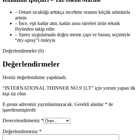
– Ortam sıcaklığı arttıkça inceltme oranını küçük adımlarla
artırın
– İnce, eşit katlar atın; katlar arası süreleri ürün teknik
föyünden takip edin
– Sprey uygulamada doğru meme çapı ve basınç seçimiyle
“dry-spray”i önleyin
Değerlendirmeler (0)
Değerlendirmeler
Henüz değerlendirme yapılmadı.
“INTERNATIONAL THINNER NO.9 1LT” için yorum yapan ilk
kişi siz olun
E-posta adresiniz yayınlanmayacak.
Gerekli alanlar
*
ile
işaretlenmişlerdir
Derecelendirmeniz
*
Değerlendirmeniz
*