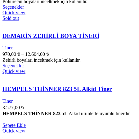
Poliüretan boyaları inceltmek için kullanılır.
711,00 ₺
Bu
Seçenekler
ürünün
-
Quick view
birden
Sold out
7.757,00 ₺
fazla
varyasyonu
var.
DEMARİN ZEHİRLİ BOYA TİNERİ
Seçenekler
ürün
Tiner
sayfasından
Fiyat
970,00
₺
–
12.604,00
₺
seçilebilir
aralığı:
Zehirli boyaları inceltmek için kullanılır.
970,00 ₺
Bu
Seçenekler
ürünün
-
Quick view
birden
12.604,00 ₺
fazla
varyasyonu
HEMPELS THİNNER 823 5L Alkid Tiner
var.
Seçenekler
Tiner
ürün
3.577,00
₺
sayfasından
HEMPELS THİNNER 823 5L
Alkid ürünlerle uyumlu tinerdir
seçilebilir
Sepete Ekle
Quick view