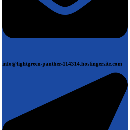
info@lightgreen-panther-114314.hostingersite.com