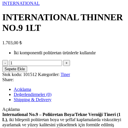
INTERNATIONAL
INTERNATIONAL THINNER
NO.9 1LT
1.703,00
₺
İki komponentli poliüretan ürünlerle kullanılır
INTERNATIONAL
THINNER
Sepete Ekle
NO.9
Stok kodu:
101512
Kategoriler:
Tiner
1LT
Share:
adet
Açıklama
Değerlendirmeler (0)
Shipping & Delivery
Açıklama
International No.9 – Poliüretan Boya/Tekne Verniği Tineri (1
L)
, iki bileşenli poliüretan boya ve şeffaf kaplamalarda viskoziteyi
ayarlamak ve yüzey kalitesini yükseltmek için formüle edilmiş