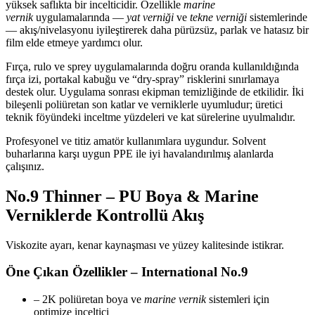
yüksek saflıkta bir incelticidir. Özellikle
marine
vernik
uygulamalarında —
yat verniği
ve
tekne verniği
sistemlerinde
— akış/nivelasyonu iyileştirerek daha pürüzsüz, parlak ve hatasız bir
film elde etmeye yardımcı olur.
Fırça, rulo ve sprey uygulamalarında doğru oranda kullanıldığında
fırça izi, portakal kabuğu ve “dry-spray” risklerini sınırlamaya
destek olur. Uygulama sonrası ekipman temizliğinde de etkilidir. İki
bileşenli poliüretan son katlar ve verniklerle uyumludur; üretici
teknik föyündeki inceltme yüzdeleri ve kat sürelerine uyulmalıdır.
Profesyonel ve titiz amatör kullanımlara uygundur. Solvent
buharlarına karşı uygun PPE ile iyi havalandırılmış alanlarda
çalışınız.
No.9 Thinner – PU Boya & Marine
Verniklerde Kontrollü Akış
Viskozite ayarı, kenar kaynaşması ve yüzey kalitesinde istikrar.
Öne Çıkan Özellikler – International No.9
– 2K poliüretan boya ve
marine vernik
sistemleri için
optimize inceltici