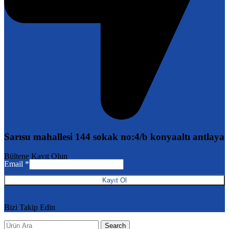
Sarısu mahallesi 144 sokak no:4/b konyaaltı antlaya
Email
Bültene Kayıt Olun
Email
*
Kayıt Ol
Bizi Takip Edin
Search