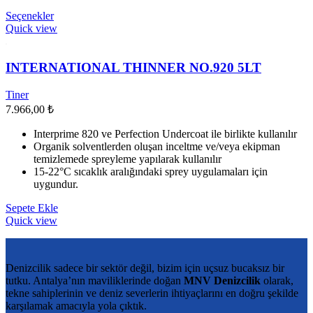
Bu
Seçenekler
ürünün
Quick view
birden
fazla
varyasyonu
INTERNATIONAL THINNER NO.920 5LT
var.
Seçenekler
Tiner
ürün
7.966,00
₺
sayfasından
seçilebilir
Interprime 820 ve Perfection Undercoat ile birlikte kullanılır
Organik solventlerden oluşan inceltme ve/veya ekipman
temizlemede spreyleme yapılarak kullanılır
15-22°C sıcaklık aralığındaki sprey uygulamaları için
uygundur.
Sepete Ekle
Quick view
Denizcilik sadece bir sektör değil, bizim için uçsuz bucaksız bir
tutku. Antalya’nın maviliklerinde doğan
MNV Denizcilik
olarak,
tekne sahiplerinin ve deniz severlerin ihtiyaçlarını en doğru şekilde
karşılamak amacıyla yola çıktık.