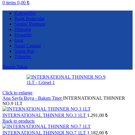
0
items
0,00
₺
Kategoriler
Balık Bulucular
Sintine Pompası
Hidrofor
Hoparlör
Irgat
Sanal Çapalar
Şişme Bot
Tekneler
Sipariş Takip
Click to enlarge
Ana Sayfa
Boya - Bakım
Tiner
INTERNATIONAL THINNER
NO.9 1LT
INTERNATIONAL THINNER NO.3 1LT
1.291,00
₺
Back to products
INTERNATIONAL THINNER NO.7 1LT
1.182,00
₺