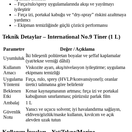
– Fırça/rulo/sprey uygulamalarında akışı ve yayılmayı
iyileştirir
– Fırça izi, portakal kabuğu ve “dry-spray” riskini azaltmaya
yardımcı
– Ekipman temizliğinde güçlü çözücü performansı
Teknik Detaylar – International No.9 Tiner (1 L)
Parametre
Değer / Açıklama
İki bileşenli poliüretan boyalar ve şeffaf kaplamalar
Uyumluluk
(yat/tekne verniği dâhil)
Kullanım
Viskozite ayarı, akış/nivelasyon iyileştirme; uygulama
Amacı
ekipmanı temizliği
Uygulama
Fırça, rulo, sprey (HVLP/konvansiyonel); oranlar
Yöntemi
üretici talimatına göre belirlenir
Beklenen
Kenar kaynaşmasının artması; fırça izi ve portakal
Etki
kabuğunun sınırlanması; pürüzsüz parlak film
Ambalaj
1 L
Yanıcı ve uçucu solvent; iyi havalandırma sağlayın,
Güvenlik
eldiven/gözlük/maske kullanın, kıvılcım ve açık
Notu
alevden uzak tutun
Kullanım İpuçları – Yat/Tekne/Marine