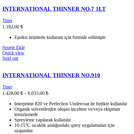
INTERNATIONAL THINNER NO.7 1LT
Tiner
1.182,00
₺
Epoksi ürünlerle kullanım için formüle edilmiştir
Sepete Ekle
Quick view
Sold out
INTERNATIONAL THINNER NO.910
Tiner
Fiyat
1.428,00
₺
–
6.033,00
₺
aralığı:
Interprime 820 ve Perfection Undercoat ile birlikte kullanılır
1.428,00 ₺
Organik solventlerden oluşan inceltme ve/veya ekipman
-
temizlemede
6.033,00 ₺
Spreyleme yapılarak kullanılır
10-15°C sıcaklık aralığındaki sprey uygulamaları için
uygundur.