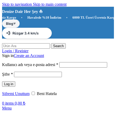
Skip to navigation
Skip to main content
Denize Dair Her Şey ⛵️
 Kargo
•
Havalede %10 İndirim
•
6000 TL Üzeri Ücretsiz Kargo
☀️
Antalya 29°C
Blog
▼
💨
Rüzgar 3.4 km/s
💧
Nem %87
Search
Login / Register
Sign in
Create an Account
Gerekli
Kullanıcı adı veya e-posta adresi
*
Gerekli
Şifre
*
Log in
Şifremi Unuttum
Beni Hatırla
0
items
0,00
₺
Menu