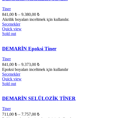
Tiner
Fiyat
841,00
₺
–
9.380,00
₺
aralığı:
Akrilik boyaları inceltmek için kullanılır.
841,00 ₺
Bu
Seçenekler
ürünün
-
Quick view
birden
Sold out
9.380,00 ₺
fazla
varyasyonu
var.
DEMARİN Epoksi Tiner
Seçenekler
ürün
Tiner
sayfasından
Fiyat
841,00
₺
–
9.373,00
₺
seçilebilir
aralığı:
Epoksi boyaları inceltmek için kullanılır
841,00 ₺
Bu
Seçenekler
ürünün
-
Quick view
birden
Sold out
9.373,00 ₺
fazla
varyasyonu
var.
DEMARİN SELÜLOZİK TİNER
Seçenekler
ürün
Tiner
sayfasından
Fiyat
711,00
₺
–
7.757,00
₺
seçilebilir
aralığı: