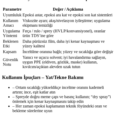
Parametre
Değer / Açıklama
Uyumluluk
Epoksi astar, epoksi ara kat ve epoksi son kat sistemleri
Kullanım
Viskozite ayarı; akış/nivelasyon iyileştirme; uygulama
Amacı
ekipmanı temizliği
Uygulama
Fırça / rulo / sprey (HVLP/konvansiyonel), oranlar
Yöntemi
ürün TDS’ine göre
Beklenen
Daha pürüzsüz film, daha iyi kenar kaynaşması ve
Etki
yüzey kalitesi
Kapsam
İnceltilme oranına bağlı; yüzey ve sıcaklığa göre değişir
Yanıcı ve uçucu solvent; iyi havalandırma sağlayın,
Güvenlik
uygun PPE (eldiven, gözlük, maske) kullanın,
Notu
kıvılcım/açıktan alevden uzak tutun
Kullanım İpuçları – Yat/Tekne Bakımı
– Ortam sıcaklığı yükseldikçe inceltme oranını kademeli
artırın; ince, eşit katlar atın
– Spreyde doğru meme çapı ve basınç kullanın; “dry spray”i
önlemek için kenar kaynaşmasını takip edin
– Her zaman epoksi kaplamanın teknik föyündeki oran ve
bekleme sürelerine uyun