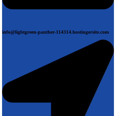
info@lightgreen-panther-114314.hostingersite.com