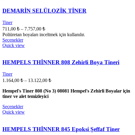
varyasyonu
var.
DEMARİN SELÜLOZİK TİNER
Seçenekler
ürün
Tiner
sayfasından
Fiyat
711,00
₺
–
7.757,00
₺
seçilebilir
aralığı:
Poliüretan boyaları inceltmek için kullanılır.
711,00 ₺
Bu
Seçenekler
ürünün
-
Quick view
birden
7.757,00 ₺
fazla
varyasyonu
HEMPELS THİNNER 808 Zehirli Boya Tineri
var.
Seçenekler
Tiner
ürün
Fiyat
1.164,00
₺
–
13.122,00
₺
sayfasından
aralığı:
seçilebilir
Hempel's Tiner 808 (No 3) 08081 Hempel's Zehirli Boyalar için
1.164,00 ₺
tiner ve alet temizleyici
-
13.122,00 ₺
Bu
Seçenekler
ürünün
Quick view
birden
fazla
varyasyonu
HEMPELS THİNNER 845 Epoksi Şeffaf Tiner
var.