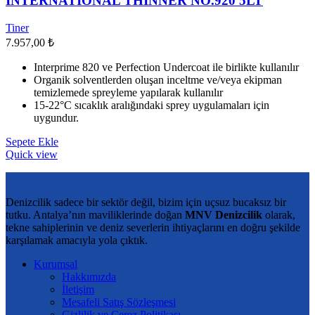
INTERNATIONAL THINNER NO.920 5LT
var.
Seçenekler
Tiner
ürün
7.957,00
₺
sayfasından
seçilebilir
Interprime 820 ve Perfection Undercoat ile birlikte kullanılır
Organik solventlerden oluşan inceltme ve/veya ekipman
temizlemede spreyleme yapılarak kullanılır
15-22°C sıcaklık aralığındaki sprey uygulamaları için
uygundur.
Sepete Ekle
Quick view
Denizcilik sadece bir sektör değil, bizim için uçsuz bucaksız bir
tutku. Antalya’nın maviliklerinde doğan
MNV Denizcilik
olarak,
tekne sahiplerinin ve deniz severlerin ihtiyaçlarını en doğru şekilde
karşılamak amacıyla yola çıktık.
Kurumsal
Hakkımızda
İletişim
Mesafeli Satış Sözleşmesi
Gizlilik ve Çerez Politikası