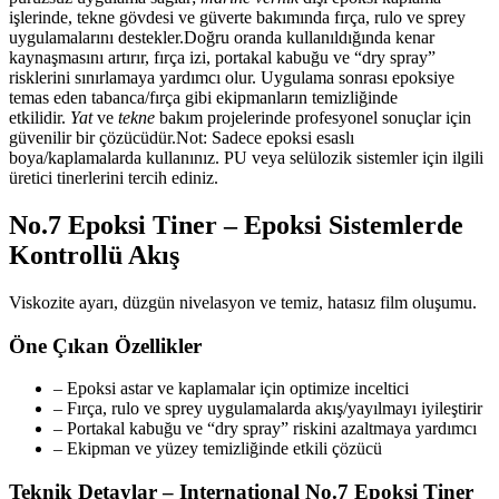
işlerinde, tekne gövdesi ve güverte bakımında fırça, rulo ve sprey
uygulamalarını destekler.Doğru oranda kullanıldığında kenar
kaynaşmasını artırır, fırça izi, portakal kabuğu ve “dry spray”
risklerini sınırlamaya yardımcı olur. Uygulama sonrası epoksiye
temas eden tabanca/fırça gibi ekipmanların temizliğinde
etkilidir.
Yat
ve
tekne
bakım projelerinde profesyonel sonuçlar için
güvenilir bir çözücüdür.Not: Sadece epoksi esaslı
boya/kaplamalarda kullanınız. PU veya selülozik sistemler için ilgili
üretici tinerlerini tercih ediniz.
No.7 Epoksi Tiner – Epoksi Sistemlerde
Kontrollü Akış
Viskozite ayarı, düzgün nivelasyon ve temiz, hatasız film oluşumu.
Öne Çıkan Özellikler
– Epoksi astar ve kaplamalar için optimize inceltici
– Fırça, rulo ve sprey uygulamalarda akış/yayılmayı iyileştirir
– Portakal kabuğu ve “dry spray” riskini azaltmaya yardımcı
– Ekipman ve yüzey temizliğinde etkili çözücü
Teknik Detaylar – International No.7 Epoksi Tiner