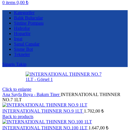
0
items
0,00
₺
Kategoriler
Balık Bulucular
Sintine Pompası
Hidrofor
Hoparlör
Irgat
Sanal Çapalar
Şişme Bot
Tekneler
Sipariş Takip
Click to enlarge
Ana Sayfa
Boya - Bakım
Tiner
INTERNATIONAL THINNER
NO.7 1LT
INTERNATIONAL THINNER NO.9 1LT
1.702,00
₺
Back to products
INTERNATIONAL THINNER NO.100 1LT
1.647,00
₺