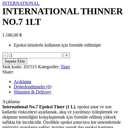
INTERNATIONAL
INTERNATIONAL THINNER
NO.7 1LT
1.180,00
₺
Epoksi ürünlerle kullanım için formüle edilmiştir
INTERNATIONAL
THINNER
Sepete Ekle
NO.7
Stok kodu:
101515
Kategoriler:
Tiner
1LT
Share:
adet
Açıklama
Değerlendirmeler (0)
Shipping & Delivery
Açıklama
International No.7 Epoksi Tiner (1 L)
, epoksi astar ve son
katlarda viskoziteyi ayarlamak, akış ve yayılmayı iyileştirmek ve
ekipman temizliğini kolaylaştırmak için formüle edilmiş yüksek
saflıkta bir incelticidir. Özellikle
epoksi astar/ara kat
sistemlerinde
pürüzsüz uygulama sağlar;
marine vernik
dışı epoksi kaplama