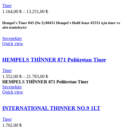
Seçenekler
Tiner
ürün
Fiyat
1.164,00
₺
–
13.251,00
₺
sayfasından
aralığı:
seçilebilir
1.164,00 ₺
Hempel's Tiner 845 (No 5) 08451 Hempel's
Hafif Astar 45551 için tiner ve
-
alet temizleyici
13.251,00 ₺
Bu
Seçenekler
ürünün
Quick view
birden
fazla
varyasyonu
HEMPELS THİNNER 871 Poliüretan Tiner
var.
Seçenekler
Tiner
ürün
Fiyat
1.552,00
₺
–
21.783,00
₺
sayfasından
aralığı:
HEMPELS THİNNER 871 Poliüretan Tiner
seçilebilir
1.552,00 ₺
Bu
Seçenekler
ürünün
-
Quick view
birden
21.783,00 ₺
fazla
varyasyonu
INTERNATIONAL THINNER NO.9 1LT
var.
Seçenekler
Tiner
ürün
1.702,00
₺