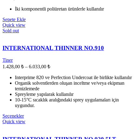
sayfasından
seçilebilir
İki komponentli poliüretan ürünlerle kullanılır
Sepete Ekle
Quick view
Sold out
INTERNATIONAL THINNER NO.910
Tiner
Fiyat
1.428,00
₺
–
6.033,00
₺
aralığı:
Interprime 820 ve Perfection Undercoat ile birlikte kullanılır
1.428,00 ₺
Organik solventlerden oluşan inceltme ve/veya ekipman
-
temizlemede
6.033,00 ₺
Spreyleme yapılarak kullanılır
10-15°C sıcaklık aralığındaki sprey uygulamaları için
uygundur.
Bu
Seçenekler
ürünün
Quick view
birden
fazla
varyasyonu