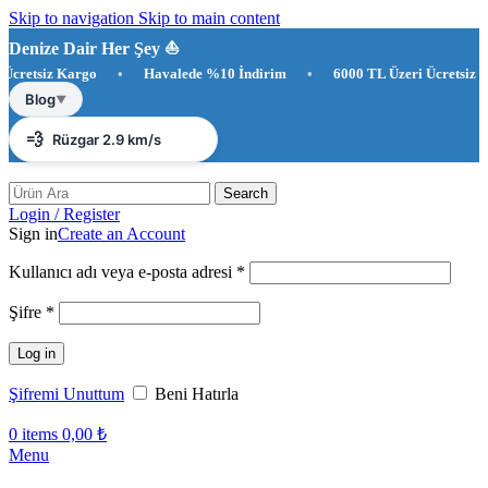
Skip to navigation
Skip to main content
Denize Dair Her Şey ⛵️
etsiz Kargo
•
Havalede %10 İndirim
•
6000 TL Üzeri Ücretsiz Karg
☀️
Antalya 27°C
Blog
▼
💨
Rüzgar 2.9 km/s
💧
Nem %86
Search
Login / Register
Sign in
Create an Account
Gerekli
Kullanıcı adı veya e-posta adresi
*
Gerekli
Şifre
*
Log in
Şifremi Unuttum
Beni Hatırla
0
items
0,00
₺
Menu