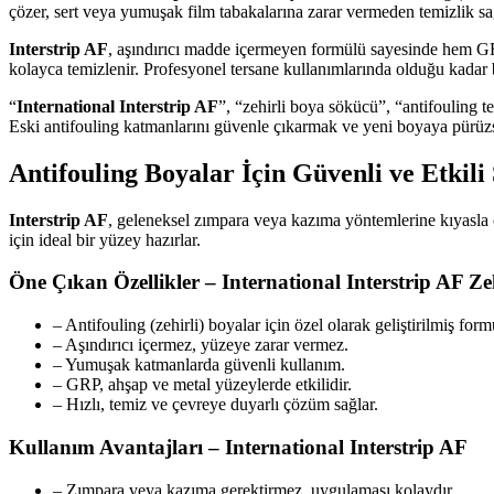
çözer, sert veya yumuşak film tabakalarına zarar vermeden temizlik sağ
Interstrip AF
, aşındırıcı madde içermeyen formülü sayesinde hem GR
kolayca temizlenir. Profesyonel tersane kullanımlarında olduğu kadar b
“
International Interstrip AF
”, “zehirli boya sökücü”, “antifouling 
Eski antifouling katmanlarını güvenle çıkarmak ve yeni boyaya pürüz
Antifouling Boyalar İçin Güvenli ve Etkili
Interstrip AF
, geleneksel zımpara veya kazıma yöntemlerine kıyasla ç
için ideal bir yüzey hazırlar.
Öne Çıkan Özellikler – International Interstrip AF Z
– Antifouling (zehirli) boyalar için özel olarak geliştirilmiş form
– Aşındırıcı içermez, yüzeye zarar vermez.
– Yumuşak katmanlarda güvenli kullanım.
– GRP, ahşap ve metal yüzeylerde etkilidir.
– Hızlı, temiz ve çevreye duyarlı çözüm sağlar.
Kullanım Avantajları – International Interstrip AF
– Zımpara veya kazıma gerektirmez, uygulaması kolaydır.