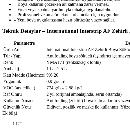
– Boya katlarını çözerken alt katmana zarar vermez.
– Fırça veya spatula yardımıyla rahatça uygulanabilir.
– Profesyonel ve amatör tekne kullanıcıları için uygundur.
– Yeni boya uygulamasına hazır pürüzsüz yüzey sağlar.
Teknik Detaylar – International Interstrip AF Zehirl
Parametre
De
Ürün Adı
International Interstrip AF Zehirli Boya Sökü
Tür / Yapı
Antifouling boya sökücü (aşındırıcı içermeye
Renk
YMA171 (renksiz/açık tonlu)
Ambalaj
1 L – 2.5 L
Katı Madde (Hacimce)
%6.20
Yoğunluk
0.9 gr/cm³
VOC (arz edilen)
774 g/L – 2.58 kg/L
Raf Ömrü
2 yıl (orijinal ambalajında, serin ortamda)
Kullanım Amacı
Antifouling (zehirli) boya katmanlarını yüze
Güvenlik Notu
Eldiven, gözlük ve maske ile kullanınız. Yüz
Ek bilgi
1 LT