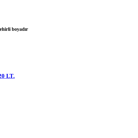
ehirli boyadır
0 LT.