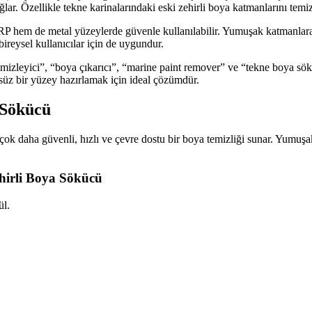
lar. Özellikle tekne karinalarındaki eski zehirli boya katmanlarını temi
P hem de metal yüzeylerde güvenle kullanılabilir. Yumuşak katmanlara
ireysel kullanıcılar için de uygundur.
temizleyici”, “boya çıkarıcı”, “marine paint remover” ve “tekne boya s
süz bir yüzey hazırlamak için ideal çözümdür.
 Sökücü
ok daha güvenli, hızlı ve çevre dostu bir boya temizliği sunar. Yumuşa
ehirli Boya Sökücü
ül.