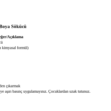
i Boya Sökücü
ğer/Açıklama
cü
n kimyasal formül)
yden çıkarmak
eye aşırı basınç uygulamayınız. Çocuklardan uzak tutunuz.