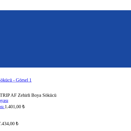
P AF Zehirli Boya Sökücü
sı
1.401,00
₺
Fiyat
7.434,00
₺
aralığı: