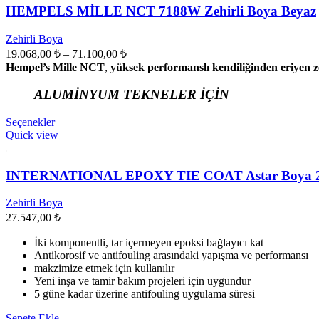
var.
HEMPELS MİLLE NCT 7188W Zehirli Boya Beyaz
Seçenekler
ürün
Zehirli Boya
sayfasından
Fiyat
19.068,00
₺
–
71.100,00
₺
seçilebilir
aralığı:
Hempel’s Mille NCT
,
yüksek performanslı kendiliğinden eriyen z
19.068,00 ₺
-
ALUMİNYUM TEKNELER İÇİN
71.100,00 ₺
Bu
Seçenekler
ürünün
Quick view
birden
fazla
varyasyonu
INTERNATIONAL EPOXY TIE COAT Astar Boya 2
var.
Seçenekler
Zehirli Boya
ürün
27.547,00
₺
sayfasından
seçilebilir
İki komponentli, tar içermeyen epoksi bağlayıcı kat
Antikorosif ve antifouling arasındaki yapışma ve performansı
makzimize etmek için kullanılır
Yeni inşa ve tamir bakım projeleri için uygundur
5 güne kadar üzerine antifouling uygulama süresi
Sepete Ekle