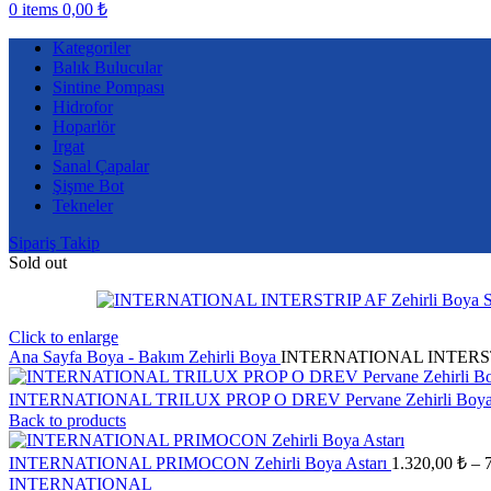
0
items
0,00
₺
Kategoriler
Balık Bulucular
Sintine Pompası
Hidrofor
Hoparlör
Irgat
Sanal Çapalar
Şişme Bot
Tekneler
Sipariş Takip
Sold out
Click to enlarge
Ana Sayfa
Boya - Bakım
Zehirli Boya
INTERNATIONAL INTERSTRI
INTERNATIONAL TRILUX PROP O DREV Pervane Zehirli Boya
Back to products
INTERNATIONAL PRIMOCON Zehirli Boya Astarı
1.320,00
₺
–
INTERNATIONAL