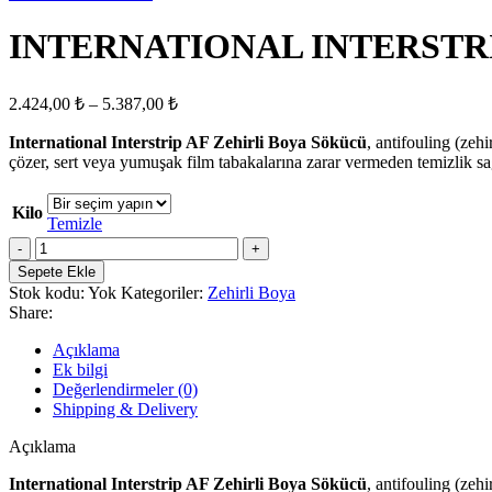
INTERNATIONAL INTERSTRIP 
Fiyat
2.424,00
₺
–
5.387,00
₺
aralığı:
International Interstrip AF Zehirli Boya Sökücü
2.424,00 ₺
, antifouling (zeh
çözer, sert veya yumuşak film tabakalarına zarar vermeden temizlik sağ
-
5.387,00 ₺
Kilo
Temizle
INTERNATIONAL
INTERSTRIP
Sepete Ekle
AF
Stok kodu:
Yok
Kategoriler:
Zehirli Boya
Zehirli
Share:
Boya
Sökücü
Açıklama
adet
Ek bilgi
Değerlendirmeler (0)
Shipping & Delivery
Açıklama
International Interstrip AF Zehirli Boya Sökücü
, antifouling (zeh