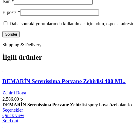
İsim
*
E-posta
*
Daha sonraki yorumlarımda kullanılması için adım, e-posta adresim
Shipping & Delivery
İlgili ürünler
DEMARİN Serenissima Pervane Zehirlisi 400 ML.
Zehirli Boya
2.586,00
₺
DEMARİN Serenissima Pervane Zehirlisi
sprey boya özel olarak d
Bu
Seçenekler
ürünün
Quick view
birden
Sold out
fazla
varyasyonu