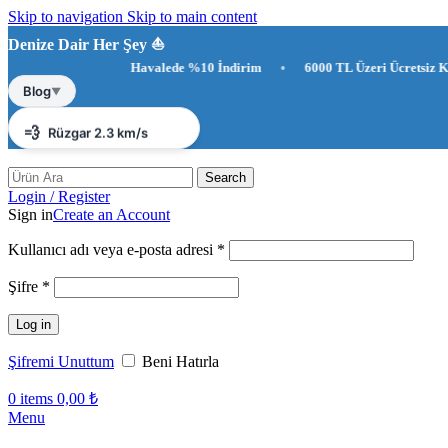
Skip to navigation
Skip to main content
Denize Dair Her Şey ⛵️
Havalede %10 İndirim
•
6000 TL Üzeri Ücretsiz Kargo
•
H
☀️
Antalya 27°C
Blog
▼
💨
Rüzgar 2.3 km/s
💧
Nem %80
Search
Login / Register
Sign in
Create an Account
Gerekli
Kullanıcı adı veya e-posta adresi
*
Gerekli
Şifre
*
Log in
Şifremi Unuttum
Beni Hatırla
0
items
0,00
₺
Menu