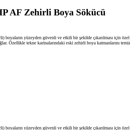
1.320,00 ₺
-
AF Zehirli Boya Sökücü
7.434,00 ₺
irli) boyaların yüzeyden güvenli ve etkili bir şekilde çıkarılması için öz
lar. Özellikle tekne karinalarındaki eski zehirli boya katmanlarını temi
irli) boyaların yüzeyden güvenli ve etkili bir şekilde çıkarılması için öz