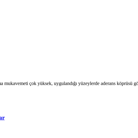
pışma mukavemeti çok yüksek, uygulandığı yüzeylerde aderans köprüsü g
ar