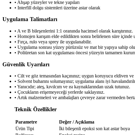
• Ahşap yüzeyler ve tekne yapıları
• Interfill dolgu sistemleri üzerine astar olarak
Uygulama Talimatları
• A ve B bileşenlerini 1:1 oranında hacimsel olarak karıştırınız.
• Homojen karışım elde edildikten sonra belirlenen süre içinde 
• Fırça, rulo veya sprey ile uygulanabilir.
• Uygulama sonrası yüzey pürüzsüz ve mat bir yapıya sahip olu
• Poliüretan son kat uygulaması öncesi yüzeyin tamamen kurum
Güvenlik Uyarıları
• Cilt ve göz temasından kaçınınız; uygun koruyucu eldiven ve 
• Solvent buharını solumayınız; uygulama alanı iyi havalandırılm
• Yanıcıdır; ateş, kıvılcım ve ısı kaynaklarından uzak tutunuz.
• Çocukların erişemeyeceği yerlerde saklayınız.
• Artık malzemeleri ve ambalajları çevreye zarar vermeden berta
Teknik Özellikler
Parametre
Değer / Açıklama
Ürün Tipi
İki bileşenli epoksi son kat astar boya