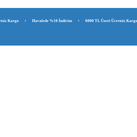
•
Havalede %10 İndirim
•
6000 TL Üzeri Ücretsiz Kargo