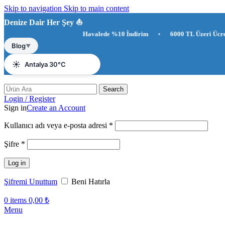
Skip to navigation
Skip to main content
Denize Dair Her Şey ⛵️
Havalede %10 İndirim
•
6000 TL Üzeri Ücretsiz Kargo
☀️
Antalya 30°C
Blog
▼
💨
Rüzgar 5.8 km/s
💧
Nem %76
Search
Login / Register
Sign in
Create an Account
Gerekli
Kullanıcı adı veya e-posta adresi
*
Gerekli
Şifre
*
Log in
Şifremi Unuttum
Beni Hatırla
0
items
0,00
₺
Menu