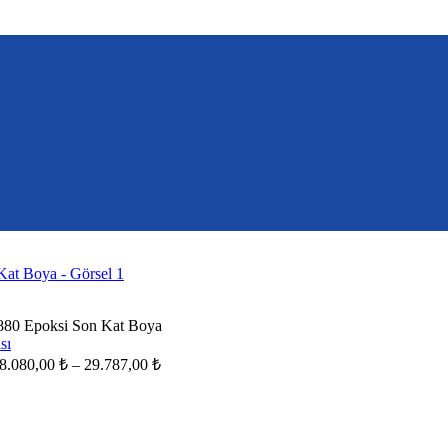
 Epoksi Son Kat Boya
Fiyat
8.080,00
₺
–
29.787,00
₺
aralığı:
8.080,00 ₺
-
29.787,00 ₺