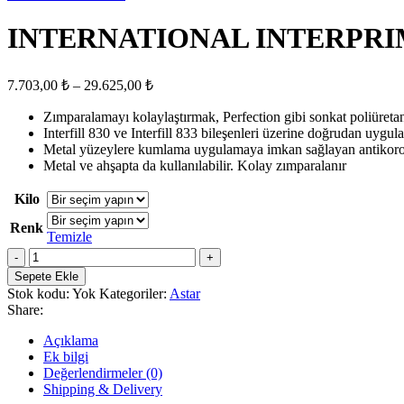
INTERNATIONAL INTERPRIME 
Fiyat
7.703,00
₺
–
29.625,00
₺
aralığı:
Zımparalamayı kolaylaştırmak, Perfection gibi sonkat poliüret
7.703,00 ₺
Interfill 830 ve Interfill 833 bileşenleri üzerine doğrudan uygula
-
Metal yüzeylere kumlama uygulamaya imkan sağlayan antikoroz
29.625,00 ₺
Metal ve ahşapta da kullanılabilir. Kolay zımparalanır
Kilo
Renk
Temizle
INTERNATIONAL
INTERPRIME
Sepete Ekle
880
Stok kodu:
Yok
Kategoriler:
Astar
Epoksi
Share:
Son
Kat
Açıklama
Boya
Ek bilgi
adet
Değerlendirmeler (0)
Shipping & Delivery