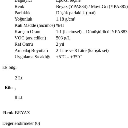
Bağlayıcı
Epoksi reçine
Renk
Beyaz (YPA884) / Mavi-Gri (YPA885)
Parlaklık
Düşük parlaklık (mat)
Yoğunluk
1.18 g/cm³
Katı Madde (hacimce)
%41
Karışım Oranı
1:1 (hacimsel) – Dönüştürücü: YPA883
VOC (arz edilen)
503 g/L
Raf Ömrü
2 yıl
Ambalaj Boyutları
2 Litre ve 8 Litre (karışık set)
Uygulama Sıcaklığı
+5°C – +35°C
Ek bilgi
2 Lt
Kilo
,
8 Lt
Renk
BEYAZ
Değerlendirmeler (0)