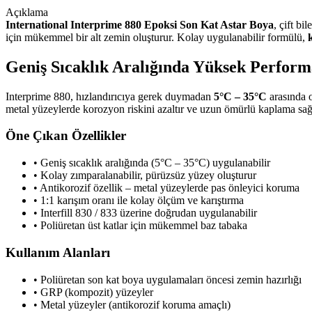
Açıklama
International Interprime 880 Epoksi Son Kat Astar Boya
, çift bi
için mükemmel bir alt zemin oluşturur. Kolay uygulanabilir formülü,
Geniş Sıcaklık Aralığında Yüksek Perform
Interprime 880, hızlandırıcıya gerek duymadan
5°C – 35°C
arasında o
metal yüzeylerde korozyon riskini azaltır ve uzun ömürlü kaplama sağ
Öne Çıkan Özellikler
• Geniş sıcaklık aralığında (5°C – 35°C) uygulanabilir
• Kolay zımparalanabilir, pürüzsüz yüzey oluşturur
• Antikorozif özellik – metal yüzeylerde pas önleyici koruma
• 1:1 karışım oranı ile kolay ölçüm ve karıştırma
• Interfill 830 / 833 üzerine doğrudan uygulanabilir
• Poliüretan üst katlar için mükemmel baz tabaka
Kullanım Alanları
• Poliüretan son kat boya uygulamaları öncesi zemin hazırlığı
• GRP (kompozit) yüzeyler
• Metal yüzeyler (antikorozif koruma amaçlı)