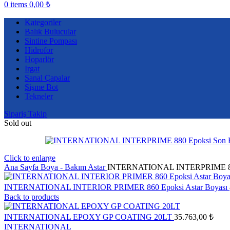
0
items
0,00
₺
Kategoriler
Balık Bulucular
Sintine Pompası
Hidrofor
Hoparlör
Irgat
Sanal Çapalar
Şişme Bot
Tekneler
Sipariş Takip
Sold out
Click to enlarge
Ana Sayfa
Boya - Bakım
Astar
INTERNATIONAL INTERPRIME 880
INTERNATIONAL INTERIOR PRIMER 860 Epoksi Astar Boyası
Back to products
INTERNATIONAL EPOXY GP COATING 20LT
35.763,00
₺
INTERNATIONAL