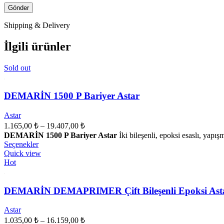
Shipping & Delivery
İlgili ürünler
Sold out
DEMARİN 1500 P Bariyer Astar
Astar
Fiyat
1.165,00
₺
–
19.407,00
₺
aralığı:
DEMARİN 1500 P Bariyer Astar
İki bileşenli, epoksi esaslı, ya
1.165,00 ₺
Bu
Seçenekler
ürünün
-
Quick view
birden
Hot
19.407,00 ₺
fazla
varyasyonu
var.
DEMARİN DEMAPRIMER Çift Bileşenli Epoksi Ast
Seçenekler
ürün
Astar
sayfasından
Fiyat
1.035,00
₺
–
16.159,00
₺