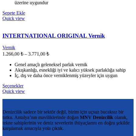
üzerine uygundur
Sepete Ekle
Quick view
INTERTNATIONAL ORIGINAL Vernik
Vernik
Fiyat
1.266,00
₺
–
3.771,00
₺
aralığı:
Genel amaçlı geleneksel parlak vernik
1.266,00 ₺
Akışkanlığı, esnekliği iyi ve kalıcı yüksek parlaklığa sahip
-
İç, dış ve daha önce verniklenmiş yüzeyler için uygun
3.771,00 ₺
Bu
Seçenekler
ürünün
Quick view
birden
fazla
varyasyonu
Denizcilik sadece bir sektör değil, bizim için uçsuz bucaksız bir
var.
tutku. Antalya’nın maviliklerinde doğan
MNV Denizcilik
olarak,
Seçenekler
tekne sahiplerinin ve deniz severlerin ihtiyaçlarını en doğru şekilde
ürün
karşılamak amacıyla yola çıktık.
sayfasından
seçilebilir