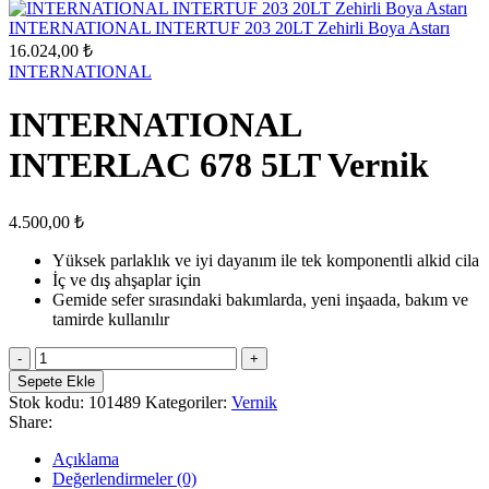
INTERNATIONAL INTERTUF 203 20LT Zehirli Boya Astarı
16.024,00
₺
INTERNATIONAL
INTERNATIONAL
INTERLAC 678 5LT Vernik
4.500,00
₺
Yüksek parlaklık ve iyi dayanım ile tek komponentli alkid cila
İç ve dış ahşaplar için
Gemide sefer sırasındaki bakımlarda, yeni inşaada, bakım ve
tamirde kullanılır
INTERNATIONAL
INTERLAC
Sepete Ekle
678
Stok kodu:
101489
Kategoriler:
Vernik
5LT
Share:
Vernik
adet
Açıklama
Değerlendirmeler (0)