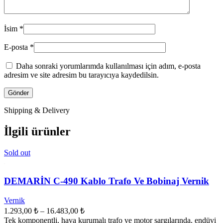
İsim
*
E-posta
*
Daha sonraki yorumlarımda kullanılması için adım, e-posta
adresim ve site adresim bu tarayıcıya kaydedilsin.
Shipping & Delivery
İlgili ürünler
Sold out
DEMARİN C-490 Kablo Trafo Ve Bobinaj Vernik
Vernik
Fiyat
1.293,00
₺
–
16.483,00
₺
aralığı:
Tek komponentli, hava kurumalı trafo ve motor sargılarında, endüvi