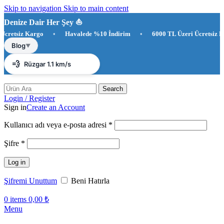
Skip to navigation
Skip to main content
Denize Dair Her Şey ⛵️
tsiz Kargo
•
Havalede %10 İndirim
•
6000 TL Üzeri Ücretsiz Kargo
☀️
Antalya 28°C
Blog
▼
💨
Rüzgar 1.1 km/s
💧
Nem %88
Search
Login / Register
Sign in
Create an Account
Gerekli
Kullanıcı adı veya e-posta adresi
*
Gerekli
Şifre
*
Log in
Şifremi Unuttum
Beni Hatırla
0
items
0,00
₺
Menu