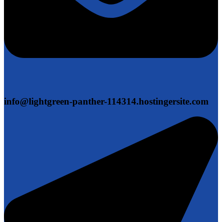
info@lightgreen-panther-114314.hostingersite.com