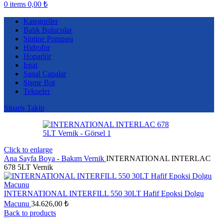
0
items
0,00
₺
Kategoriler
Balık Bulucular
Sintine Pompası
Hidrofor
Hoparlör
Irgat
Sanal Çapalar
Şişme Bot
Tekneler
Sipariş Takip
Click to enlarge
Ana Sayfa
Boya - Bakım
Vernik
INTERNATIONAL INTERLAC
678 5LT Vernik
INTERNATIONAL INTERFILL 550 30LT Hafif Epoksi Dolgu
Macunu
34.626,00
₺
Back to products