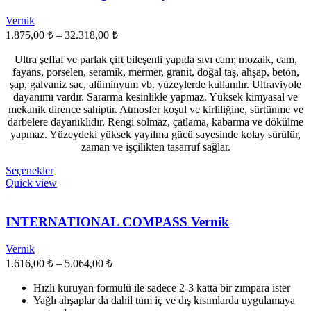
Seçenekler
ürün
Vernik
sayfasından
Fiyat
1.875,00
₺
–
32.318,00
₺
seçilebilir
aralığı:
Ultra şeffaf ve parlak çift bileşenli yapıda sıvı cam; mozaik, cam,
1.875,00 ₺
fayans, porselen, seramik, mermer, granit, doğal taş, ahşap, beton,
-
şap, galvaniz sac, alüminyum vb. yüzeylerde kullanılır. Ultraviyole
32.318,00 ₺
dayanımı vardır. Sararma kesinlikle yapmaz. Yüksek kimyasal ve
mekanik dirence sahiptir. Atmosfer koşul ve kirliliğine, sürtünme ve
darbelere dayanıklıdır. Rengi solmaz, çatlama, kabarma ve dökülme
yapmaz. Yüzeydeki yüksek yayılma gücü sayesinde kolay sürülür,
zaman ve işçilikten tasarruf sağlar.
Bu
Seçenekler
ürünün
Quick view
birden
fazla
varyasyonu
INTERNATIONAL COMPASS Vernik
var.
Seçenekler
Vernik
ürün
Fiyat
1.616,00
₺
–
5.064,00
₺
sayfasından
aralığı:
seçilebilir
Hızlı kuruyan formülü ile sadece 2-3 katta bir zımpara ister
1.616,00 ₺
Yağlı ahşaplar da dahil tüm iç ve dış kısımlarda uygulamaya
-