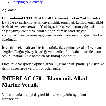
Shipping & Delivery
Açıklama
International INTERLAC 678 Ekonomik Tekne/Yat Vernik (5
L)
, yüksek parlaklık ve iyi dayanıklılık sunan tek komponentli alkid
bazlı bir
marine vernik
tir. Yeni inşa, bakım ve onarım çalışmalarında
ahşap yüzeylere net ve canlı bir görünüm kazandırır;
yat
verniği
ve
tekne verniği
uygulamalarında ekonomik ve güvenilir bir
çözümdür.
İç ve dış mekân ahşap işlerinde pürüzsüz yayılma ve güçlü yapışma
sergiler. Doğru yüzey hazırlığı ve önerilen film kalınlıkları ile uzun
ömürlü parlaklık ve homojen bir finisaj elde edilir.
Fırça, rulo ve sprey ekipmanlarıyla uygulanabilir; pratik iş akışları ve
geniş yüzeylerde verimli sonuçlar sağlar.
INTERLAC 678 – Ekonomik Alkid
Marine Vernik
Yüksek parlaklık, iyi dayanıklılık ve çok yönlü uygulama
seçenekleri.