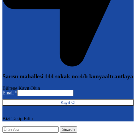
Sarısu mahallesi 144 sokak no:4/b konyaaltı antlaya
Email
Bültene Kayıt Olun
Email
*
Kayıt Ol
Bizi Takip Edin
Search