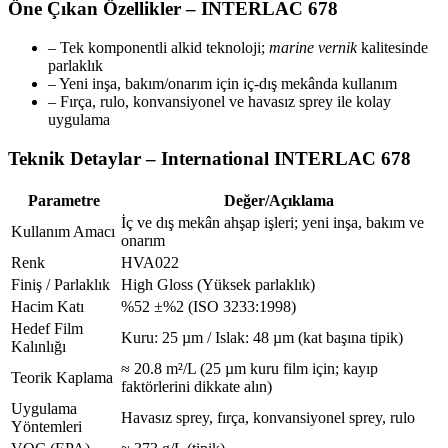
Öne Çıkan Özellikler – INTERLAC 678
– Tek komponentli alkid teknoloji;
marine vernik
kalitesinde
parlaklık
– Yeni inşa, bakım/onarım için iç-dış mekânda kullanım
– Fırça, rulo, konvansiyonel ve havasız sprey ile kolay
uygulama
Teknik Detaylar – International INTERLAC 678
Parametre
Değer/Açıklama
İç ve dış mekân ahşap işleri; yeni inşa, bakım ve
Kullanım Amacı
onarım
Renk
HVA022
Finiş / Parlaklık
High Gloss (Yüksek parlaklık)
Hacim Katı
%52 ±%2 (ISO 3233:1998)
Hedef Film
Kuru: 25 µm / Islak: 48 µm (kat başına tipik)
Kalınlığı
≈ 20.8 m²/L (25 µm kuru film için; kayıp
Teorik Kaplama
faktörlerini dikkate alın)
Uygulama
Havasız sprey, fırça, konvansiyonel sprey, rulo
Yöntemleri