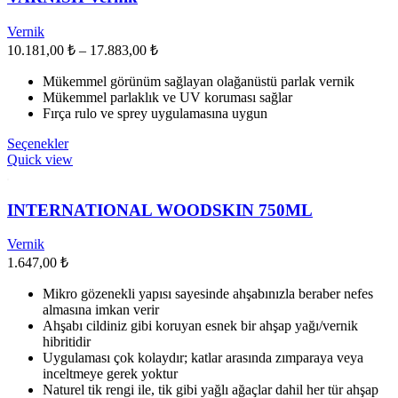
ürün
sayfasından
Vernik
seçilebilir
Fiyat
10.181,00
₺
–
17.883,00
₺
aralığı:
Mükemmel görünüm sağlayan olağanüstü parlak vernik
10.181,00 ₺
Mükemmel parlaklık ve UV koruması sağlar
-
Fırça rulo ve sprey uygulamasına uygun
17.883,00 ₺
Bu
Seçenekler
ürünün
Quick view
birden
fazla
varyasyonu
INTERNATIONAL WOODSKIN 750ML
var.
Seçenekler
Vernik
ürün
1.647,00
₺
sayfasından
seçilebilir
Mikro gözenekli yapısı sayesinde ahşabınızla beraber nefes
almasına imkan verir
Ahşabı cildiniz gibi koruyan esnek bir ahşap yağı/vernik
hibritidir
Uygulaması çok kolaydır; katlar arasında zımparaya veya
inceltmeye gerek yoktur
Naturel tik rengi ile, tik gibi yağlı ağaçlar dahil her tür ahşap