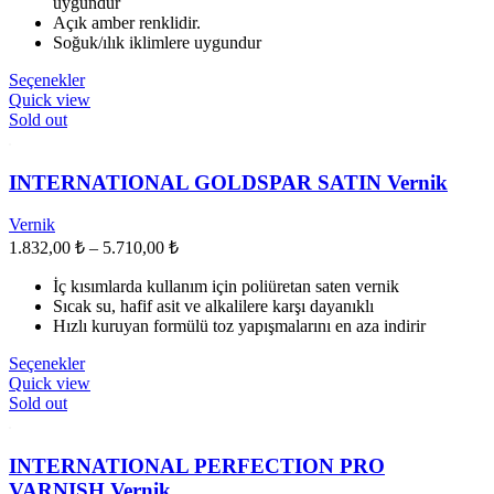
uygundur
5.064,00 ₺
Açık amber renklidir.
Soğuk/ılık iklimlere uygundur
Bu
Seçenekler
ürünün
Quick view
birden
Sold out
fazla
varyasyonu
var.
INTERNATIONAL GOLDSPAR SATIN Vernik
Seçenekler
ürün
Vernik
sayfasından
Fiyat
1.832,00
₺
–
5.710,00
₺
seçilebilir
aralığı:
İç kısımlarda kullanım için poliüretan saten vernik
1.832,00 ₺
Sıcak su, hafif asit ve alkalilere karşı dayanıklı
-
Hızlı kuruyan formülü toz yapışmalarını en aza indirir
5.710,00 ₺
Bu
Seçenekler
ürünün
Quick view
birden
Sold out
fazla
varyasyonu
var.
INTERNATIONAL PERFECTION PRO
Seçenekler
VARNISH Vernik