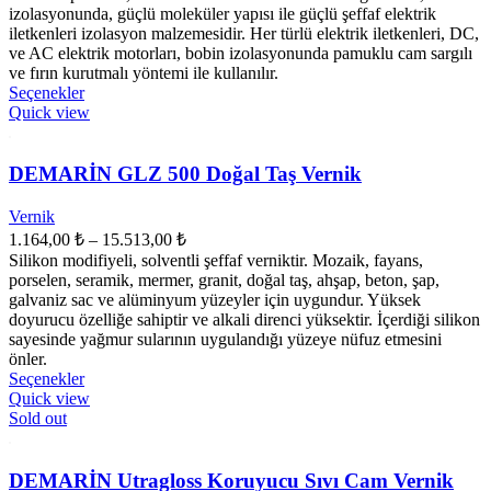
1.293,00 ₺
izolasyonunda, güçlü moleküler yapısı ile güçlü şeffaf elektrik
-
iletkenleri izolasyon malzemesidir. Her türlü elektrik iletkenleri, DC,
ve AC elektrik motorları, bobin izolasyonunda pamuklu cam sargılı
16.483,00 ₺
ve fırın kurutmalı yöntemi ile kullanılır.
Bu
Seçenekler
ürünün
Quick view
birden
fazla
varyasyonu
DEMARİN GLZ 500 Doğal Taş Vernik
var.
Seçenekler
Vernik
ürün
Fiyat
1.164,00
₺
–
15.513,00
₺
sayfasından
aralığı:
Silikon modifiyeli, solventli şeffaf verniktir. Mozaik, fayans,
seçilebilir
1.164,00 ₺
porselen, seramik, mermer, granit, doğal taş, ahşap, beton, şap,
-
galvaniz sac ve alüminyum yüzeyler için uygundur. Yüksek
doyurucu özelliğe sahiptir ve alkali direnci yüksektir. İçerdiği silikon
15.513,00 ₺
sayesinde yağmur sularının uygulandığı yüzeye nüfuz etmesini
önler.
Bu
Seçenekler
ürünün
Quick view
birden
Sold out
fazla
varyasyonu
var.
DEMARİN Utragloss Koruyucu Sıvı Cam Vernik