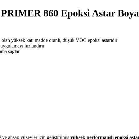
7.703,00 ₺
-
IMER 860 Epoksi Astar Boya
29.625,00 ₺
ş olan yüksek katı madde oranlı, düşük VOC epoksi astarıdır
uygulamayı hızlandırır
uma sağlar
ve ahşap yüzeyler için geliştirilmiş
yüksek performanslı epoksi asta