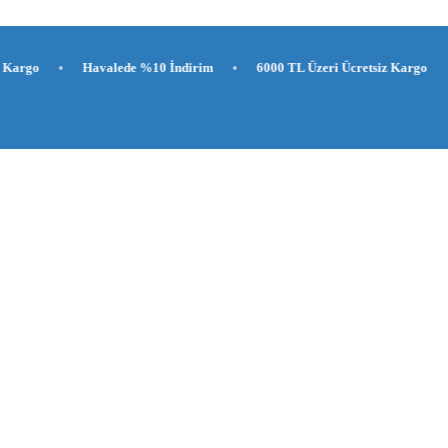
Havalede %10 İndirim
•
6000 TL Üzeri Ücretsiz Kargo