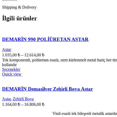
Shipping & Delivery
İlgili ürünler
DEMARİN 990 POLİÜRETAN ASTAR
Astar
Fiyat
1.035,00
₺
–
12.614,00
₺
aralığı:
Tek komponentli, poliüretan esaslı, nem kürlenmeli metal hariç her t
1.035,00 ₺
kullanılır
Bu
-
Seçenekler
ürünün
Quick view
12.614,00 ₺
birden
fazla
varyasyonu
DEMARİN Demasilver Zehirli Boya Astar
var.
Seçenekler
Astar
,
Zehirli Boya
ürün
Fiyat
1.164,00
₺
–
16.806,00
₺
sayfasından
aralığı:
seçilebilir
1.164,00 ₺
Vinil esaslı tek bileşenli metalik astard