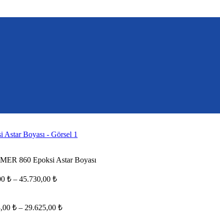
 860 Epoksi Astar Boyası
Fiyat
00
₺
–
45.730,00
₺
aralığı:
17.452,00 ₺
-
Fiyat
3,00
₺
–
29.625,00
₺
aralığı:
45.730,00 ₺