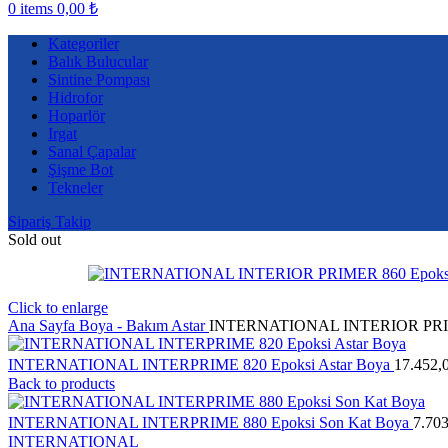
0
items
0,00
₺
Kategoriler
Balık Bulucular
Sintine Pompası
Hidrofor
Hoparlör
Irgat
Sanal Çapalar
Şişme Bot
Tekneler
Sipariş Takip
Sold out
Click to enlarge
Ana Sayfa
Boya - Bakım
Astar
INTERNATIONAL INTERIOR PRIMER
INTERNATIONAL INTERPRIME 820 Epoksi Astar Boya
17.452,
Back to products
INTERNATIONAL INTERPRIME 880 Epoksi Son Kat Boya
7.70
INTERNATIONAL