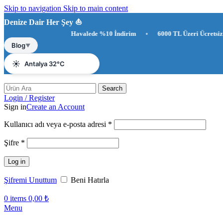
Skip to navigation
Skip to main content
Denize Dair Her Şey ⛵️
Havalede %10 İndirim
•
6000 TL Üzeri Ücretsiz Kargo
•
☀️
Antalya 32°C
Blog
▼
💨
Rüzgar 13.5 km/s
💧
Nem %64
Search
Login / Register
Sign in
Create an Account
Gerekli
Kullanıcı adı veya e-posta adresi
*
Gerekli
Şifre
*
Log in
Şifremi Unuttum
Beni Hatırla
0
items
0,00
₺
Menu