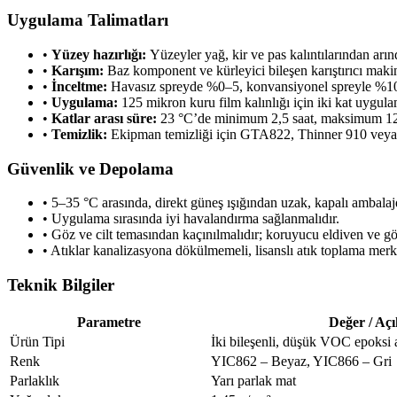
Uygulama Talimatları
•
Yüzey hazırlığı:
Yüzeyler yağ, kir ve pas kalıntılarından arı
•
Karışım:
Baz komponent ve kürleyici bileşen karıştırıcı makine 
•
İnceltme:
Havasız spreyde %0–5, konvansiyonel spreyle %10–2
•
Uygulama:
125 mikron kuru film kalınlığı için iki kat uygulam
•
Katlar arası süre:
23 °C’de minimum 2,5 saat, maksimum 12
•
Temizlik:
Ekipman temizliği için GTA822, Thinner 910 veya T
Güvenlik ve Depolama
• 5–35 °C arasında, direkt güneş ışığından uzak, kapalı ambalaj
• Uygulama sırasında iyi havalandırma sağlanmalıdır.
• Göz ve cilt temasından kaçınılmalıdır; koruyucu eldiven ve gö
• Atıklar kanalizasyona dökülmemeli, lisanslı atık toplama merk
Teknik Bilgiler
Parametre
Değer / Aç
Ürün Tipi
İki bileşenli, düşük VOC epoksi 
Renk
YIC862 – Beyaz, YIC866 – Gri
Parlaklık
Yarı parlak mat