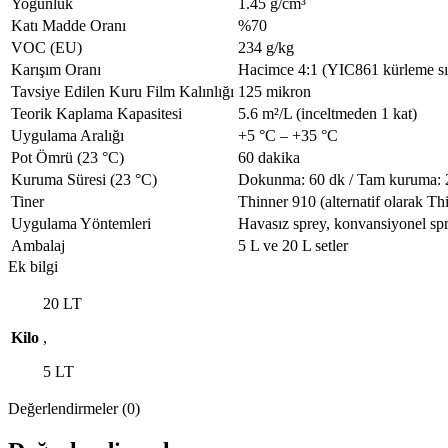
Yoğunluk
1.45 g/cm³
Katı Madde Oranı
%70
VOC (EU)
234 g/kg
Karışım Oranı
Hacimce 4:1 (YIC861 kürleme sıv
Tavsiye Edilen Kuru Film Kalınlığı
125 mikron
Teorik Kaplama Kapasitesi
5.6 m²/L (inceltmeden 1 kat)
Uygulama Aralığı
+5 °C – +35 °C
Pot Ömrü (23 °C)
60 dakika
Kuruma Süresi (23 °C)
Dokunma: 60 dk / Tam kuruma: 2,5
Tiner
Thinner 910 (alternatif olarak 
Uygulama Yöntemleri
Havasız sprey, konvansiyonel spre
Ambalaj
5 L ve 20 L setler
Ek bilgi
20 LT
Kilo
,
5 LT
Değerlendirmeler (0)