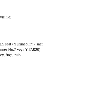
ısı ile)
 saat / Yürünebilir: 7 saat
Thinner No.7 veya YTA920)
y, fırça, rulo