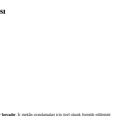
sı
r boyadır
. İç mekân uygulamaları için özel olarak formüle edilmiştir