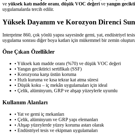
ve
yüksek katı madde oranı
,
düşük VOC değeri
ve
yangın gecikti
uygulamalarda tercih edilir.
Yüksek Dayanım ve Korozyon Direnci Sun
Interprime 860, çok yönlü yapısı sayesinde gemi, yat, endüstriyel tes
uygulama sonrası diğer boya katları için mükemmel bir zemin oluşturu
Öne Çıkan Özellikler
• Yüksek katı madde oranı (%70) ve düşük VOC değeri
• Yangın geciktirici sertifikalı (SSF)
• Korozyona karşı üstün koruma
• Hızlı kuruma ve kısa tekrar kat atma süresi
• Düşük koku – iç mekân uygulamaları için ideal
• Çelik, alüminyum, GRP ve ahşap yüzeylerle uyumlu
Kullanım Alanları
• Yat ve gemi iç mekanları
• Çelik, alüminyum ve GRP yapı elemanları
• Ahşap yüzeylerde yüzey koruma astarı olarak
• Endüstriyel tesis ve ekipman uygulamaları