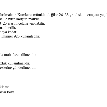
ndırılmalıdır. Kumlama mümkün değilse 24–36 grit disk ile zımpara yapıl
ile iyice karıştırılmalıdır.
5 arası inceltme yapılabilir.
a önerilir.
 aya kadar.
hinner 920 kullanılabilir.
da muhafaza edilmelidir.
zlük kullanılmalıdır.
ezlerine gönderilmelidir.
ıklama
astar boya