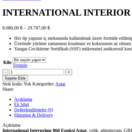
INTERNATIONAL INTERIOR PR
Fiyat
8.080,00
₺
–
29.787,00
₺
aralığı:
Her tip yapının iç mekanında kullanılmak üzere formüle edilmi
8.080,00 ₺
Üzerinde yürüme zamanının kısalması ve kokusunun az olması 
-
Yangın Geciktirme Sertifikalı (SSF) mükemmel antikorosif kor
29.787,00 ₺
Kilo
Temizle
INTERNATIONAL
INTERIOR
Sepete Ekle
PRIMER
Stok kodu:
Yok
Kategoriler:
Astar
860
Share:
Epoksi
Astar
Açıklama
Boyası
Ek bilgi
adet
Değerlendirmeler (0)
Shipping & Delivery
Açıklama
International Interprime 860 Epoksi Astar
, çelik, alüminyum, GRP 