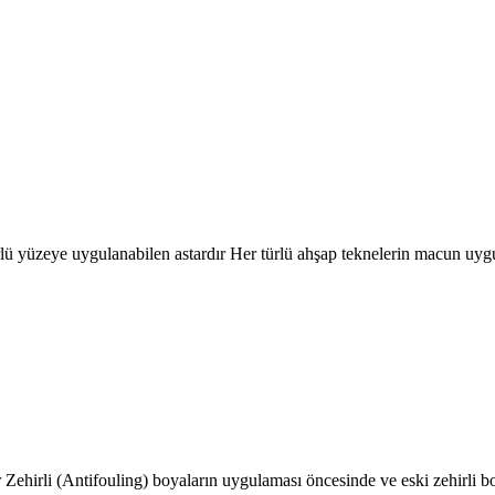
ürlü yüzeye uygulanabilen astardır Her türlü ahşap teknelerin macun uy
ır Zehirli (Antifouling) boyaların uygulaması öncesinde ve eski zehirli bo