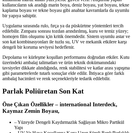
kullanıcıların sık aradığı marin boya, deniz boyası, yat boyası, tekne
kaplama boyası ve tekne boyası gibi anahtar kavramlarla da uyumlu
bir yapıya sahiptir.
Uygulama sırasında rulo, fırça ya da püskürtme yöntemleri tercih
edilebilir. Zımpara sonrası tozdan arındırılmış, kuru ve temiz yüzey;
homojen film oluşumu için kritik önemdedir. Sistem uyumlu astar ve
son kat kombinasyonları ile tuzlu su, UV ve mekanik etkilere karşı
dengeli bir koruma seviyesi hedeflenir.
Depolama ve kürleşme koşulları performansı doğrudan etkiler. Kutu
üzerindeki ambalaj talimatları ve ürün teknik dokümanındaki
tavsiyeler dikkate alındığında, renk stabilitesi ve katlar arası yapışma
gibi parametrelerde tutarlı sonuçlar elde edilir. İhtiyaca göre farklı
ambalaj hacimleri ve renk seçenekleriyle tedarik edilebilir.
Parlak Poliüretan Son Kat
Öne Çıkan Özellikler – international Interdeck,
Kaymaz Zemin Boyası,
– Yüzeyde Dengeli Kaydırmazlık Sağlayan Mikro Partikül
Yapı
– UV Ve Hava Koşullarına Karşı Uzun Süreli Renk/Parlaklık