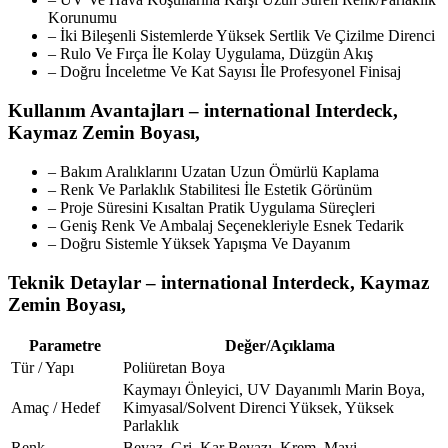
Korunumu
– İki Bileşenli Sistemlerde Yüksek Sertlik Ve Çizilme Direnci
– Rulo Ve Fırça İle Kolay Uygulama, Düzgün Akış
– Doğru İnceletme Ve Kat Sayısı İle Profesyonel Finisaj
Kullanım Avantajları – international Interdeck,
Kaymaz Zemin Boyası,
– Bakım Aralıklarını Uzatan Uzun Ömürlü Kaplama
– Renk Ve Parlaklık Stabilitesi İle Estetik Görünüm
– Proje Süresini Kısaltan Pratik Uygulama Süreçleri
– Geniş Renk Ve Ambalaj Seçenekleriyle Esnek Tedarik
– Doğru Sistemle Yüksek Yapışma Ve Dayanım
Teknik Detaylar – international Interdeck, Kaymaz
Zemin Boyası,
Parametre
Değer/Açıklama
Tür / Yapı
Poliüretan Boya
Kaymayı Önleyici, UV Dayanımlı Marin Boya,
Amaç / Hedef
Kimyasal/Solvent Direnci Yüksek, Yüksek
Parlaklık
Renk
Beyaz, Gri, Kar Beyazı, Krem, Mavi