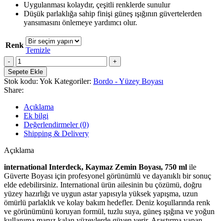
Uygulanması kolaydır, çeşitli renklerde sunulur
Düşük parlaklığa sahip finişi güneş ışığının güvertelerden
yansımasını önlemeye yardımcı olur.
Renk
Temizle
INTERNATIONAL
INTERDECK
Sepete Ekle
Kaymaz
Stok kodu:
Yok
Kategoriler:
Bordo - Yüzey Boyası
Zemin
Share:
Boyası
750
Açıklama
ML.
Ek bilgi
adet
Değerlendirmeler (0)
Shipping & Delivery
Açıklama
international Interdeck, Kaymaz Zemin Boyası, 750 ml
ile
Güverte Boyası için profesyonel görünümlü ve dayanıklı bir sonuç
elde edebilirsiniz. International ürün ailesinin bu çözümü, doğru
yüzey hazırlığı ve uygun astar yapısıyla yüksek yapışma, uzun
ömürlü parlaklık ve kolay bakım hedefler. Deniz koşullarında renk
ve görünümünü koruyan formül, tuzlu suya, güneş ışığına ve yoğun
kullanıma maruz kalan yüzeylerde güven verir. Araştırma yapan