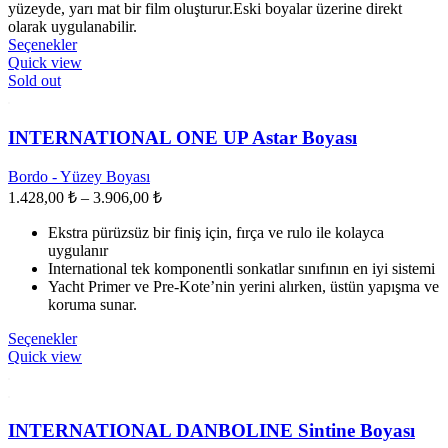
yüzeyde, yarı mat bir film oluşturur.Eski boyalar üzerine direkt
22.623,00 ₺
olarak uygulanabilir.
Bu
Seçenekler
ürünün
Quick view
birden
Sold out
fazla
varyasyonu
var.
INTERNATIONAL ONE UP Astar Boyası
Seçenekler
ürün
Bordo - Yüzey Boyası
sayfasından
Fiyat
1.428,00
₺
–
3.906,00
₺
seçilebilir
aralığı:
Ekstra pürüzsüz bir finiş için, fırça ve rulo ile kolayca
1.428,00 ₺
uygulanır
-
International tek komponentli sonkatlar sınıfının en iyi sistemi
3.906,00 ₺
Yacht Primer ve Pre-Kote’nin yerini alırken, üstün yapışma ve
koruma sunar.
Bu
Seçenekler
ürünün
Quick view
birden
fazla
varyasyonu
var.
INTERNATIONAL DANBOLINE Sintine Boyası
Seçenekler