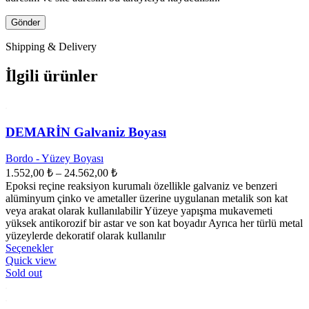
Shipping & Delivery
İlgili ürünler
DEMARİN Galvaniz Boyası
Bordo - Yüzey Boyası
Fiyat
1.552,00
₺
–
24.562,00
₺
aralığı:
Epoksi reçine reaksiyon kurumalı özellikle galvaniz ve benzeri
1.552,00 ₺
alüminyum çinko ve ametaller üzerine uygulanan metalik son kat
-
veya arakat olarak kullanılabilir Yüzeye yapışma mukavemeti
yüksek antikorozif bir astar ve son kat boyadır Ayrıca her türlü metal
24.562,00 ₺
yüzeylerde dekoratif olarak kullanılır
Bu
Seçenekler
ürünün
Quick view
birden
Sold out
fazla
varyasyonu