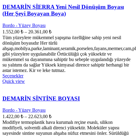
var.
Seçenekler
DEMARİN SİERRA Yeni Nesil Dönüşüm Boyası
ürün
(Her Şeyi Boyayan Boya)
sayfasından
seçilebilir
Bordo - Yüzey Boyası
Fiyat
1.552,00
₺
–
20.361,00
₺
aralığı:
Tüm yüzeylere mükemmel yapışma özelliğine sahip yeni nesil
1.552,00 ₺
dönüşüm boyasıdır Her türlü
-
ahşap,mobilya,parke,laminant,seramik,porselen,fayans,mermer,cam,pla
gibi yüzeylere uygulanabilir Örtücülüğü çok yüksektir ve
20.361,00 ₺
mükemmel su dayanımına sahiptir bu sebeple uygulandığı yüzeyde
su yalıtımı da sağlar Yüksek kimyasal dirence sahiptir herhangi bir
astar istemez. Kir ve leke tutmaz.
Bu
Seçenekler
ürünün
Quick view
birden
fazla
varyasyonu
DEMARİN SİNTİNE BOYASI
var.
Seçenekler
Bordo - Yüzey Boyası
ürün
Fiyat
1.422,00
₺
–
22.623,00
₺
sayfasından
aralığı:
Modifiye termoplastik hava kurumalı reçine esaslı, silikon
seçilebilir
1.422,00 ₺
modifiyeli, solventli alkali direnci yüksektir. Moleküler yapısı
-
sayesinde sintine suyunun ahşaba nüfuz etmesini önler. Sürüldüğü