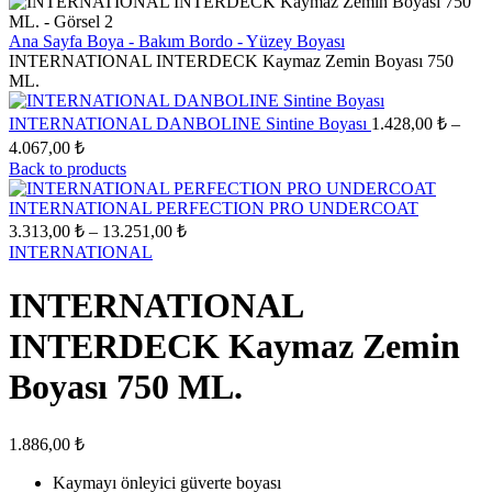
Ana Sayfa
Boya - Bakım
Bordo - Yüzey Boyası
INTERNATIONAL INTERDECK Kaymaz Zemin Boyası 750
ML.
INTERNATIONAL DANBOLINE Sintine Boyası
1.428,00
₺
–
Fiyat
4.067,00
₺
aralığı:
Back to products
1.428,00 ₺
-
INTERNATIONAL PERFECTION PRO UNDERCOAT
Fiyat
4.067,00 ₺
3.313,00
₺
–
13.251,00
₺
aralığı:
INTERNATIONAL
3.313,00 ₺
-
INTERNATIONAL
13.251,00 ₺
INTERDECK Kaymaz Zemin
Boyası 750 ML.
1.886,00
₺
Kaymayı önleyici güverte boyası