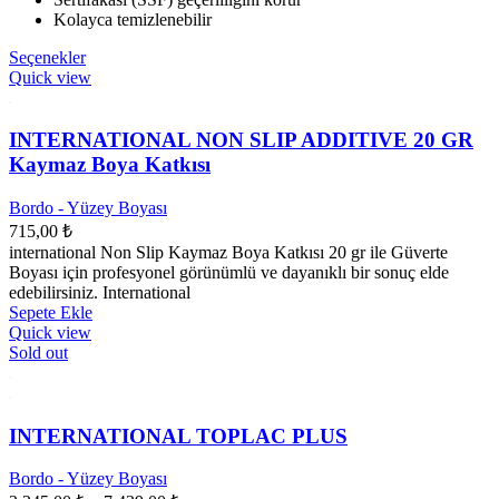
Kolayca temizlenebilir
Bu
Seçenekler
ürünün
Quick view
birden
fazla
varyasyonu
INTERNATIONAL NON SLIP ADDITIVE 20 GR
var.
Kaymaz Boya Katkısı
Seçenekler
ürün
Bordo - Yüzey Boyası
sayfasından
715,00
₺
seçilebilir
international Non Slip Kaymaz Boya Katkısı 20 gr ile Güverte
Boyası için profesyonel görünümlü ve dayanıklı bir sonuç elde
edebilirsiniz. International
Sepete Ekle
Quick view
Sold out
INTERNATIONAL TOPLAC PLUS
Bordo - Yüzey Boyası
Fiyat