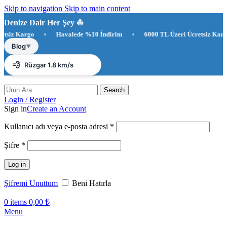
Skip to navigation
Skip to main content
Denize Dair Her Şey ⛵️
 Kargo
•
Havalede %10 İndirim
•
6000 TL Üzeri Ücretsiz Kargo
☀️
Antalya 27°C
Blog
▼
💨
Rüzgar 1.8 km/s
💧
Nem %82
Search
Login / Register
Sign in
Create an Account
Gerekli
Kullanıcı adı veya e-posta adresi
*
Gerekli
Şifre
*
Log in
Şifremi Unuttum
Beni Hatırla
0
items
0,00
₺
Menu