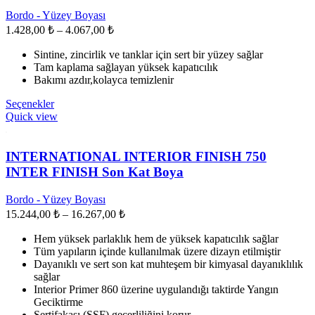
ürün
Bordo - Yüzey Boyası
sayfasından
Fiyat
1.428,00
₺
–
4.067,00
₺
seçilebilir
aralığı:
Sintine, zincirlik ve tanklar için sert bir yüzey sağlar
1.428,00 ₺
Tam kaplama sağlayan yüksek kapatıcılık
-
Bakımı azdır,kolayca temizlenir
4.067,00 ₺
Bu
Seçenekler
ürünün
Quick view
birden
fazla
varyasyonu
INTERNATIONAL INTERIOR FINISH 750
var.
INTER FINISH Son Kat Boya
Seçenekler
ürün
Bordo - Yüzey Boyası
sayfasından
Fiyat
15.244,00
₺
–
16.267,00
₺
seçilebilir
aralığı:
Hem yüksek parlaklık hem de yüksek kapatıcılık sağlar
15.244,00 ₺
Tüm yapıların içinde kullanılmak üzere dizayn etilmiştir
-
Dayanıklı ve sert son kat muhteşem bir kimyasal dayanıklılık
16.267,00 ₺
sağlar
Interior Primer 860 üzerine uygulandığı taktirde Yangın
Geciktirme
Sertifakası (SSF) geçerliliğini korur