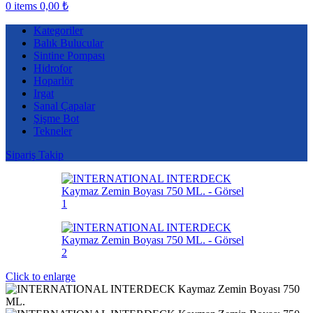
0
items
0,00
₺
Kategoriler
Balık Bulucular
Sintine Pompası
Hidrofor
Hoparlör
Irgat
Sanal Çapalar
Şişme Bot
Tekneler
Sipariş Takip
Click to enlarge