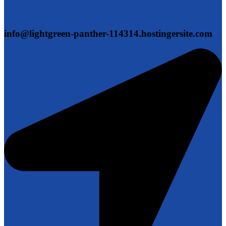
info@lightgreen-panther-114314.hostingersite.com