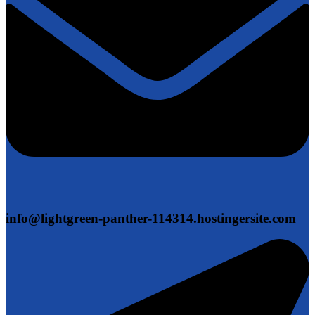
info@lightgreen-panther-114314.hostingersite.com