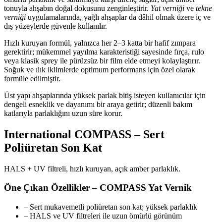
tonuyla ahşabın doğal dokusunu zenginleştirir.
Yat verniği
ve
tekne
verniği
uygulamalarında, yağlı ahşaplar da dâhil olmak üzere iç ve
dış yüzeylerde güvenle kullanılır.
Hızlı kuruyan formül, yalnızca her 2–3 katta bir hafif zımpara
gerektirir; mükemmel yayılma karakteristiği sayesinde fırça, rulo
veya klasik sprey ile pürüzsüz bir film elde etmeyi kolaylaştırır.
Soğuk ve ılık iklimlerde optimum performans için özel olarak
formüle edilmiştir.
Üst yapı ahşaplarında yüksek parlak bitiş isteyen kullanıcılar için
dengeli esneklik ve dayanımı bir araya getirir; düzenli bakım
katlarıyla parlaklığını uzun süre korur.
International COMPASS – Sert
Poliüretan Son Kat
HALS + UV filtreli, hızlı kuruyan, açık amber parlaklık.
Öne Çıkan Özellikler – COMPASS Yat Vernik
– Sert mukavemetli poliüretan son kat; yüksek parlaklık
– HALS ve UV filtreleri ile uzun ömürlü görünüm