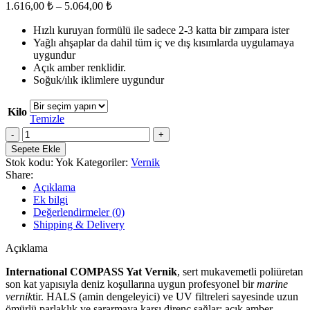
Fiyat
1.616,00
₺
–
5.064,00
₺
aralığı:
Hızlı kuruyan formülü ile sadece 2-3 katta bir zımpara ister
1.616,00 ₺
Yağlı ahşaplar da dahil tüm iç ve dış kısımlarda uygulamaya
-
uygundur
5.064,00 ₺
Açık amber renklidir.
Soğuk/ılık iklimlere uygundur
Kilo
Temizle
INTERNATIONAL
COMPASS
Sepete Ekle
Vernik
Stok kodu:
Yok
Kategoriler:
Vernik
adet
Share:
Açıklama
Ek bilgi
Değerlendirmeler (0)
Shipping & Delivery
Açıklama
International COMPASS Yat Vernik
, sert mukavemetli poliüretan
son kat yapısıyla deniz koşullarına uygun profesyonel bir
marine
vernik
tir. HALS (amin dengeleyici) ve UV filtreleri sayesinde uzun
ömürlü parlaklık ve sararmaya karşı direnç sağlar; açık amber