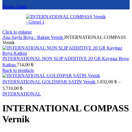
Sipariş Takip
Click to enlarge
Ana Sayfa
Boya - Bakım
Vernik
INTERNATIONAL COMPASS
Vernik
INTERNATIONAL NON SLIP ADDITIVE 20 GR Kaymaz Boya
Katkısı
714,00
₺
Back to products
INTERNATIONAL GOLDSPAR SATIN Vernik
1.832,00
₺
–
Fiyat
5.710,00
₺
aralığı:
INTERNATIONAL
1.832,00 ₺
-
INTERNATIONAL COMPASS
5.710,00 ₺
Vernik