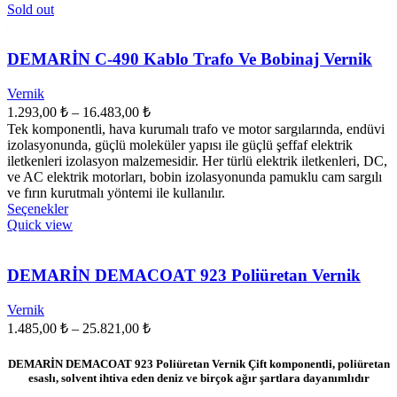
Sold out
DEMARİN C-490 Kablo Trafo Ve Bobinaj Vernik
Vernik
Fiyat
1.293,00
₺
–
16.483,00
₺
aralığı:
Tek komponentli, hava kurumalı trafo ve motor sargılarında, endüvi
1.293,00 ₺
izolasyonunda, güçlü moleküler yapısı ile güçlü şeffaf elektrik
-
iletkenleri izolasyon malzemesidir. Her türlü elektrik iletkenleri, DC,
ve AC elektrik motorları, bobin izolasyonunda pamuklu cam sargılı
16.483,00 ₺
ve fırın kurutmalı yöntemi ile kullanılır.
Bu
Seçenekler
ürünün
Quick view
birden
fazla
varyasyonu
DEMARİN DEMACOAT 923 Poliüretan Vernik
var.
Seçenekler
Vernik
ürün
Fiyat
1.485,00
₺
–
25.821,00
₺
sayfasından
aralığı:
seçilebilir
1.485,00 ₺
DEMARİN DEMACOAT 923 Poliüretan Vernik Çift komponentli, poliüretan
-
esaslı, solvent ihtiva eden deniz ve birçok ağır şartlara dayanımlıdır
25.821,00 ₺