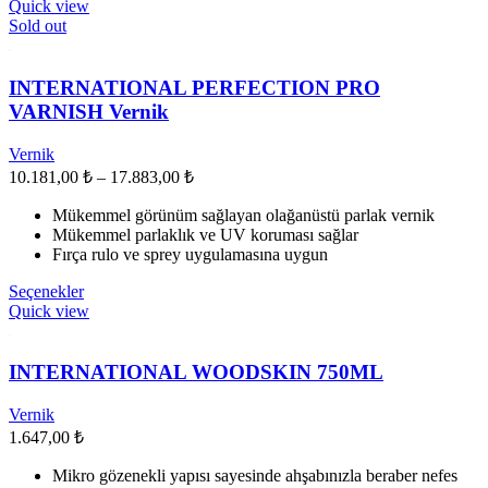
ürünün
Quick view
birden
Sold out
fazla
varyasyonu
var.
INTERNATIONAL PERFECTION PRO
Seçenekler
VARNISH Vernik
ürün
sayfasından
Vernik
seçilebilir
Fiyat
10.181,00
₺
–
17.883,00
₺
aralığı:
Mükemmel görünüm sağlayan olağanüstü parlak vernik
10.181,00 ₺
Mükemmel parlaklık ve UV koruması sağlar
-
Fırça rulo ve sprey uygulamasına uygun
17.883,00 ₺
Bu
Seçenekler
ürünün
Quick view
birden
fazla
varyasyonu
INTERNATIONAL WOODSKIN 750ML
var.
Seçenekler
Vernik
ürün
1.647,00
₺
sayfasından
seçilebilir
Mikro gözenekli yapısı sayesinde ahşabınızla beraber nefes