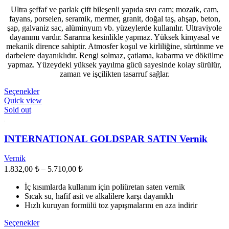
Ultra şeffaf ve parlak çift bileşenli yapıda sıvı cam; mozaik, cam,
1.875,00 ₺
fayans, porselen, seramik, mermer, granit, doğal taş, ahşap, beton,
-
şap, galvaniz sac, alüminyum vb. yüzeylerde kullanılır. Ultraviyole
32.318,00 ₺
dayanımı vardır. Sararma kesinlikle yapmaz. Yüksek kimyasal ve
mekanik dirence sahiptir. Atmosfer koşul ve kirliliğine, sürtünme ve
darbelere dayanıklıdır. Rengi solmaz, çatlama, kabarma ve dökülme
yapmaz. Yüzeydeki yüksek yayılma gücü sayesinde kolay sürülür,
zaman ve işçilikten tasarruf sağlar.
Bu
Seçenekler
ürünün
Quick view
birden
Sold out
fazla
varyasyonu
var.
INTERNATIONAL GOLDSPAR SATIN Vernik
Seçenekler
ürün
Vernik
sayfasından
Fiyat
1.832,00
₺
–
5.710,00
₺
seçilebilir
aralığı:
İç kısımlarda kullanım için poliüretan saten vernik
1.832,00 ₺
Sıcak su, hafif asit ve alkalilere karşı dayanıklı
-
Hızlı kuruyan formülü toz yapışmalarını en aza indirir
5.710,00 ₺
Bu
Seçenekler