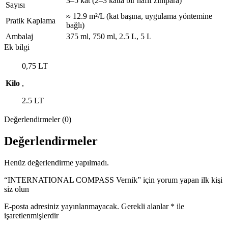
3–5 kat (2–3 katta bir hafif zımpara)
Sayısı
≈ 12.9 m²/L (kat başına, uygulama yöntemine
Pratik Kaplama
bağlı)
Ambalaj
375 ml, 750 ml, 2.5 L, 5 L
Ek bilgi
0,75 LT
Kilo
,
2.5 LT
Değerlendirmeler (0)
Değerlendirmeler
Henüz değerlendirme yapılmadı.
“INTERNATIONAL COMPASS Vernik” için yorum yapan ilk kişi
siz olun
E-posta adresiniz yayınlanmayacak.
Gerekli alanlar
*
ile
işaretlenmişlerdir