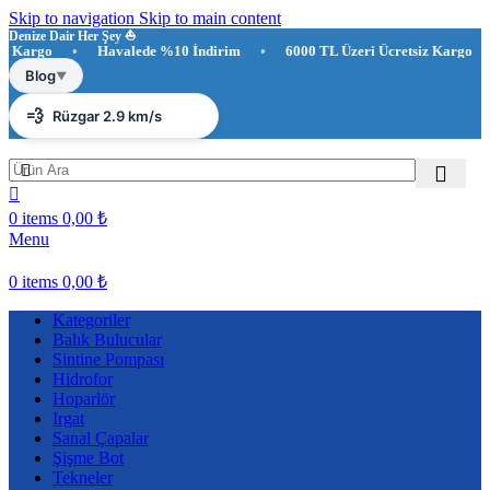
Skip to navigation
Skip to main content
Denize Dair Her Şey ⛵️
rgo
•
Havalede %10 İndirim
•
6000 TL Üzeri Ücretsiz Kargo
☀️
Antalya 29°C
Blog
▼
💨
Rüzgar 2.9 km/s
💧
Nem %84
0
items
0,00
₺
Menu
0
items
0,00
₺
Kategoriler
Balık Bulucular
Sintine Pompası
Hidrofor
Hoparlör
Irgat
Sanal Çapalar
Şişme Bot
Tekneler