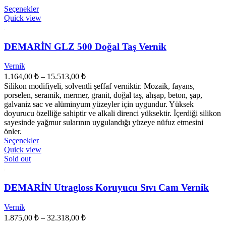
Bu
Seçenekler
ürünün
Quick view
birden
fazla
varyasyonu
DEMARİN GLZ 500 Doğal Taş Vernik
var.
Seçenekler
Vernik
ürün
Fiyat
1.164,00
₺
–
15.513,00
₺
sayfasından
aralığı:
Silikon modifiyeli, solventli şeffaf verniktir. Mozaik, fayans,
seçilebilir
1.164,00 ₺
porselen, seramik, mermer, granit, doğal taş, ahşap, beton, şap,
-
galvaniz sac ve alüminyum yüzeyler için uygundur. Yüksek
doyurucu özelliğe sahiptir ve alkali direnci yüksektir. İçerdiği silikon
15.513,00 ₺
sayesinde yağmur sularının uygulandığı yüzeye nüfuz etmesini
önler.
Bu
Seçenekler
ürünün
Quick view
birden
Sold out
fazla
varyasyonu
var.
DEMARİN Utragloss Koruyucu Sıvı Cam Vernik
Seçenekler
ürün
Vernik
sayfasından
Fiyat
1.875,00
₺
–
32.318,00
₺
seçilebilir
aralığı: