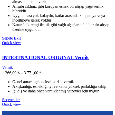
almasına imkan verir
Ahşabı cildiniz gibi koruyan esnek bir ahşap yağı/vernik
hibritidir
Uygulaması çok kolaydır; katlar arasında zımparaya veya
inceltmeye gerek yoktur
Naturel tik rengi ile, tik gibi yağlı ağaçlar dahil her tür ahşap
üzerine uygundur
Sepete Ekle
Quick view
INTERTNATIONAL ORIGINAL Vernik
Vernik
Fiyat
1.266,00
₺
–
3.771,00
₺
aralığı:
Genel amaçlı geleneksel parlak vernik
1.266,00 ₺
Akışkanlığı, esnekliği iyi ve kalıcı yüksek parlaklığa sahip
-
İç, dış ve daha önce verniklenmiş yüzeyler için uygun
3.771,00 ₺
Bu
Seçenekler
ürünün
Quick view
birden
fazla