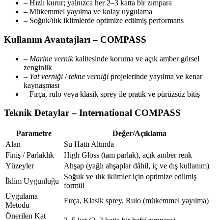
– Hızlı kurur; yalnızca her 2–3 katta bir zımpara
– Mükemmel yayılma ve kolay uygulama
– Soğuk/ılık iklimlerde optimize edilmiş performans
Kullanım Avantajları – COMPASS
–
Marine vernik
kalitesinde koruma ve açık amber görsel
zenginlik
–
Yat verniği
/
tekne verniği
projelerinde yayılma ve kenar
kaynaşması
– Fırça, rulo veya klasik sprey ile pratik ve pürüzsüz bitiş
Teknik Detaylar – International COMPASS
Parametre
Değer/Açıklama
Alan
Su Hattı Altında
Finiş / Parlaklık
High Gloss (tam parlak), açık amber renk
Yüzeyler
Ahşap (yağlı ahşaplar dâhil, iç ve dış kullanım)
Soğuk ve ılık iklimler için optimize edilmiş
İklim Uygunluğu
formül
Uygulama
Fırça, Klasik sprey, Rulo (mükemmel yayılma)
Metodu
Önerilen Kat