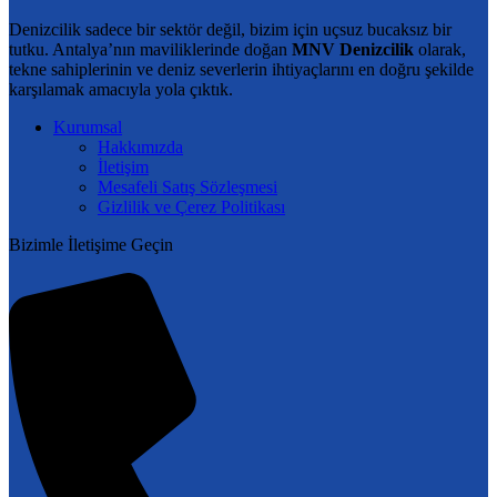
varyasyonu
Denizcilik sadece bir sektör değil, bizim için uçsuz bucaksız bir
var.
tutku. Antalya’nın maviliklerinde doğan
MNV Denizcilik
olarak,
Seçenekler
tekne sahiplerinin ve deniz severlerin ihtiyaçlarını en doğru şekilde
ürün
karşılamak amacıyla yola çıktık.
sayfasından
seçilebilir
Kurumsal
Hakkımızda
İletişim
Mesafeli Satış Sözleşmesi
Gizlilik ve Çerez Politikası
Bizimle İletişime Geçin