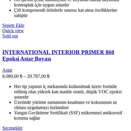
kontraplak için uygun astardır
Çift komponentli ürünlerle sınırsız kat atma özelliklerine
sahiptir
Sepete Ekle
Quick view
Sold out
INTERNATIONAL INTERIOR PRIMER 860
Epoksi Astar Boyası
Astar
Fiyat
8.080,00
₺
–
29.787,00
₺
aralığı:
Her tip yapının iç mekanında kullanılmak üzere formüle
8.080,00 ₺
edilmiş olan yüksek katı madde oranlı, düşük VOC epoksi
-
astarıdır
29.787,00 ₺
Üzerinde yürüme zamanının kısalması ve kokusunun az
olması uygulamayı hızlandırır
Yangın Geciktirme Sertifikalı (SSF) mükemmel antikorosif
koruma sağlar
Bu
Seçenekler