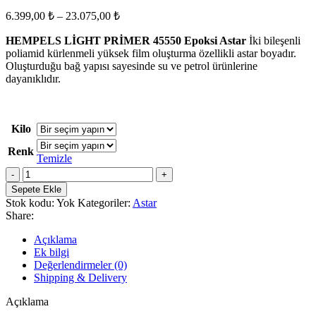
Fiyat
6.399,00
₺
–
23.075,00
₺
aralığı:
HEMPELS LİGHT PRİMER 45550 Epoksi Astar
6.399,00 ₺
İki bileşenli
poliamid kürlenmeli yüksek film oluşturma özellikli astar boyadır.
-
Oluşturduğu bağ yapısı sayesinde su ve petrol ürünlerine
23.075,00 ₺
dayanıklıdır.
Kilo
Renk
Temizle
HEMPELS
LİGHT
Sepete Ekle
PRİMER
Stok kodu:
Yok
Kategoriler:
Astar
45550
Share:
Epoksi
Astar
Açıklama
adet
Ek bilgi
Değerlendirmeler (0)
Shipping & Delivery
Açıklama