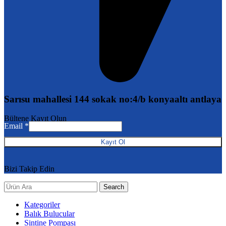
Sarısu mahallesi 144 sokak no:4/b konyaaltı antlaya
Email
Bültene Kayıt Olun
Email
*
Kayıt Ol
Bizi Takip Edin
Search
Kategoriler
Balık Bulucular
Sintine Pompası