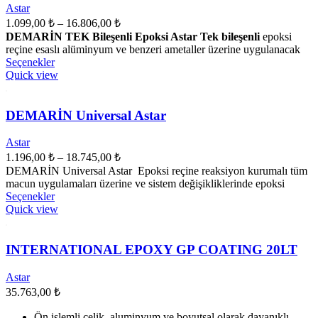
ürün
Astar
sayfasından
Fiyat
1.099,00
₺
–
16.806,00
₺
seçilebilir
aralığı:
DEMARİN TEK Bileşenli Epoksi Astar Tek bileşenli
epoksi
1.099,00 ₺
reçine esaslı alüminyum ve benzeri ametaller üzerine uygulanacak
Bu
-
Seçenekler
ürünün
Quick view
16.806,00 ₺
birden
fazla
varyasyonu
DEMARİN Universal Astar
var.
Seçenekler
Astar
ürün
Fiyat
1.196,00
₺
–
18.745,00
₺
sayfasından
aralığı:
DEMARİN Universal Astar Epoksi reçine reaksiyon kurumalı tüm
seçilebilir
1.196,00 ₺
macun uygulamaları üzerine ve sistem değişikliklerinde epoksi
Bu
-
Seçenekler
ürünün
Quick view
18.745,00 ₺
birden
fazla
varyasyonu
INTERNATIONAL EPOXY GP COATING 20LT
var.
Seçenekler
Astar
ürün
35.763,00
₺
sayfasından
seçilebilir
Ön işlemli çelik, aluminyum ve boyutsal olarak dayanıklı