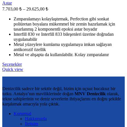
sayfasından
Astar
seçilebilir
Fiyat
7.703,00
₺
–
29.625,00
₺
aralığı:
Zımparalamayı kolaylaştırmak, Perfection gibi sonkat
7.703,00 ₺
poliüretan boyalara mükemmel bir zemin hazırlamak için
-
tasarlanmış 2 komponentli epoksi astar boyadır
29.625,00 ₺
Interfill 830 ve Interfill 833 bileşenleri üzerine doğrudan
uygulanabilir
Metal yüzeylere kumlama uygulamaya imkan sağlayan
antikorozif özellik
Metal ve ahşapta da kullanılabilir. Kolay zımparalanır
Bu
Seçenekler
ürünün
Quick view
birden
fazla
varyasyonu
Denizcilik sadece bir sektör değil, bizim için uçsuz bucaksız bir
var.
tutku. Antalya’nın maviliklerinde doğan
MNV Denizcilik
olarak,
Seçenekler
tekne sahiplerinin ve deniz severlerin ihtiyaçlarını en doğru şekilde
ürün
karşılamak amacıyla yola çıktık.
sayfasından
seçilebilir
Kurumsal
Hakkımızda
İletişim