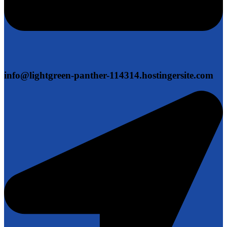
info@lightgreen-panther-114314.hostingersite.com