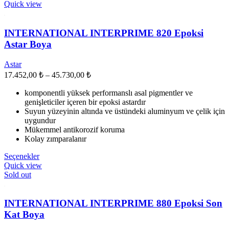
ürünün
Quick view
birden
fazla
varyasyonu
INTERNATIONAL INTERPRIME 820 Epoksi
var.
Astar Boya
Seçenekler
ürün
Astar
sayfasından
Fiyat
17.452,00
₺
–
45.730,00
₺
seçilebilir
aralığı:
komponentli yüksek performanslı asal pigmentler ve
17.452,00 ₺
genişleticiler içeren bir epoksi astardır
-
Suyun yüzeyinin altında ve üstündeki aluminyum ve çelik için
45.730,00 ₺
uygundur
Mükemmel antikorozif koruma
Kolay zımparalanır
Bu
Seçenekler
ürünün
Quick view
birden
Sold out
fazla
varyasyonu
var.
INTERNATIONAL INTERPRIME 880 Epoksi Son
Seçenekler
Kat Boya
ürün