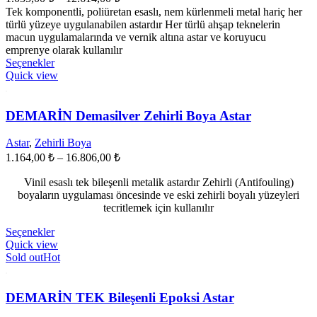
aralığı:
Tek komponentli, poliüretan esaslı, nem kürlenmeli metal hariç her
1.035,00 ₺
türlü yüzeye uygulanabilen astardır Her türlü ahşap teknelerin
-
macun uygulamalarında ve vernik altına astar ve koruyucu
emprenye olarak kullanılır
12.614,00 ₺
Bu
Seçenekler
ürünün
Quick view
birden
fazla
varyasyonu
DEMARİN Demasilver Zehirli Boya Astar
var.
Seçenekler
Astar
,
Zehirli Boya
ürün
Fiyat
1.164,00
₺
–
16.806,00
₺
sayfasından
aralığı:
seçilebilir
Vinil esaslı tek bileşenli metalik astardır Zehirli (Antifouling)
1.164,00 ₺
boyaların uygulaması öncesinde ve eski zehirli boyalı yüzeyleri
-
tecritlemek için kullanılır
16.806,00 ₺
Bu
Seçenekler
ürünün
Quick view
birden
Sold out
Hot
fazla
varyasyonu
var.
DEMARİN TEK Bileşenli Epoksi Astar
Seçenekler