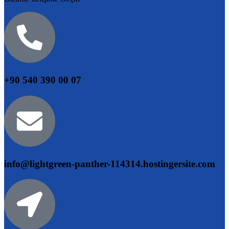
+90 540 390 00 07
info@lightgreen-panther-114314.hostingersite.com