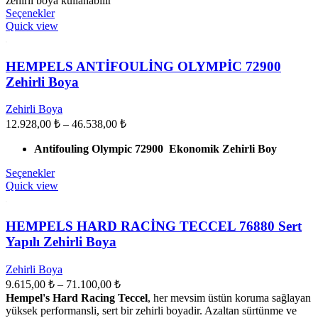
zehirli boya kullanabilir
Seçenekler
Quick view
HEMPELS ANTİFOULİNG OLYMPİC 72900
Zehirli Boya
Zehirli Boya
12.928,00
₺
–
46.538,00
₺
Antifouling Olympic 72900 Ekonomik Zehirli Boy
Seçenekler
Quick view
HEMPELS HARD RACİNG TECCEL 76880 Sert
Yapılı Zehirli Boya
Zehirli Boya
9.615,00
₺
–
71.100,00
₺
Hempel's Hard Racing Teccel
, her mevsim üstün koruma sağlayan
yüksek performansli, sert bir zehirli boyadir. Azaltan sürtünme ve