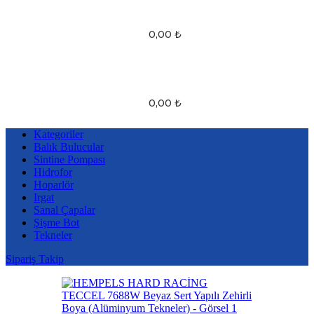
0,00
₺
0,00
₺
Kategoriler
Balık Bulucular
Sintine Pompası
Hidrofor
Hoparlör
Irgat
Sanal Çapalar
Şişme Bot
Tekneler
Sipariş Takip