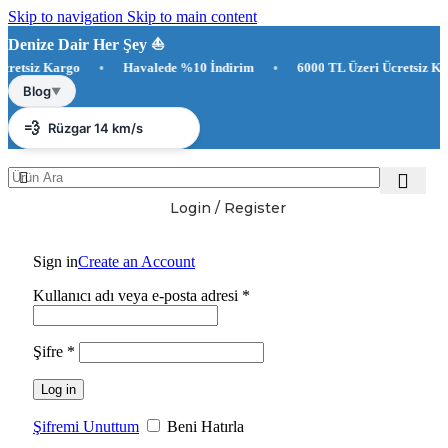
Skip to navigation
Skip to main content
Denize Dair Her Şey ⛵️
siz Kargo
•
Havalede %10 İndirim
•
6000 TL Üzeri Ücretsiz Kargo
☀️
Antalya 30°C
Blog
▼
💨
Rüzgar 14 km/s
💧
Nem %75
Login / Register
Sign in
Create an Account
Kullanıcı adı veya e-posta adresi
*
Şifre
*
Log in
Şifremi Unuttum
Beni Hatırla