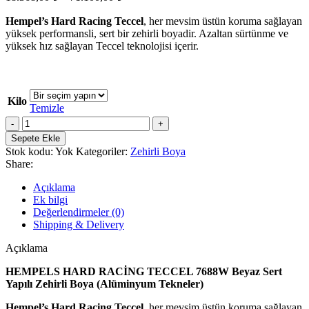
Hempel’s Hard Racing Teccel
, her mevsim üstün koruma sağlayan
yüksek performansli, sert bir zehirli boyadir. Azaltan sürtünme ve
yüksek hız sağlayan Teccel teknolojisi içerir.
Kilo
Temizle
Sepete Ekle
Stok kodu:
Yok
Kategoriler:
Zehirli Boya
Share:
Açıklama
Ek bilgi
Değerlendirmeler (0)
Shipping & Delivery
Açıklama
HEMPELS HARD RACİNG TECCEL 7688W Beyaz Sert
Yapılı Zehirli Boya (Alüminyum Tekneler)
Hempel’s Hard Racing Teccel
, her mevsim üstün koruma sağlayan