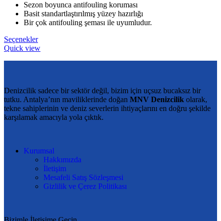
Sezon boyunca antifouling koruması
Basit standartlaştırılmış yüzey hazırlığı
Bir çok antifouling şeması ile uyumludur.
Seçenekler
Quick view
Denizcilik sadece bir sektör değil, bizim için uçsuz bucaksız bir
tutku. Antalya’nın maviliklerinde doğan
MNV Denizcilik
olarak,
tekne sahiplerinin ve deniz severlerin ihtiyaçlarını en doğru şekilde
karşılamak amacıyla yola çıktık.
Kurumsal
Hakkımızda
İletişim
Mesafeli Satış Sözleşmesi
Gizlilik ve Çerez Politikası
Bizimle İletişime Geçin