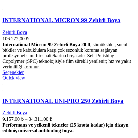
INTERNATIONAL MICRON 99 Zehirli Boya
Zehirli Boya
106.272,00
₺
International Micron 99 Zehirli Boya 20 lt
, sümüksüler, sucul
bitkiler ve kabuklulara karşı çok sezonluk koruma sağlayan
profesyonel sınıf bir sualtı/karina boyasıdır. Self Polishing
Copolymer (SPC) teknolojisiyle film sürekli yenilenir; hız ve yakıt
verimliliği korunur.
Seçenekler
Quick view
INTERNATIONAL UNI-PRO 250 Zehirli Boya
Zehirli Boya
9.157,00
₺
–
34.311,00
₺
Performans ve yelkenli tekneler (25 knota kadar) için dizayn
edilmiş üniversal antifouling boya.