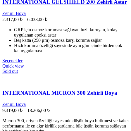
var.
INTERNATIONAL GELSHIELD 200 Zehirli Astar
Seçenekler
ürün
Zehirli Boya
sayfasından
Fiyat
2.317,00
₺
–
6.033,00
₺
seçilebilir
aralığı:
GRP için osmoz koruması sağlayan hızlı kuruyan, kolay
2.317,00 ₺
uygulanan epoksi astar
-
Beş katta (250 μm) osmoza karşı koruma sağlar
6.033,00 ₺
Hızlı koruma özelliği sayesinde aynı gün içinde birden çok
kat uygulaması
Bu
Seçenekler
ürünün
Quick view
birden
Sold out
fazla
varyasyonu
var.
Seçenekler
INTERNATIONAL MICRON 300 Zehirli Boya
ürün
sayfasından
Zehirli Boya
seçilebilir
Fiyat
9.319,00
₺
–
18.206,00
₺
aralığı:
Micron 300, eriyen özelliği sayesinde düşük boya birikmesi ve kalıcı
9.319,00 ₺
performansı ile en ağır kirlilik şartlarına bile üstün koruma sağlayan
-