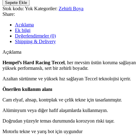
HARD
Sepete Ekle
RACİNG
Stok kodu:
Yok
Kategoriler:
Zehirli Boya
TECCEL
Share:
76880
Sert
Açıklama
Yapılı
Ek bilgi
Zehirli
Değerlendirmeler (0)
Boya
Shipping & Delivery
adet
Açıklama
Hempel’s Hard Racing Teccel
, her mevsim üstün koruma sağlayan
yüksek performanslı, sert bir zehirli boyadır.
Azaltan sürtünme ve yüksek hız sağlayan Teccel teknolojisi içerir.
Önerilen kullanım alanı
Cam elyaf, ahsap, kontrplak ve çelik tekne için tasarlanmıştır.
Alüminyum veya diğer hafif alaşımlarda kullanmayın.
Doğrudan yüzeyle temas durumunda korozyon riski taşır.
Motorlu tekne ve yarış bot için uygundur