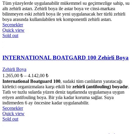
aralığı:
Tüm yüzeylerde uygulanabilir mükemmel su geçirmezlige sahip, su
4.040,00 ₺
altı zehirli astarı. Zehirli boya ile astar boya ve cinsi-markası
-
bilinmeyen eski zehirli boya ile yeni uygulanacak her türlü zehirli
boya arasında kullanılabilen tek komponentli zehirli astarı.
29.733,00 ₺
Bu
Seçenekler
ürünün
Quick view
birden
Sold out
fazla
varyasyonu
var.
Seçenekler
INTERNATIONAL BOATGARD 100 Zehirli Boya
ürün
sayfasından
Zehirli Boya
seçilebilir
Fiyat
1.265,00
₺
–
4.142,00
₺
aralığı:
International Boatguard 100
, sudaki tüm canlıların yaratacağı
1.265,00 ₺
kirletici organizmalara karşı etkili bir
zehirli (antifouling) boyadır
.
-
Tatlı ve tuzlu sularda yüzen deniz taşıtlarında uygulamaya uygun
eriyen antifouling boya. Bir yıla kadar koruma sağlar. Suya
4.142,00 ₺
indirmeden 6 ay öncesine kadar uygulanabilir.
Bu
Seçenekler
ürünün
Quick view
birden
Sold out
fazla
varyasyonu