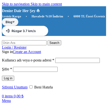
Skip to navigation
Skip to main content
Denize Dair Her Şey ⛵️
etsiz Kargo
•
Havalede %10 İndirim
•
6000 TL Üzeri Ücretsiz Kar
☀️
Antalya 29°C
Blog
▼
💨
Rüzgar 3.7 km/s
💧
Nem %75
Search
Login / Register
Sign in
Create an Account
Gerekli
Kullanıcı adı veya e-posta adresi
*
Gerekli
Şifre
*
Log in
Şifremi Unuttum
Beni Hatırla
0
items
0,00
₺
Menu