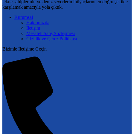
tekne sahiplerinin ve deniz severlerin ihtiyaçlarını en doğru şekilde
ürün
karşılamak amacıyla yola çıktık.
sayfasından
seçilebilir
Kurumsal
Hakkımızda
İletişim
Mesafeli Satış Sözleşmesi
Gizlilik ve Çerez Politikası
Bizimle İletişime Geçin