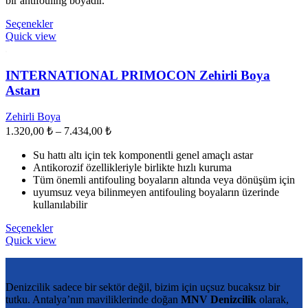
bir antifouling boyadır.
18.206,00 ₺
Bu
Seçenekler
ürünün
Quick view
birden
fazla
varyasyonu
INTERNATIONAL PRIMOCON Zehirli Boya
var.
Astarı
Seçenekler
ürün
Zehirli Boya
sayfasından
Fiyat
1.320,00
₺
–
7.434,00
₺
seçilebilir
aralığı:
Su hattı altı için tek komponentli genel amaçlı astar
1.320,00 ₺
Antikorozif özellikleriyle birlikte hızlı kuruma
-
Tüm önemli antifouling boyaların altında veya dönüşüm için
7.434,00 ₺
uyumsuz veya bilinmeyen antifouling boyaların üzerinde
kullanılabilir
Bu
Seçenekler
ürünün
Quick view
birden
fazla
varyasyonu
Denizcilik sadece bir sektör değil, bizim için uçsuz bucaksız bir
var.
tutku. Antalya’nın maviliklerinde doğan
MNV Denizcilik
olarak,
Seçenekler