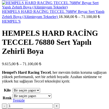
6.496,00 ₺
-
HEMPELS HARD RACİNG TECCEL 7688W Beyaz Sert Yapılı
25.596,00 ₺
Fiyat
Zehirli Boya (Alüminyum Tekneler)
18.368,00
₺
–
71.100,00
₺
aralığı
HEMPEL'S
18.36
-
HEMPELS HARD RACİNG
71.10
TECCEL 76880 Sert Yapılı
Zehirli Boya
Fiyat
9.615,00
₺
–
71.100,00
₺
aralığı:
Hempel’s Hard Racing Teccel
9.615,00 ₺
, her mevsim üstün koruma sağlayan
yüksek performansli, sert bir zehirli boyadir. Azaltan sürtünme ve
-
yüksek hız sağlayan Teccel teknolojisi içerir.
71.100,00 ₺
Kilo
Renk
Temizle
HEMPELS