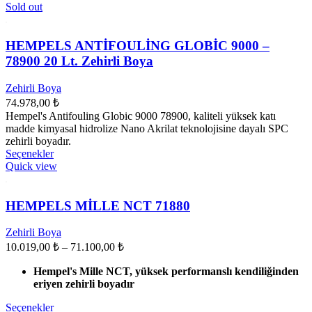
Sold out
HEMPELS ANTİFOULİNG GLOBİC 9000 –
78900 20 Lt. Zehirli Boya
Zehirli Boya
74.978,00
₺
Hempel's Antifouling Globic 9000 78900, kaliteli yüksek katı
madde kimyasal hidrolize Nano Akrilat teknolojisine dayalı SPC
zehirli boyadır.
Bu
Seçenekler
ürünün
Quick view
birden
fazla
varyasyonu
HEMPELS MİLLE NCT 71880
var.
Seçenekler
Zehirli Boya
ürün
Fiyat
10.019,00
₺
–
71.100,00
₺
sayfasından
aralığı:
seçilebilir
Hempel's Mille NCT, yüksek performanslı kendiliğinden
10.019,00 ₺
eriyen zehirli boyadır
-
71.100,00 ₺
Bu
Seçenekler