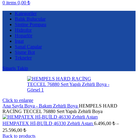
0
items
0,00
₺
Kategoriler
Balık Bulucular
Sintine Pompası
Hidrofor
Hoparlör
Irgat
Sanal Çapalar
Şişme Bot
Tekneler
Sipariş Takip
Click to enlarge
Ana Sayfa
Boya - Bakım
Zehirli Boya
HEMPELS HARD
RACİNG TECCEL 76880 Sert Yapılı Zehirli Boya
HEMPATEX Hİ-BUİLD 46330 Zehirli Astarı
6.496,00
₺
–
Fiyat
25.596,00
₺
aralığı:
Back to products