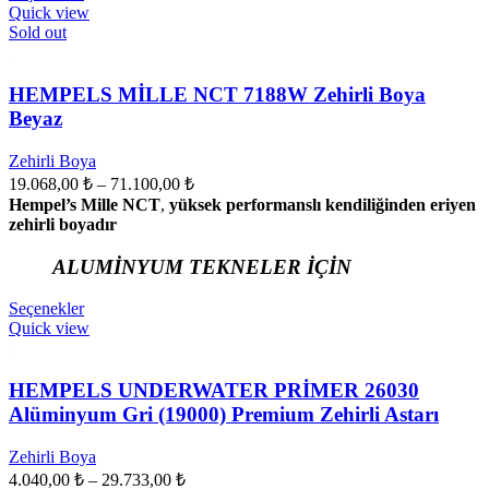
ürünün
Quick view
birden
Sold out
fazla
varyasyonu
var.
HEMPELS MİLLE NCT 7188W Zehirli Boya
Seçenekler
Beyaz
ürün
sayfasından
Zehirli Boya
seçilebilir
Fiyat
19.068,00
₺
–
71.100,00
₺
aralığı:
Hempel’s Mille NCT
,
yüksek performanslı kendiliğinden eriyen
19.068,00 ₺
zehirli boyadır
-
ALUMİNYUM TEKNELER İÇİN
71.100,00 ₺
Bu
Seçenekler
ürünün
Quick view
birden
fazla
varyasyonu
HEMPELS UNDERWATER PRİMER 26030
var.
Alüminyum Gri (19000) Premium Zehirli Astarı
Seçenekler
ürün
Zehirli Boya
sayfasından
Fiyat
4.040,00
₺
–
29.733,00
₺
seçilebilir