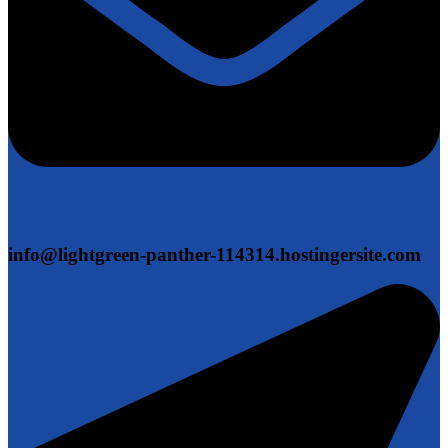
info@lightgreen-panther-114314.hostingersite.com