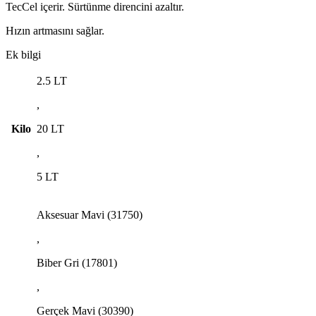
TecCel içerir. Sürtünme direncini azaltır.
Hızın artmasını sağlar.
Ek bilgi
2.5 LT
,
Kilo
20 LT
,
5 LT
Aksesuar Mavi (31750)
,
Biber Gri (17801)
,
Gerçek Mavi (30390)