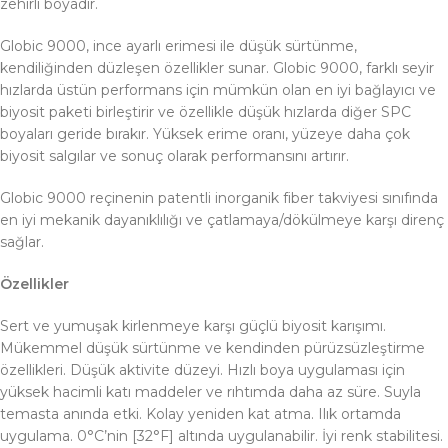
zehirli boyadır.
Globic 9000, ince ayarlı erimesi ile düşük sürtünme,
kendiliğinden düzleşen özellikler sunar. Globic 9000, farklı seyir
hızlarda üstün performans için mümkün olan en iyi bağlayıcı ve
biyosit paketi birleştirir ve özellikle düşük hızlarda diğer SPC
boyaları geride bırakır. Yüksek erime oranı, yüzeye daha çok
biyosit salgılar ve sonuç olarak performansını artırır.
Globic 9000 reçinenin patentli inorganik fiber takviyesi sınıfında
en iyi mekanik dayanıklılığı ve çatlamaya/dökülmeye karşı direnç
sağlar.
Özellikler
Sert ve yumuşak kirlenmeye karşı güçlü biyosit karışımı.
Mükemmel düşük sürtünme ve kendinden pürüzsüzleştirme
özellikleri. Düşük aktivite düzeyi. Hızlı boya uygulaması için
yüksek hacimli katı maddeler ve rıhtımda daha az süre. Suyla
temasta anında etki. Kolay yeniden kat atma. Ilık ortamda
uygulama. 0°C’nin [32°F] altında uygulanabilir. İyi renk stabilitesi.