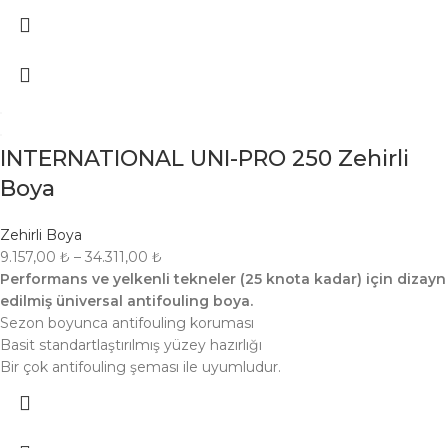
INTERNATIONAL UNI-PRO 250 Zehirli
Boya
Zehirli Boya
9.157,00
₺
–
34.311,00
₺
Performans ve yelkenli tekneler (25 knota kadar) için dizayn
edilmiş üniversal antifouling boya.
Sezon boyunca antifouling koruması
Basit standartlaştırılmış yüzey hazırlığı
Bir çok antifouling şeması ile uyumludur.