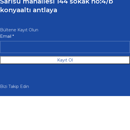
Sarısu mahallesi 144 sokak no:4/b
konyaaltı antlaya
Bültene Kayıt Olun
Email
Email
*
Kayıt Ol
Bizi Takip Edin