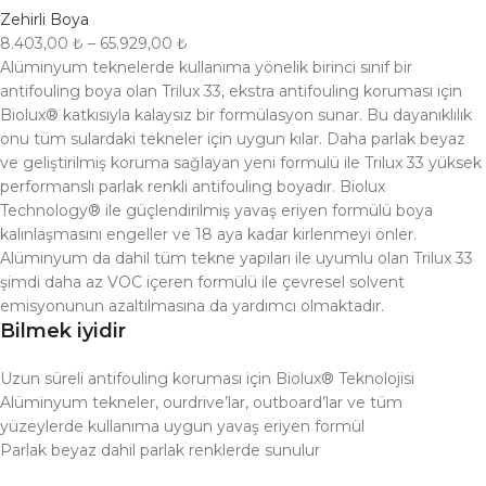
Zehirli Boya
8.403,00
₺
–
65.929,00
₺
Alüminyum teknelerde kullanıma yönelik birinci sınıf bir
antifouling boya olan Trilux 33, ekstra antifouling koruması için
Biolux® katkısıyla kalaysız bir formülasyon sunar. Bu dayanıklılık
onu tüm sulardaki tekneler için uygun kılar. Daha parlak beyaz
ve geliştirilmiş koruma sağlayan yeni formulü ile Trilux 33 yüksek
performanslı parlak renkli antifouling boyadır. Biolux
Technology® ile güçlendirilmiş yavaş eriyen formülü boya
kalınlaşmasını engeller ve 18 aya kadar kirlenmeyi önler.
Alüminyum da dahil tüm tekne yapıları ile uyumlu olan Trilux 33
şimdi daha az VOC içeren formülü ile çevresel solvent
emisyonunun azaltılmasına da yardımcı olmaktadır.
Bilmek
iyidir
Uzun süreli antifouling koruması için Biolux® Teknolojisi
Alüminyum tekneler, ourdrive’lar, outboard’lar ve tüm
yüzeylerde kullanıma uygun yavaş eriyen formül
Parlak beyaz dahil parlak renklerde sunulur