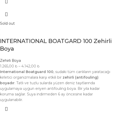
Sold out
INTERNATIONAL BOATGARD 100 Zehirli
Boya
Zehirli Boya
1.265,00
₺
–
4.142,00
₺
International Boatguard 100
, sudaki tüm canlıların yaratacağı
kirletici organizmalara karşı etkili bir
zehirli (antifouling)
boyadır
. Tatlı ve tuzlu sularda yüzen deniz taşıtlarında
uygulamaya uygun eriyen antifouling boya. Bir yıla kadar
koruma sağlar. Suya indirmeden 6 ay öncesine kadar
uygulanabilir.