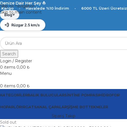
Denize Dair Her Şey ⛵️
Skip to navigation
go
•
Havalede %10 İndirim
•
6000 TL Üzeri Ücretsiz Kar
Skip to main content
☀️
Antalya 29°C
Blog
▼
💨
Rüzgar 2.5 km/s
💧
Nem %85
Search
Login / Register
0
items
0,00
₺
Menu
0
items
0,00
₺
KATEGORILER
BALIK BULUCULAR
SINTINE POMPASI
HIDROFOR
HOPARLÖR
IRGAT
SANAL ÇAPALAR
ŞIŞME BOT
TEKNELER
Sipariş Takip
Sold out