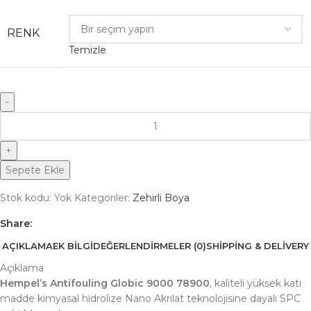
RENK
Temizle
Sepete Ekle
Stok kodu:
Yok
Kategoriler:
Zehirli Boya
Share:
AÇIKLAMA
EK BILGI
DEĞERLENDIRMELER (0)
SHIPPING & DELIVERY
Açıklama
Hempel’s Antifouling Globic 9000 78900
, kaliteli yüksek katı
madde kimyasal hidrolize Nano Akrilat teknolojisine dayalı SPC