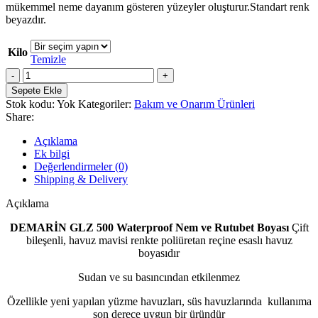
mükemmel neme dayanım gösteren yüzeyler oluşturur.Standart renk
beyazdır.
Kilo
Temizle
DEMARİN
GLZ
Sepete Ekle
500
Stok kodu:
Yok
Kategoriler:
Bakım ve Onarım Ürünleri
Waterproof
Share:
Nem
ve
Açıklama
Rutubet
Ek bilgi
Boyası
Değerlendirmeler (0)
adet
Shipping & Delivery
Açıklama
DEMARİN GLZ 500 Waterproof Nem ve Rutubet Boyası
Çift
bileşenli, havuz mavisi renkte poliüretan reçine esaslı havuz
boyasıdır
Sudan ve su basıncından etkilenmez
Özellikle yeni yapılan yüzme havuzları, süs havuzlarında kullanıma
son derece uygun bir üründür