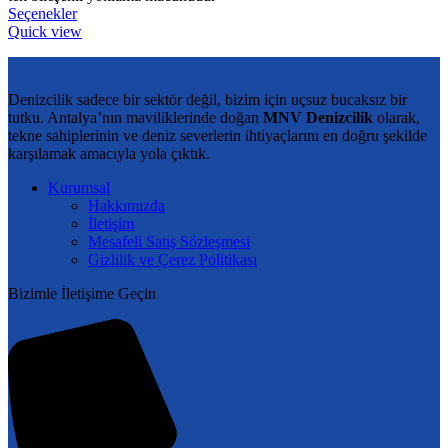
Bu
-
Seçenekler
ürünün
Quick view
11.312,00 ₺
birden
fazla
varyasyonu
Denizcilik sadece bir sektör değil, bizim için uçsuz bucaksız bir
var.
tutku. Antalya’nın maviliklerinde doğan
MNV Denizcilik
olarak,
Seçenekler
tekne sahiplerinin ve deniz severlerin ihtiyaçlarını en doğru şekilde
ürün
karşılamak amacıyla yola çıktık.
sayfasından
seçilebilir
Kurumsal
Hakkımızda
İletişim
Mesafeli Satış Sözleşmesi
Gizlilik ve Çerez Politikası
Bizimle İletişime Geçin