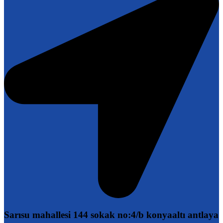
Sarısu mahallesi 144 sokak no:4/b konyaaltı antlaya