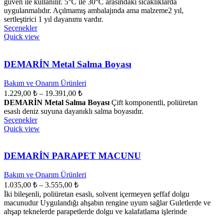
güven ile kullanılır. 5°C ile 30°C arasındaki sıcaklıklarda
uygulanmalıdır. Açılmamış ambalajında ama malzeme2 yıl,
sertleştirici 1 yıl dayanımı vardır.
Bu
Seçenekler
ürünün
Quick view
birden
fazla
varyasyonu
DEMARİN Metal Salma Boyası
var.
Seçenekler
Bakım ve Onarım Ürünleri
ürün
Fiyat
1.229,00
₺
–
19.391,00
₺
sayfasından
aralığı:
DEMARİN Metal Salma Boyası
Çift komponentli, poliüretan
seçilebilir
1.229,00 ₺
esaslı deniz suyuna dayanıklı salma boyasıdır.
Bu
-
Seçenekler
ürünün
Quick view
19.391,00 ₺
birden
fazla
varyasyonu
DEMARİN PARAPET MACUNU
var.
Seçenekler
Bakım ve Onarım Ürünleri
ürün
Fiyat
1.035,00
₺
–
3.555,00
₺
sayfasından
aralığı:
İki bileşenli, poliüretan esaslı, solvent içermeyen şeffaf dolgu
seçilebilir
1.035,00 ₺
macunudur Uygulandığı ahşabın rengine uyum sağlar Guletlerde ve
-
ahşap teknelerde parapetlerde dolgu ve kalafatlama işlerinde