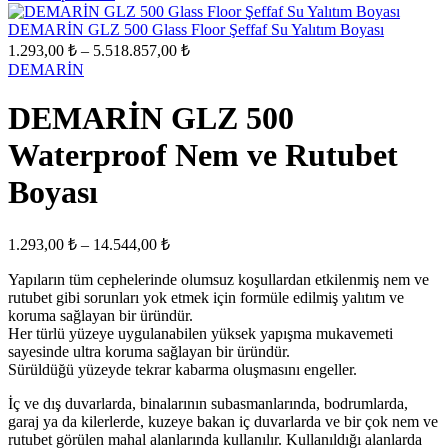
1.682,00 ₺
-
DEMARİN GLZ 500 Glass Floor Şeffaf Su Yalıtım Boyası
Fiyat
25.875,00 ₺
1.293,00
₺
–
5.518.857,00
₺
aralığı:
DEMARİN
1.293,00 ₺
-
DEMARİN GLZ 500
5.518.857,00 ₺
Waterproof Nem ve Rutubet
Boyası
Fiyat
1.293,00
₺
–
14.544,00
₺
aralığı:
Yapıların tüm cephelerinde olumsuz koşullardan etkilenmiş nem ve
1.293,00 ₺
rutubet gibi sorunları yok etmek için formüle edilmiş yalıtım ve
-
koruma sağlayan bir üründür.
14.544,00 ₺
Her türlü yüzeye uygulanabilen yüksek yapışma mukavemeti
sayesinde ultra koruma sağlayan bir üründür.
Sürüldüğü yüzeyde tekrar kabarma oluşmasını engeller.
İç ve dış duvarlarda, binalarının subasmanlarında, bodrumlarda,
garaj ya da kilerlerde, kuzeye bakan iç duvarlarda ve bir çok nem ve
rutubet görülen mahal alanlarında kullanılır. Kullanıldığı alanlarda