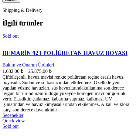
Shipping & Delivery
İlgili ürünler
Sold out
DEMARİN 923 POLİÜRETAN HAVUZ BOYASI
Bakım ve Onarım Ürünleri
Fiyat
1.682,00
₺
–
25.875,00
₺
aralığı:
Çiftbileşenli, havuz mavisi renkte poliüretan reçine esaslı havuz
1.682,00 ₺
boyasıdır. Sudan ve su basıncından etkilenmez. Özellikle yeni
-
yapılan yüzme havuzları, süs havuzlarındakullanıma son derece
uygun bir üründür.Sürüldüğü yüzeyde homojen mavi bir görüntü
25.875,00 ₺
verir. Elastiktir, çatlamaz, kabarma yapmaz, kalkmaz. UV
ışınlarından ve havuz kimyasallarından etkilenmez. Alkali ve klora
karşı son derece dayanıklıdır
Bu
Seçenekler
ürünün
Quick view
birden
Sold out
fazla