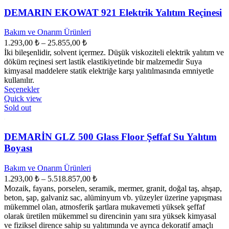
varyasyonu
var.
DEMARIN EKOWAT 921 Elektrik Yalıtım Reçinesi
Seçenekler
ürün
Bakım ve Onarım Ürünleri
sayfasından
Fiyat
1.293,00
₺
–
25.855,00
₺
seçilebilir
aralığı:
İki bileşenlidir, solvent içermez. Düşük viskoziteli elektrik yalıtım ve
1.293,00 ₺
döküm reçinesi sert lastik elastikiyetinde bir malzemedir Suya
-
kimyasal maddelere statik elektriğe karşı yalıtılmasında emniyetle
kullanılır.
25.855,00 ₺
Bu
Seçenekler
ürünün
Quick view
birden
Sold out
fazla
varyasyonu
var.
DEMARİN GLZ 500 Glass Floor Şeffaf Su Yalıtım
Seçenekler
Boyası
ürün
sayfasından
Bakım ve Onarım Ürünleri
seçilebilir
Fiyat
1.293,00
₺
–
5.518.857,00
₺
aralığı:
Mozaik, fayans, porselen, seramik, mermer, granit, doğal taş, ahşap,
1.293,00 ₺
beton, şap, galvaniz sac, alüminyum vb. yüzeyler üzerine yapışması
-
mükemmel olan, atmosferik şartlara mukavemeti yüksek şeffaf
olarak üretilen mükemmel su direncinin yanı sıra yüksek kimyasal
5.518.857,00 ₺
ve fiziksel dirence sahip su yalıtımında ve ayrıca dekoratif amaçlı