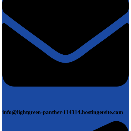
info@lightgreen-panther-114314.hostingersite.com