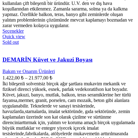
kullanılan çift bileşenli bir üründür. U.V. den ve dış hava
koşullarından etkilenmez. Zamanla sararma, solma ya da kalkma
yapmaz. Özellikle balkon, teras, banyo gibi zeminlerde oluşan
yalıtım problemlerinin çözümünde mevcut kaplamayı bozmadan ve
zarar vermeden kolayca uygulanır.
Bu
Seçenekler
ürünün
Quick view
birden
Sold out
fazla
varyasyonu
var.
DEMARİN Küvet ve Jakuzi Boyası
Seçenekler
ürün
Bakım ve Onarım Ürünleri
sayfasından
Fiyat
1.422,00
₺
–
21.977,00
₺
seçilebilir
aralığı:
İki bileşenli solventsiz birçok ağır şartlara mukavim mekanik ve
1.422,00 ₺
fiziksel direnci yüksek, esnek, parlak vedekoratifson kat boyadır.
-
Küvet, jakuzi, banyo, mutfak, balkon, teras seramiklerine her türlü
fayansa,mermer, granit, porselen, cam mozaik, beton gibi alanlara
21.977,00 ₺
uygulanabilir. Teknelerde ve sanayi tesislerinde,
havuzlarda,starnalarda, imalat sektöründe, gıda sektöründe, zemin
kaplamaları üzerinde son kat olarak çizilme ve sürtünme
direnciniarttırmak için, yalıtım ve koruma amaçlı birçok uygulamada
büyük mutfaklar ve entegre yiyecek içecek imalat
tesislerinde,fabrikalarda, atölyelerde mukavemetin arttırılmasında