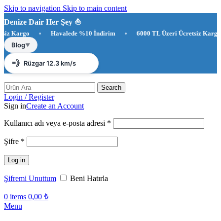
Skip to navigation
Skip to main content
Denize Dair Her Şey ⛵️
 Kargo
•
Havalede %10 İndirim
•
6000 TL Üzeri Ücretsiz Kargo
☀️
Antalya 38°C
Blog
▼
💨
Rüzgar 12.3 km/s
💧
Nem %31
Search
Login / Register
Sign in
Create an Account
Gerekli
Kullanıcı adı veya e-posta adresi
*
Gerekli
Şifre
*
Log in
Şifremi Unuttum
Beni Hatırla
0
items
0,00
₺
Menu