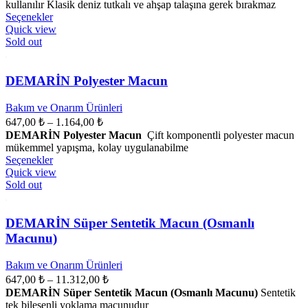
kullanılır Klasik deniz tutkalı ve ahşap talaşına gerek bırakmaz
3.555,00 ₺
Bu
Seçenekler
ürünün
Quick view
birden
Sold out
fazla
varyasyonu
var.
DEMARİN Polyester Macun
Seçenekler
ürün
Bakım ve Onarım Ürünleri
sayfasından
Fiyat
647,00
₺
–
1.164,00
₺
seçilebilir
aralığı:
DEMARİN Polyester Macun
Çift komponentli polyester macun
647,00 ₺
mükemmel yapışma, kolay uygulanabilme
Bu
-
Seçenekler
ürünün
Quick view
1.164,00 ₺
birden
Sold out
fazla
varyasyonu
var.
DEMARİN Süper Sentetik Macun (Osmanlı
Seçenekler
Macunu)
ürün
sayfasından
Bakım ve Onarım Ürünleri
seçilebilir
Fiyat
647,00
₺
–
11.312,00
₺
aralığı:
DEMARİN Süper Sentetik Macun (Osmanlı Macunu)
Sentetik
647,00 ₺
tek bileşenli yoklama macunudur