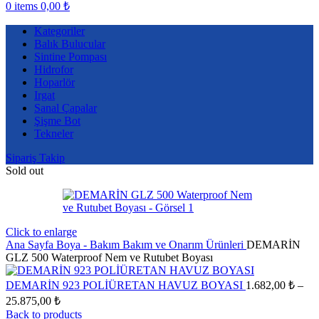
0
items
0,00
₺
Kategoriler
Balık Bulucular
Sintine Pompası
Hidrofor
Hoparlör
Irgat
Sanal Çapalar
Şişme Bot
Tekneler
Sipariş Takip
Sold out
Click to enlarge
Ana Sayfa
Boya - Bakım
Bakım ve Onarım Ürünleri
DEMARİN
GLZ 500 Waterproof Nem ve Rutubet Boyası
DEMARİN 923 POLİÜRETAN HAVUZ BOYASI
1.682,00
₺
–
Fiyat
25.875,00
₺
aralığı:
Back to products