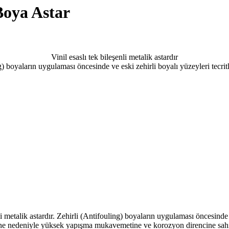
oya Astar
Vinil esaslı tek bileşenli metalik astardır
g) boyaların uygulaması öncesinde ve eski zehirli boyalı yüzeyleri tecritl
li metalik astardır. Zehirli (Antifouling) boyaların uygulaması öncesinde v
ne nedeniyle yüksek yapışma mukavemetine ve korozyon direncine sahi