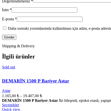
Değerlendirmeniz
*
İsim
*
E-posta
*
Daha sonraki yorumlarımda kullanılması için adım, e-posta adresim
Shipping & Delivery
İlgili ürünler
Sold out
DEMARİN 1500 P Bariyer Astar
Astar
Fiyat
1.165,00
₺
–
19.407,00
₺
aralığı:
DEMARİN 1500 P Bariyer Astar
İki bileşenli, epoksi esaslı, ya
1.165,00 ₺
Bu
Seçenekler
ürünün
-
Quick view