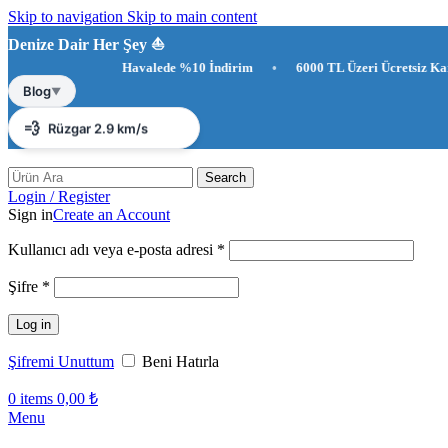
Skip to navigation
Skip to main content
Denize Dair Her Şey ⛵️
Havalede %10 İndirim
•
6000 TL Üzeri Ücretsiz Kargo
•
☀️
Antalya 29°C
Blog
▼
💨
Rüzgar 2.9 km/s
💧
Nem %84
Search
Login / Register
Sign in
Create an Account
Gerekli
Kullanıcı adı veya e-posta adresi
*
Gerekli
Şifre
*
Log in
Şifremi Unuttum
Beni Hatırla
0
items
0,00
₺
Menu