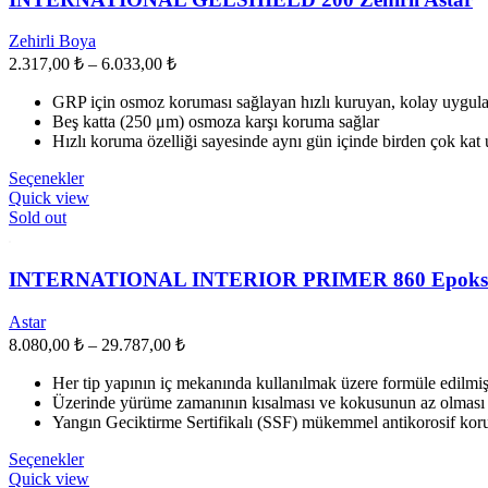
Seçenekler
ürün
Zehirli Boya
sayfasından
Fiyat
2.317,00
₺
–
6.033,00
₺
seçilebilir
aralığı:
GRP için osmoz koruması sağlayan hızlı kuruyan, kolay uygula
2.317,00 ₺
Beş katta (250 μm) osmoza karşı koruma sağlar
-
Hızlı koruma özelliği sayesinde aynı gün içinde birden çok kat
6.033,00 ₺
Bu
Seçenekler
ürünün
Quick view
birden
Sold out
fazla
varyasyonu
var.
INTERNATIONAL INTERIOR PRIMER 860 Epoksi A
Seçenekler
ürün
Astar
sayfasından
Fiyat
8.080,00
₺
–
29.787,00
₺
seçilebilir
aralığı:
Her tip yapının iç mekanında kullanılmak üzere formüle edilmi
8.080,00 ₺
Üzerinde yürüme zamanının kısalması ve kokusunun az olması 
-
Yangın Geciktirme Sertifikalı (SSF) mükemmel antikorosif kor
29.787,00 ₺
Bu
Seçenekler
ürünün
Quick view