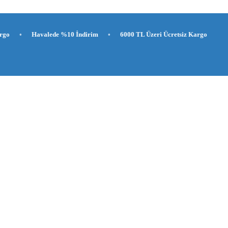
Havalede %10 İndirim
•
6000 TL Üzeri Ücretsiz Kargo