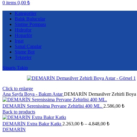
0
items
0,00
₺
Kategoriler
Balık Bulucular
Sintine Pompası
Hidrofor
Hoparlör
Irgat
Sanal Çapalar
Şişme Bot
Tekneler
Sipariş Takip
Click to enlarge
Ana Sayfa
Boya - Bakım
Astar
DEMARİN Demasilver Zehirli Boya 
DEMARİN Serenissima Pervane Zehirlisi 400 ML.
2.586,00
₺
Back to products
Fiyat
DEMARİN Extra Bakır Katkı
2.263,00
₺
–
4.848,00
₺
aralığı:
DEMARİN
2.263,00 ₺