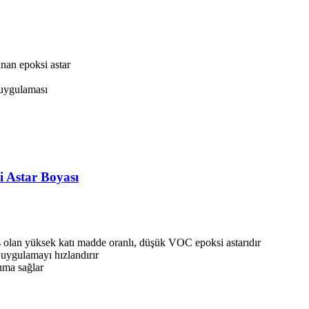
nan epoksi astar
 uygulaması
star Boyası
ş olan yüksek katı madde oranlı, düşük VOC epoksi astarıdır
uygulamayı hızlandırır
uma sağlar