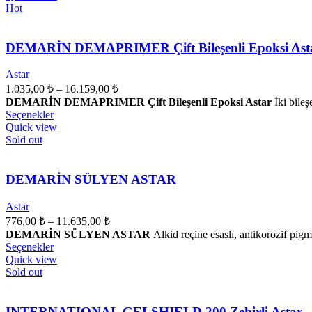
birden
Hot
19.407,00 ₺
fazla
varyasyonu
var.
DEMARİN DEMAPRIMER Çift Bileşenli Epoksi Ast
Seçenekler
ürün
Astar
sayfasından
Fiyat
1.035,00
₺
–
16.159,00
₺
seçilebilir
aralığı:
DEMARİN DEMAPRIMER Çift Bileşenli Epoksi Astar
İki bileş
1.035,00 ₺
Bu
Seçenekler
ürünün
-
Quick view
birden
Sold out
16.159,00 ₺
fazla
varyasyonu
var.
DEMARİN SÜLYEN ASTAR
Seçenekler
ürün
Astar
sayfasından
Fiyat
776,00
₺
–
11.635,00
₺
seçilebilir
aralığı:
DEMARİN SÜLYEN ASTAR
Alkid reçine esaslı, antikorozif pigm
776,00 ₺
Bu
Seçenekler
ürünün
-
Quick view
birden
Sold out
11.635,00 ₺
fazla
varyasyonu
var.
INTERNATIONAL GELSHIELD 200 Zehirli Astar