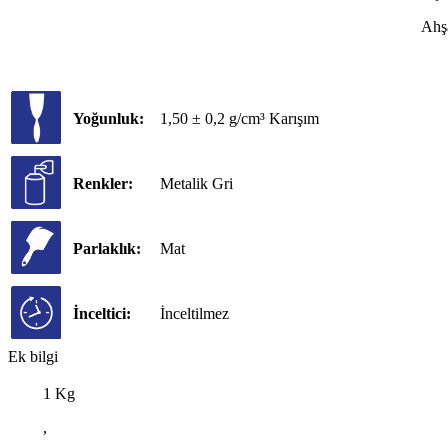
Ahşa
Yoğunluk:
1,50 ± 0,2 g/cm³ Karışım
Renkler:
Metalik Gri
Parlaklık:
Mat
İnceltici:
İnceltilmez
Ek bilgi
1 Kg
,