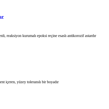
ar
enli, reaksiyon kurumalı epoksi reçine esaslı antikorozif astardır
ent içeren, yüzey toleranslı bir boyadır