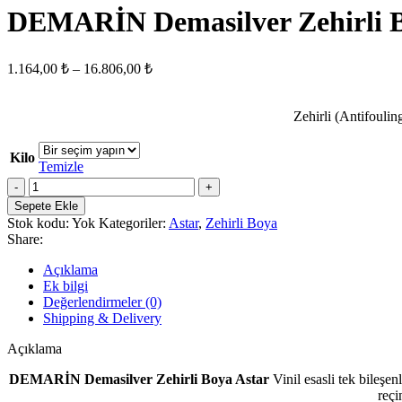
-
DEMARİN Demasilver Zehirli B
4.848,00 ₺
Fiyat
1.164,00
₺
–
16.806,00
₺
aralığı:
1.164,00 ₺
Zehirli (Antifoulin
-
16.806,00 ₺
Kilo
Temizle
DEMARİN
Demasilver
Sepete Ekle
Zehirli
Stok kodu:
Yok
Kategoriler:
Astar
,
Zehirli Boya
Boya
Share:
Astar
adet
Açıklama
Ek bilgi
Değerlendirmeler (0)
Shipping & Delivery
Açıklama
DEMARİN Demasilver Zehirli Boya Astar
Vinil esasli tek bileşen
reçi