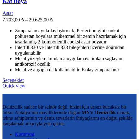
Kat Boya
ürün
sayfasından
Astar
seçilebilir
Fiyat
7.703,00
₺
–
29.625,00
₺
aralığı:
Zımparalamayı kolaylaştırmak, Perfection gibi sonkat
7.703,00 ₺
poliüretan boyalara mükemmel bir zemin hazırlamak için
-
tasarlanmış 2 komponentli epoksi astar boyadır
29.625,00 ₺
Interfill 830 ve Interfill 833 bileşenleri üzerine doğrudan
uygulanabilir
Metal yüzeylere kumlama uygulamaya imkan sağlayan
antikorozif özellik
Metal ve ahşapta da kullanılabilir. Kolay zımparalanır
Bu
Seçenekler
ürünün
Quick view
birden
fazla
varyasyonu
Denizcilik sadece bir sektör değil, bizim için uçsuz bucaksız bir
var.
tutku. Antalya’nın maviliklerinde doğan
MNV Denizcilik
olarak,
Seçenekler
tekne sahiplerinin ve deniz severlerin ihtiyaçlarını en doğru şekilde
ürün
karşılamak amacıyla yola çıktık.
sayfasından
seçilebilir
Kurumsal