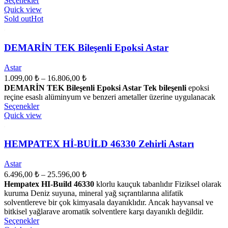
Seçenekler
ürünün
Quick view
11.635,00 ₺
birden
Sold out
Hot
fazla
varyasyonu
var.
DEMARİN TEK Bileşenli Epoksi Astar
Seçenekler
ürün
Astar
sayfasından
Fiyat
1.099,00
₺
–
16.806,00
₺
seçilebilir
aralığı:
DEMARİN TEK Bileşenli Epoksi Astar Tek bileşenli
epoksi
1.099,00 ₺
reçine esaslı alüminyum ve benzeri ametaller üzerine uygulanacak
Bu
-
Seçenekler
ürünün
Quick view
16.806,00 ₺
birden
fazla
varyasyonu
HEMPATEX Hİ-BUİLD 46330 Zehirli Astarı
var.
Seçenekler
Astar
ürün
Fiyat
6.496,00
₺
–
25.596,00
₺
sayfasından
aralığı:
Hempatex HI-Build 46330
klorlu kauçuk tabanlıdır Fiziksel olarak
seçilebilir
6.496,00 ₺
kuruma Deniz suyuna, mineral yağ sıçrantılarına alifatik
-
solventlereve bir çok kimyasala dayanıklıdır. Ancak hayvansal ve
bitkisel yağlarave aromatik solventlere karşı dayanıklı değildir.
25.596,00 ₺
Bu
Seçenekler