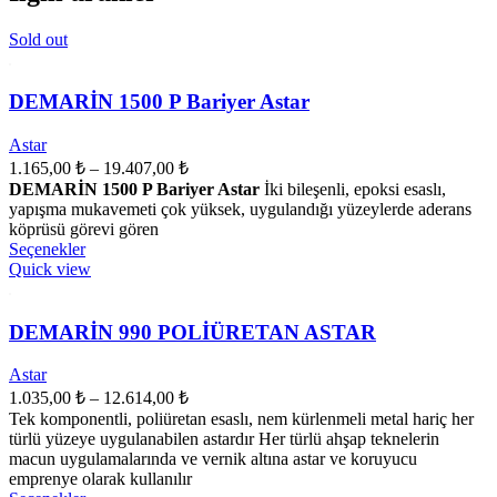
Sold out
DEMARİN 1500 P Bariyer Astar
Astar
Fiyat
1.165,00
₺
–
19.407,00
₺
aralığı:
DEMARİN 1500 P Bariyer Astar
İki bileşenli, epoksi esaslı,
1.165,00 ₺
yapışma mukavemeti çok yüksek, uygulandığı yüzeylerde aderans
-
köprüsü görevi gören
Bu
Seçenekler
19.407,00 ₺
ürünün
Quick view
birden
fazla
varyasyonu
DEMARİN 990 POLİÜRETAN ASTAR
var.
Seçenekler
Astar
ürün
Fiyat
1.035,00
₺
–
12.614,00
₺
sayfasından
aralığı:
Tek komponentli, poliüretan esaslı, nem kürlenmeli metal hariç her
seçilebilir
1.035,00 ₺
türlü yüzeye uygulanabilen astardır Her türlü ahşap teknelerin
-
macun uygulamalarında ve vernik altına astar ve koruyucu
emprenye olarak kullanılır
12.614,00 ₺