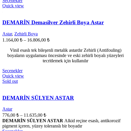
Bu
Seçenekler
ürünün
Quick view
birden
fazla
varyasyonu
DEMARİN Demasilver Zehirli Boya Astar
var.
Seçenekler
Astar
,
Zehirli Boya
ürün
Fiyat
1.164,00
₺
–
16.806,00
₺
sayfasından
aralığı:
seçilebilir
Vinil esaslı tek bileşenli metalik astardır Zehirli (Antifouling)
1.164,00 ₺
boyaların uygulaması öncesinde ve eski zehirli boyalı yüzeyleri
-
tecritlemek için kullanılır
16.806,00 ₺
Bu
Seçenekler
ürünün
Quick view
birden
Sold out
fazla
varyasyonu
var.
DEMARİN SÜLYEN ASTAR
Seçenekler
ürün
Astar
sayfasından
Fiyat
776,00
₺
–
11.635,00
₺
seçilebilir
aralığı:
DEMARİN SÜLYEN ASTAR
Alkid reçine esaslı, antikorozif
776,00 ₺
pigment içeren, yüzey toleranslı bir boyadır
Bu
-