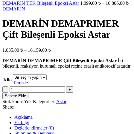
-
Fi
DEMARİN TEK Bileşenli Epoksi Astar
1.099,00
₺
–
16.806,00
₺
ara
19.407,00
DEMARİN
1.
-
DEMARİN DEMAPRIMER
16
Çift Bileşenli Epoksi Astar
Fiyat
1.035,00
₺
–
16.159,00
₺
aralığı:
DEMARİN DEMAPRIMER Çift Bileşenli Epoksi Astar
1.035,00 ₺
İki
bileşenli, reaksiyon kurumalı epoksi reçine esaslı antikorozif astardır
-
16.159,00 ₺
Kilo
Temizle
DEMARİN
DEMAPRIMER
Sepete Ekle
Çift
Stok kodu:
Yok
Kategoriler:
Astar
Bileşenli
Share:
Epoksi
Astar
Açıklama
adet
Ek bilgi
Değerlendirmeler (0)
Shipping & Delivery