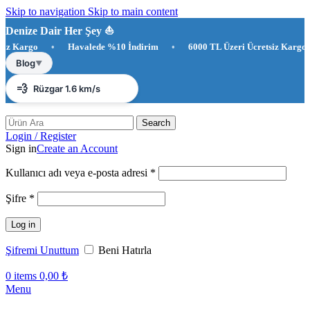
Skip to navigation
Skip to main content
Denize Dair Her Şey ⛵️
Kargo
•
Havalede %10 İndirim
•
6000 TL Üzeri Ücretsiz Kargo
☀️
Antalya 27°C
Blog
▼
💨
Rüzgar 1.6 km/s
💧
Nem %83
Search
Login / Register
Sign in
Create an Account
Gerekli
Kullanıcı adı veya e-posta adresi
*
Gerekli
Şifre
*
Log in
Şifremi Unuttum
Beni Hatırla
0
items
0,00
₺
Menu