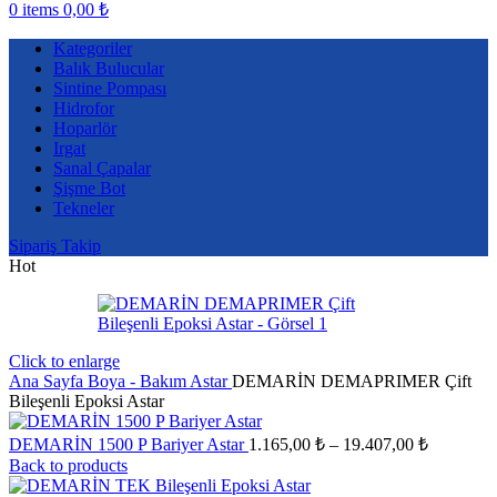
0
items
0,00
₺
Kategoriler
Balık Bulucular
Sintine Pompası
Hidrofor
Hoparlör
Irgat
Sanal Çapalar
Şişme Bot
Tekneler
Sipariş Takip
Hot
Click to enlarge
Ana Sayfa
Boya - Bakım
Astar
DEMARİN DEMAPRIMER Çift
Bileşenli Epoksi Astar
Fiyat
DEMARİN 1500 P Bariyer Astar
1.165,00
₺
–
19.407,00
₺
aralığı:
Back to products
1.165,00 