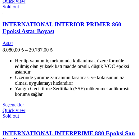
ürünün
Quick view
birden
Sold out
fazla
varyasyonu
var.
INTERNATIONAL INTERIOR PRIMER 860
Seçenekler
Epoksi Astar Boyası
ürün
sayfasından
Astar
seçilebilir
Fiyat
8.080,00
₺
–
29.787,00
₺
aralığı:
Her tip yapının iç mekanında kullanılmak üzere formüle
8.080,00 ₺
edilmiş olan yüksek katı madde oranlı, düşük VOC epoksi
-
astarıdır
29.787,00 ₺
Üzerinde yürüme zamanının kısalması ve kokusunun az
olması uygulamayı hızlandırır
Yangın Geciktirme Sertifikalı (SSF) mükemmel antikorosif
koruma sağlar
Bu
Seçenekler
ürünün
Quick view
birden
Sold out
fazla
varyasyonu
var.
INTERNATIONAL INTERPRIME 880 Epoksi Son
Seçenekler