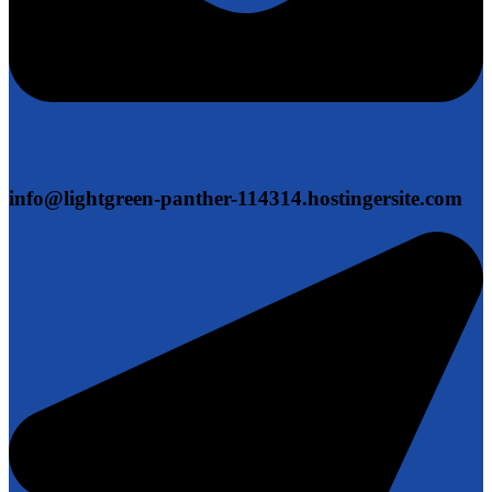
info@lightgreen-panther-114314.hostingersite.com