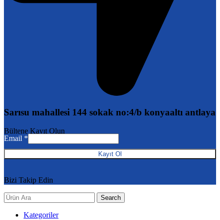
Sarısu mahallesi 144 sokak no:4/b konyaaltı antlaya
Email
Bültene Kayıt Olun
Email
*
Kayıt Ol
Bizi Takip Edin
Search
Kategoriler