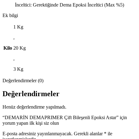
İnceltici: Gerektiğinde Dema Epoksi İnceltici (Max %5)
Ek bilgi
1 Kg
,
Kilo
20 Kg
,
3 Kg
Değerlendirmeler (0)
Değerlendirmeler
Henüz değerlendirme yapılmadı.
“DEMARİN DEMAPRIMER Çift Bileşenli Epoksi Astar” için
yorum yapan ilk kişi siz olun
E-posta adresiniz yayınlanmayacak.
Gerekli alanlar
*
ile