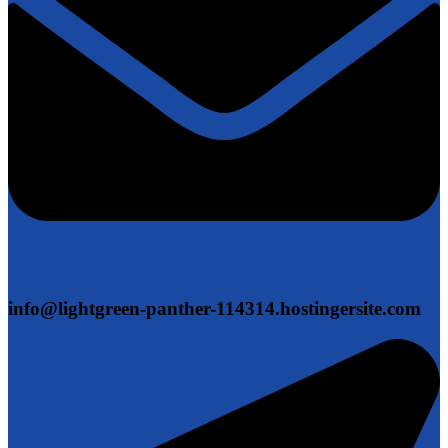
info@lightgreen-panther-114314.hostingersite.com