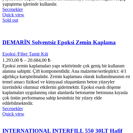
yapıştırma işlerinde kullanılır.
Bu
Seçenekler
ürünün
Quick view
birden
Sold out
fazla
varyasyonu
var.
Seçenekler
DEMARİN Solventsiz Epoksi Zemin Kaplama
ürün
sayfasından
Epoksi /Fiber Tamir Kiti
seçilebilir
Fiyat
1.293,00
₺
–
20.684,00
₺
aralığı:
Epoksi zemin kaplamaları yapı sektöründe çok geniş bir kullanım
1.293,00 ₺
alanına sahiptir. Çift komponentlidir. Ana malzeme/sertleştirici: 4/1
-
ağırlıkça karıştırılmalıdır. Zemin kaplaması olarak kullanılmasının en
temel amacı fiziksel ve kimyasal oluşumların beton yüzeyler
20.684,00 ₺
üzerindeki olumsuz etkilerini gidermektir. Epoksi esaslı döşeme
kaplamaları uygulanmış olan alanlarda betonarme betonuna kıyasla
çok üstün performansa sahip kesintisiz bir yüzey elde
edilebilmektedir.
Bu
Seçenekler
ürünün
Quick view
birden
fazla
varyasyonu
INTERNATIONAL INTERFILL 550 30LT Hafif