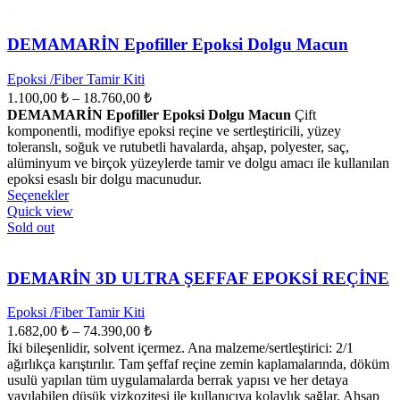
DEMAMARİN Epofiller Epoksi Dolgu Macun
Epoksi /Fiber Tamir Kiti
Fiyat
1.100,00
₺
–
18.760,00
₺
aralığı:
DEMAMARİN Epofiller Epoksi Dolgu Macun
Çift
1.100,00 ₺
komponentli, modifiye epoksi reçine ve sertleştiricili, yüzey
-
toleranslı, soğuk ve rutubetli havalarda, ahşap, polyester, saç,
alüminyum ve birçok yüzeylerde tamir ve dolgu amacı ile kullanılan
18.760,00 ₺
epoksi esaslı bir dolgu macunudur.
Bu
Seçenekler
ürünün
Quick view
birden
Sold out
fazla
varyasyonu
var.
DEMARİN 3D ULTRA ŞEFFAF EPOKSİ REÇİNE
Seçenekler
ürün
Epoksi /Fiber Tamir Kiti
sayfasından
Fiyat
1.682,00
₺
–
74.390,00
₺
seçilebilir
aralığı:
İki bileşenlidir, solvent içermez. Ana malzeme/sertleştirici: 2/1
1.682,00 ₺
ağırlıkça karıştırılır. Tam şeffaf reçine zemin kaplamalarında, döküm
-
usulü yapılan tüm uygulamalarda berrak yapısı ve her detaya
yayılabilen düşük vizkozitesi ile kullanıcıya kolaylık sağlar. Ahşap
74.390,00 ₺