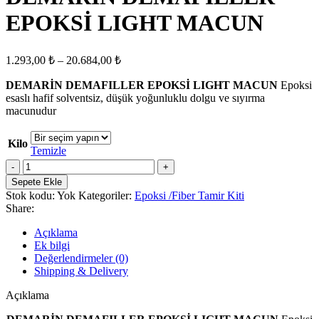
21.977,00 ₺
EPOKSİ LIGHT MACUN
Fiyat
1.293,00
₺
–
20.684,00
₺
aralığı:
DEMARİN DEMAFILLER EPOKSİ LIGHT MACUN
1.293,00 ₺
Epoksi
esaslı hafif solventsiz, düşük yoğunluklu dolgu ve sıyırma
-
macunudur
20.684,00 ₺
Kilo
Temizle
DEMARİN
DEMAFILLER
Sepete Ekle
EPOKSİ
Stok kodu:
Yok
Kategoriler:
Epoksi /Fiber Tamir Kiti
LIGHT
Share:
MACUN
adet
Açıklama
Ek bilgi
Değerlendirmeler (0)
Shipping & Delivery
Açıklama