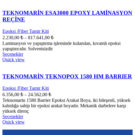
fazla
varyasyonu
var.
TEKNOMARİN ESA3000 EPOXY LAMİNASYON
Seçenekler
REÇİNE
ürün
sayfasından
Epoksi /Fiber Tamir Kiti
seçilebilir
Fiyat
2.230,00
₺
–
817.641,00
₺
aralığı:
Laminasyon ve yapıştırma işleminde kulanılan, kıvamlı epoksi
2.230,00 ₺
yapıştırıcıdır. Solventsizdir
Bu
-
Seçenekler
ürünün
Quick view
817.641,00 ₺
birden
fazla
varyasyonu
TEKNOMARİN TEKNOPOX 1580 HM BARRIER
var.
Seçenekler
Epoksi /Fiber Tamir Kiti
ürün
Fiyat
6.356,00
₺
–
24.562,00
₺
sayfasından
aralığı:
Teknomarin 1580 Barrier Epoksi Arakat Boya, iki bileşenli, yüksek
seçilebilir
6.356,00 ₺
kalınlığa sahip bir epoksi arakat boyadır. Mekanik darbelere karşı
-
yüksek direnç
Bu
Seçenekler
24.562,00 ₺
ürünün
Quick view
birden
fazla