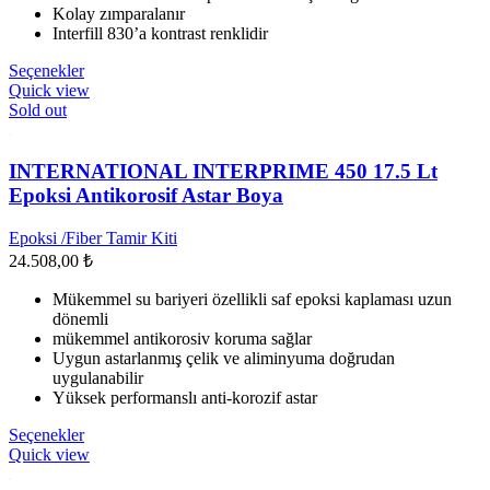
Kolay zımparalanır
Interfill 830’a kontrast renklidir
Bu
Seçenekler
ürünün
Quick view
birden
Sold out
fazla
varyasyonu
var.
INTERNATIONAL INTERPRIME 450 17.5 Lt
Seçenekler
Epoksi Antikorosif Astar Boya
ürün
sayfasından
Epoksi /Fiber Tamir Kiti
seçilebilir
24.508,00
₺
Mükemmel su bariyeri özellikli saf epoksi kaplaması uzun
dönemli
mükemmel antikorosiv koruma sağlar
Uygun astarlanmış çelik ve aliminyuma doğrudan
uygulanabilir
Yüksek performanslı anti-korozif astar
Bu
Seçenekler
ürünün
Quick view
birden