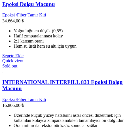
var.
Epoksi Dolgu Macunu
Seçenekler
ürün
Epoksi /Fiber Tamir Kiti
sayfasından
34.664,00
₺
seçilebilir
Yoğunluğu en düşük (0,55)
Hafif zımparalanması kolay
2:1 karışım oranı
Hem su üstü hem su altı için uygun
Sepete Ekle
Quick view
Sold out
INTERNATIONAL INTERFILL 833 Epoksi Dolgu
Macunu
Epoksi /Fiber Tamir Kiti
16.806,00
₺
Üzerinde küçük yüzey hatalarını astar öncesi düzeltmek için
kullanılan kolayca zımparalanabilen tamamlayıcı bir dolgudur
Oran arttırıcılar ekstra pürüzsüz sonuçlar sağlar