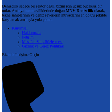
varyasyonu
Denizcilik sadece bir sektör değil, bizim için uçsuz bucaksız bir
var.
tutku. Antalya’nın maviliklerinde doğan
MNV Denizcilik
olarak,
Seçenekler
tekne sahiplerinin ve deniz severlerin ihtiyaçlarını en doğru şekilde
ürün
karşılamak amacıyla yola çıktık.
sayfasından
seçilebilir
Kurumsal
Hakkımızda
İletişim
Mesafeli Satış Sözleşmesi
Gizlilik ve Çerez Politikası
Bizimle İletişime Geçin