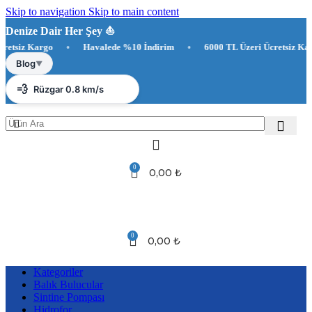
Skip to navigation
Skip to main content
Denize Dair Her Şey ⛵️
siz Kargo
•
Havalede %10 İndirim
•
6000 TL Üzeri Ücretsiz Kargo
☀️
Antalya 29°C
Blog
▼
💨
Rüzgar 0.8 km/s
💧
Nem %83
0
0,00
₺
0
0,00
₺
Kategoriler
Balık Bulucular
Sintine Pompası
Hidrofor