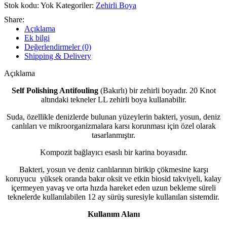
Zehir
Stok kodu:
Yok
Kategoriler:
Zehirli Boya
Boya
adet
Share:
Açıklama
Ek bilgi
Değerlendirmeler (0)
Shipping & Delivery
Açıklama
Self Polishing Antifouling
(Bakırlı) bir zehirli boyadır. 20 Knot
altındaki tekneler LL zehirli boya kullanabilir.
Suda, özellikle denizlerde bulunan yüzeylerin bakteri, yosun, deniz
canlıları ve mikroorganizmalara karsı korunması için özel olarak
tasarlanmıştır.
Kompozit bağlayıcı esaslı bir karina boyasıdır.
Bakteri, yosun ve deniz canlılarının birikip çökmesine karşı
koruyucu yüksek oranda bakır oksit ve etkin biosid takviyeli, kalay
içermeyen yavaş ve orta hızda hareket eden uzun bekleme süreli
teknelerde kullanılabilen 12 ay sürüş suresiyle kullanılan sistemdir.
Kullanım Alanı