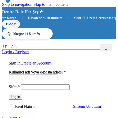
0
0
Skip to navigation
Skip to main content
Denize Dair Her Şey ⛵️
 Kargo
•
Havalede %10 İndirim
•
6000 TL Üzeri Ücretsiz Kargo
☀️
Antalya 30°C
Blog
▼
💨
Rüzgar 11.5 km/s
💧
Nem %83
Login / Register
Sign in
Create an Account
Gerekli
Kullanıcı adı veya e-posta adresi
*
Gerekli
Şifre
*
Log in
Şifremi Unuttum
Beni Hatırla