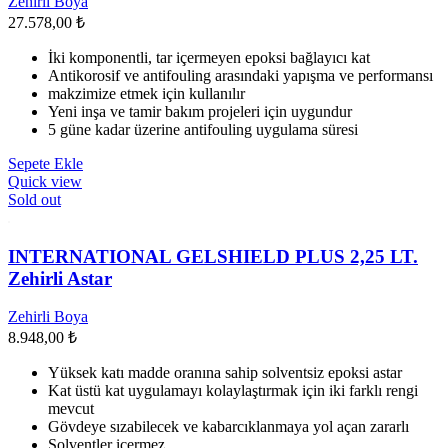
Zehirli Boya
sayfasından
27.578,00
₺
seçilebilir
İki komponentli, tar içermeyen epoksi bağlayıcı kat
Antikorosif ve antifouling arasındaki yapışma ve performansı
makzimize etmek için kullanılır
Yeni inşa ve tamir bakım projeleri için uygundur
5 güne kadar üzerine antifouling uygulama süresi
Sepete Ekle
Quick view
Sold out
INTERNATIONAL GELSHIELD PLUS 2,25 LT.
Zehirli Astar
Zehirli Boya
8.948,00
₺
Yüksek katı madde oranına sahip solventsiz epoksi astar
Kat üstü kat uygulamayı kolaylaştırmak için iki farklı rengi
mevcut
Gövdeye sızabilecek ve kabarcıklanmaya yol açan zararlı
Solventler içermez