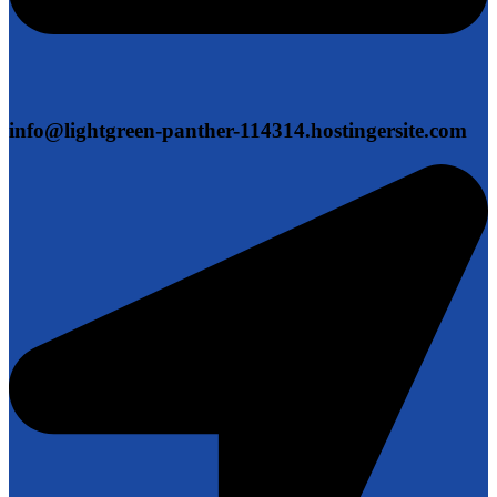
info@lightgreen-panther-114314.hostingersite.com