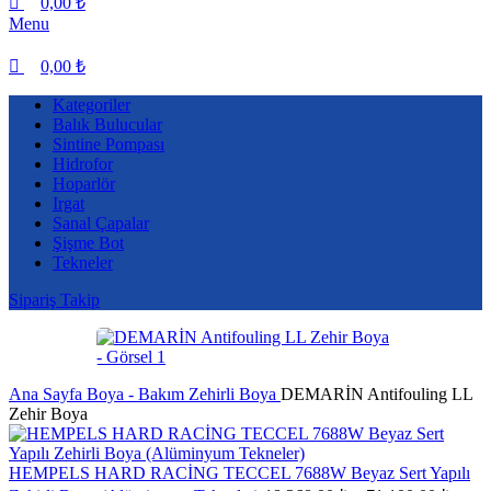
0,00
₺
Menu
0,00
₺
Kategoriler
Balık Bulucular
Sintine Pompası
Hidrofor
Hoparlör
Irgat
Sanal Çapalar
Şişme Bot
Tekneler
Sipariş Takip
Ana Sayfa
Boya - Bakım
Zehirli Boya
DEMARİN Antifouling LL
Zehir Boya
HEMPELS HARD RACİNG TECCEL 7688W Beyaz Sert Yapılı