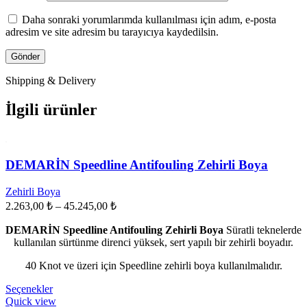
Daha sonraki yorumlarımda kullanılması için adım, e-posta
adresim ve site adresim bu tarayıcıya kaydedilsin.
Shipping & Delivery
İlgili ürünler
DEMARİN Speedline Antifouling Zehirli Boya
Zehirli Boya
Fiyat
2.263,00
₺
–
45.245,00
₺
aralığı:
DEMARİN Speedline Antifouling Zehirli Boya
2.263,00 ₺
Süratli teknelerde
kullanılan sürtünme direnci yüksek, sert yapılı bir zehirli boyadır.
-
45.245,00 ₺
40 Knot ve üzeri için Speedline zehirli boya kullanılmalıdır.
Bu
Seçenekler
ürünün
Quick view