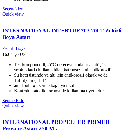
Bu
Seçenekler
ürünün
Quick view
birden
fazla
varyasyonu
INTERNATIONAL INTERTUF 203 20LT Zehirli
var.
Boya Astarı
Seçenekler
ürün
Zehirli Boya
sayfasından
16.041,00
₺
seçilebilir
Tek komponentli, -5°C dereceye kadar olan düşük
sıcaklıklarda kullanılabilen katransız vinil antikorozif
Su hattı üstünde ve altı için antikorozif olarak ve de
Tributyltin (TBT)
anti-fouling üzerine bağlayıcı kat
Kontrolu katodik koruma ile kullanıma uygundur
Sepete Ekle
Quick view
INTERNATIONAL PROPELLER PRIMER
Pervane Astarı 250 Ml.