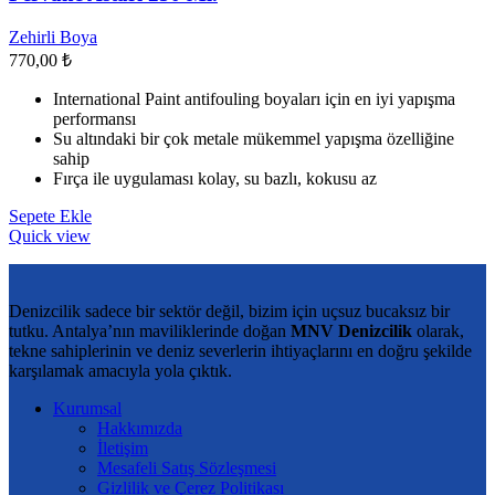
Zehirli Boya
770,00
₺
International Paint antifouling boyaları için en iyi yapışma
performansı
Su altındaki bir çok metale mükemmel yapışma özelliğine
sahip
Fırça ile uygulaması kolay, su bazlı, kokusu az
Sepete Ekle
Quick view
Denizcilik sadece bir sektör değil, bizim için uçsuz bucaksız bir
tutku. Antalya’nın maviliklerinde doğan
MNV Denizcilik
olarak,
tekne sahiplerinin ve deniz severlerin ihtiyaçlarını en doğru şekilde
karşılamak amacıyla yola çıktık.
Kurumsal
Hakkımızda
İletişim
Mesafeli Satış Sözleşmesi
Gizlilik ve Çerez Politikası