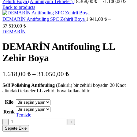
Fiyat
Zehirli Boya (Alüminyum Tekneler)
18.368,00
₺
–
71.100,00
₺
aralığı
Back to products
18.36
-
DEMARİN Antifouling SPC Zehirli Boya
1.941,00
₺
–
71.10
Fiyat
37.519,00
₺
aralığı:
DEMARİN
1.941,00 ₺
-
DEMARİN Antifouling LL
37.519,00 ₺
Zehir Boya
Fiyat
1.618,00
₺
–
31.050,00
₺
aralığı:
Self Polishing Antifouling
(Bakırlı) bir zehirli boyadır. 20 Knot
1.618,00 ₺
altındaki tekneler LL zehirli boya kullanabilir.
-
Kilo
31.050,00 ₺
Renk
Temizle
DEMARİN
Antifouling
Sepete Ekle
LL