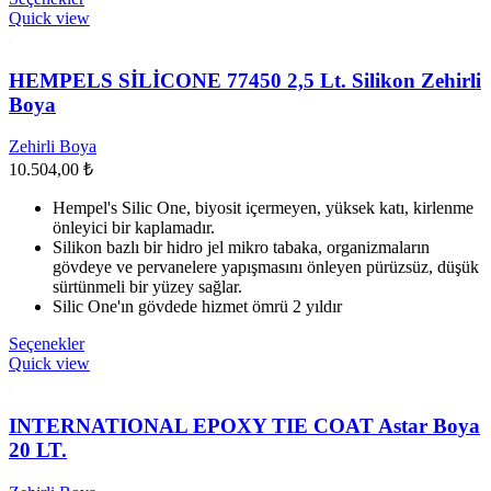
46.538,00 ₺
ürünün
Quick view
birden
fazla
varyasyonu
HEMPELS SİLİCONE 77450 2,5 Lt. Silikon Zehirli
var.
Boya
Seçenekler
ürün
Zehirli Boya
sayfasından
10.504,00
₺
seçilebilir
Hempel's Silic One, biyosit içermeyen, yüksek katı, kirlenme
önleyici bir kaplamadır.
Silikon bazlı bir hidro jel mikro tabaka, organizmaların
gövdeye ve pervanelere yapışmasını önleyen pürüzsüz, düşük
sürtünmeli bir yüzey sağlar.
Silic One'ın gövdede hizmet ömrü 2 yıldır
Bu
Seçenekler
ürünün
Quick view
birden
fazla
varyasyonu
INTERNATIONAL EPOXY TIE COAT Astar Boya
var.
20 LT.
Seçenekler
ürün