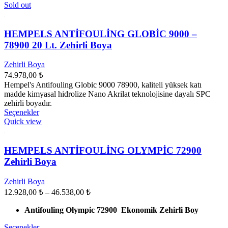
birden
Sold out
fazla
varyasyonu
var.
HEMPELS ANTİFOULİNG GLOBİC 9000 –
Seçenekler
78900 20 Lt. Zehirli Boya
ürün
sayfasından
Zehirli Boya
seçilebilir
74.978,00
₺
Hempel's Antifouling Globic 9000 78900, kaliteli yüksek katı
madde kimyasal hidrolize Nano Akrilat teknolojisine dayalı SPC
zehirli boyadır.
Bu
Seçenekler
ürünün
Quick view
birden
fazla
varyasyonu
HEMPELS ANTİFOULİNG OLYMPİC 72900
var.
Zehirli Boya
Seçenekler
ürün
Zehirli Boya
sayfasından
Fiyat
12.928,00
₺
–
46.538,00
₺
seçilebilir
aralığı:
Antifouling Olympic 72900 Ekonomik Zehirli Boy
12.928,00 ₺
-
Bu
Seçenekler