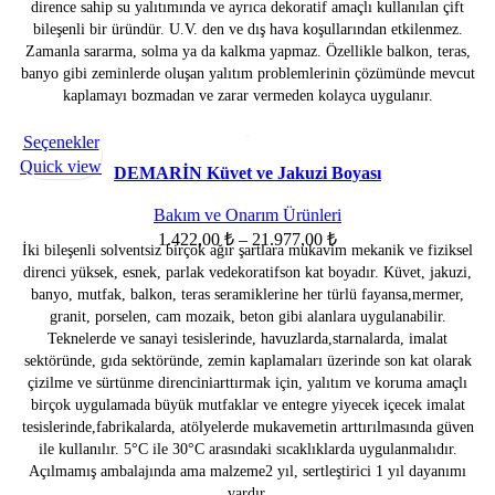
sayfasından
5.518.857,00 ₺
dirence sahip su yalıtımında ve ayrıca dekoratif amaçlı kullanılan çift
seçilebilir
bileşenli bir üründür. U.V. den ve dış hava koşullarından etkilenmez.
Zamanla sararma, solma ya da kalkma yapmaz. Özellikle balkon, teras,
banyo gibi zeminlerde oluşan yalıtım problemlerinin çözümünde mevcut
kaplamayı bozmadan ve zarar vermeden kolayca uygulanır.
Bu
Seçenekler
SOLD OU
T
ürünün
Quick view
DEMARİN Küvet ve Jakuzi Boyası
birden
fazla
Bakım ve Onarım Ürünleri
varyasyonu
Fiyat
1.422,00
₺
–
21.977,00
₺
İki bileşenli solventsiz birçok ağır şartlara mukavim mekanik ve fiziksel
var.
aralığı:
direnci yüksek, esnek, parlak vedekoratifson kat boyadır. Küvet, jakuzi,
Seçenekler
1.422,00 ₺
banyo, mutfak, balkon, teras seramiklerine her türlü fayansa,mermer,
ürün
-
granit, porselen, cam mozaik, beton gibi alanlara uygulanabilir.
sayfasından
21.977,00 ₺
Teknelerde ve sanayi tesislerinde, havuzlarda,starnalarda, imalat
seçilebilir
sektöründe, gıda sektöründe, zemin kaplamaları üzerinde son kat olarak
çizilme ve sürtünme direnciniarttırmak için, yalıtım ve koruma amaçlı
birçok uygulamada büyük mutfaklar ve entegre yiyecek içecek imalat
tesislerinde,fabrikalarda, atölyelerde mukavemetin arttırılmasında güven
ile kullanılır. 5°C ile 30°C arasındaki sıcaklıklarda uygulanmalıdır.
Açılmamış ambalajında ama malzeme2 yıl, sertleştirici 1 yıl dayanımı
vardır.