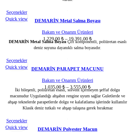
Bu
Seçenekler
ürünün
Quick view
DEMARİN Metal Salma Boyası
birden
fazla
Bakım ve Onarım Ürünleri
varyasyonu
Fiyat
1.229,00
₺
–
19.391,00
₺
DEMARİN Metal Salma Boyası
Çift komponentli, poliüretan esaslı
var.
aralığı:
deniz suyuna dayanıklı salma boyasıdır.
Seçenekler
1.229,00 ₺
ürün
-
Bu
Seçenekler
sayfasından
19.391,00 ₺
ürünün
Quick view
DEMARİN PARAPET MACUNU
seçilebilir
birden
fazla
Bakım ve Onarım Ürünleri
varyasyonu
Fiyat
1.035,00
₺
–
3.555,00
₺
İki bileşenli, poliüretan esaslı, solvent içermeyen şeffaf dolgu
var.
aralığı:
macunudur Uygulandığı ahşabın rengine uyum sağlar Guletlerde ve
Seçenekler
1.035,00 ₺
ahşap teknelerde parapetlerde dolgu ve kalafatlama işlerinde kullanılır
ürün
-
Klasik deniz tutkalı ve ahşap talaşına gerek bırakmaz
sayfasından
3.555,00 ₺
seçilebilir
Bu
Seçenekler
SOLD OU
T
ürünün
Quick view
DEMARİN Polyester Macun
birden