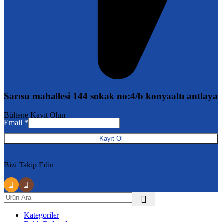
Sarısu mahallesi 144 sokak no:4/b konyaaltı antlaya
Email
Bültene Kayıt Olun
Email
*
Kayıt Ol
Bizi Takip Edin
Kategoriler