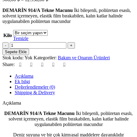
aralığı:
DEMARİN 914/A Tekne Macunu
906,00 ₺
İki bileşenli, poliüretan esaslı,
solvent içermeyen, elastik film bırakabilen, kalın katlar halinde
-
uygulanabilen poliüretan macundur
12.938,00 ₺
Kilo
Temizle
DEMARİN
914/A
Sepete Ekle
Tekne
Stok kodu:
Yok
Kategoriler:
Bakım ve Onarım Ürünleri
Macunu
Share:
adet
Açıklama
Ek bilgi
Değerlendirmeler (0)
Shipping & Delivery
Açıklama
DEMARİN 914/A Tekne Macunu
İki bileşenli, poliüretan esaslı,
solvent içermeyen, elastik film bırakabilen, kalın katlar halinde
uygulanabilen poliüretan macundur
Deniz suyuna ve bir çok kimyasal maddelere dayanıklıdır