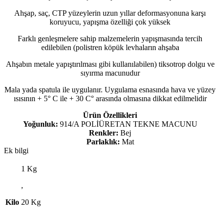
Ahşap, saç, CTP yüzeylerin uzun yıllar deformasyonuna karşı
koruyucu, yapışma özelliği çok yüksek
Farklı genleşmelere sahip malzemelerin yapışmasında tercih
edilebilen (polistren köpük levhaların ahşaba
Ahşabın metale yapıştırılması gibi kullanılabilen) tiksotrop dolgu ve
sıyırma macunudur
Mala yada spatula ile uygulanır. Uygulama esnasında hava ve yüzey
ısısının + 5° C ile + 30 C° arasında olmasına dikkat edilmelidir
Ürün Özellikleri
Yoğunluk:
914/A POLİÜRETAN TEKNE MACUNU
Renkler:
Bej
Parlaklık:
Mat
Ek bilgi
1 Kg
,
Kilo
20 Kg
,