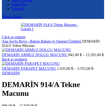
Sanal Çapalar
Şişme Bot
Tekneler
Sipariş Takip
Click to enlarge
Ana Sayfa
Boya - Bakım
Bakım ve Onarım Ürünleri
DEMARİN
914/A Tekne Macunu
F
DEMARİN ARMUZ DOLGU MACUNU
841,00
₺
–
12.291,00
₺
a
Back to products
8
Fiyat
-
DEMARİN PARAPET MACUNU
1.035,00
₺
–
3.555,00
₺
aralığı:
1
DEMARİN
1.035,0
-
DEMARİN 914/A Tekne
3.555,0
Macunu
Fiyat
906,00
₺
–
12.938,00
₺