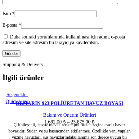
İsim
*
E-posta
*
Daha sonraki yorumlarımda kullanılması için adım, e-posta
adresim ve site adresim bu tarayıcıya kaydedilsin.
Shipping & Delivery
İlgili ürünler
Bu
Seçenekler
SOLD OU
T
ürünün
Quick view
DEMARİN 923 POLİÜRETAN HAVUZ BOYASI
birden
fazla
Bakım ve Onarım Ürünleri
varyasyonu
Fiyat
1.682,00
₺
–
25.875,00
₺
Çiftbileşenli, havuz mavisi renkte poliüretan reçine esaslı havuz
var.
aralığı:
boyasıdır. Sudan ve su basıncından etkilenmez. Özellikle yeni yapılan
Seçenekler
1.682,00 ₺
yüzme havuzları, süs havuzlarındakullanıma son derece uygun bir