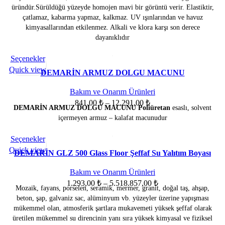
ürün
-
üründür.Sürüldüğü yüzeyde homojen mavi bir görüntü verir. Elastiktir,
sayfasından
25.875,00 ₺
çatlamaz, kabarma yapmaz, kalkmaz. UV ışınlarından ve havuz
seçilebilir
kimyasallarından etkilenmez. Alkali ve klora karşı son derece
dayanıklıdır
Bu
Seçenekler
ürünün
Quick view
DEMARİN ARMUZ DOLGU MACUNU
birden
fazla
Bakım ve Onarım Ürünleri
varyasyonu
Fiyat
841,00
₺
–
12.291,00
₺
DEMARİN ARMUZ DOLGU MACUNU Poliüretan
esaslı, solvent
var.
aralığı:
içermeyen armuz – kalafat macunudur
Seçenekler
841,00 ₺
ürün
-
Bu
Seçenekler
SOLD OU
sayfasından
12.291,00 ₺
T
ürünün
Quick view
DEMARİN GLZ 500 Glass Floor Şeffaf Su Yalıtım Boyası
seçilebilir
birden
fazla
Bakım ve Onarım Ürünleri
varyasyonu
Fiyat
1.293,00
₺
–
5.518.857,00
₺
Mozaik, fayans, porselen, seramik, mermer, granit, doğal taş, ahşap,
var.
aralığı:
beton, şap, galvaniz sac, alüminyum vb. yüzeyler üzerine yapışması
Seçenekler
1.293,00 ₺
mükemmel olan, atmosferik şartlara mukavemeti yüksek şeffaf olarak
ürün
-
üretilen mükemmel su direncinin yanı sıra yüksek kimyasal ve fiziksel