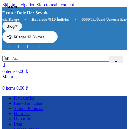
Skip to navigation
Skip to main content
SOLD OU
T
Denize Dair Her Şey ⛵️
z Kargo
•
Havalede %10 İndirim
•
6000 TL Üzeri Ücretsiz Kargo
☀️
Antalya 30°C
Blog
▼
💨
Rüzgar 13.3 km/s
💧
Nem %84
0
items
0,00
₺
Menu
0
items
0,00
₺
Kategoriler
Balık Bulucular
Sintine Pompası
Hidrofor
Hoparlör
Irgat