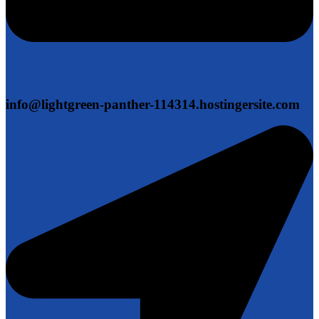
info@lightgreen-panther-114314.hostingersite.com