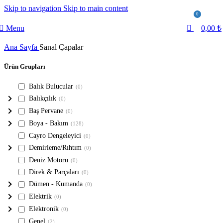
Skip to navigation
Skip to main content
0
Menu
0,00
₺
Ana Sayfa
Sanal Çapalar
Ürün Grupları
Balık Bulucular
(0)
Balıkçılık
(0)
Baş Pervane
(0)
Boya - Bakım
(128)
Cayro Dengeleyici
(0)
Demirleme/Rıhtım
(0)
Deniz Motoru
(0)
Direk & Parçaları
(0)
Dümen - Kumanda
(0)
Elektrik
(0)
Elektronik
(0)
Genel
(2)