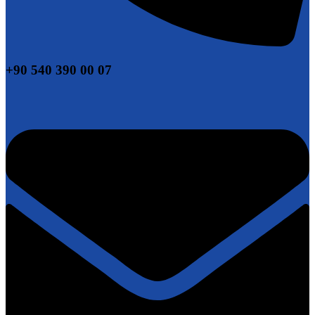
Yakıt Sistemi
(0)
Yelken
(0)
+90 540 390 00 07