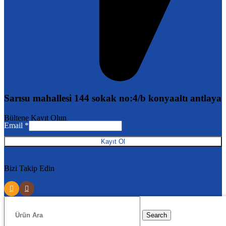
Sarısu mahallesi 144 sokak no:4/b konyaaltı antlaya
Email
Bültene Kayıt Olun
Email
*
Kayıt Ol
Bizi Takip Edin
Search