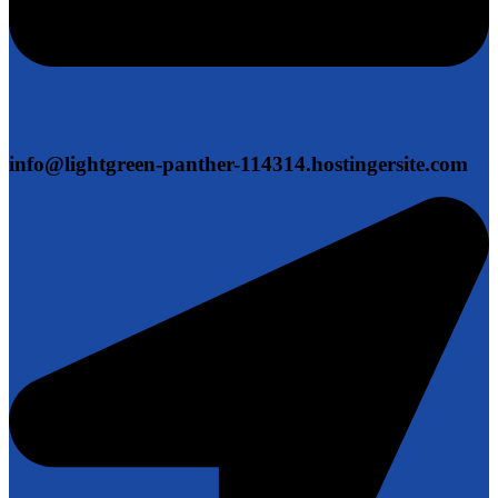
info@lightgreen-panther-114314.hostingersite.com