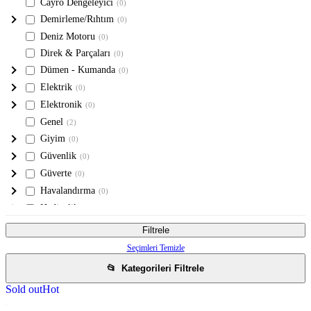
Cayro Dengeleyici
(0)
Demirleme/Rıhtım
(0)
Deniz Motoru
(0)
Direk & Parçaları
(0)
Dümen - Kumanda
(0)
Elektrik
(0)
Elektronik
(0)
Genel
(2)
Giyim
(0)
Güvenlik
(0)
Güverte
(0)
Havalandırma
(0)
Hediyelik
(0)
Hidrofor
(0)
Filtrele
Hobi
(0)
Seçimleri Temizle
Hoparlör
(0)
📂
Kategorileri Filtrele
İKİNCİ EL ÜRÜNLER
(0)
Sold out
Hot
İp & İskota & Donanım İpleri
(0)
Irgat
(0)