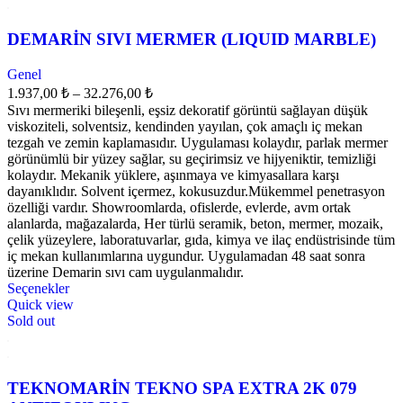
Jeneratör
(0)
DEMARİN SIVI MERMER (LIQUID MARBLE)
Kabin
(0)
Kitap
(0)
Genel
Koruma Kılıfları
(0)
Fiyat
1.937,00
₺
–
32.276,00
₺
aralığı:
LALİZAS
Sıvı mermeriki bileşenli, eşsiz dekoratif görüntü sağlayan düşük
(0)
1.937,00 ₺
viskoziteli, solventsiz, kendinden yayılan, çok amaçlı iç mekan
Minn Kota Motor
(0)
-
tezgah ve zemin kaplamasıdır. Uygulaması kolaydır, parlak mermer
Motor Aksamı
(0)
görünümlü bir yüzey sağlar, su geçirimsiz ve hijyeniktir, temizliği
32.276,00 ₺
Navigasyon
kolaydır. Mekanik yüklere, aşınmaya ve kimyasallara karşı
(0)
dayanıklıdır. Solvent içermez, kokusuzdur.Mükemmel penetrasyon
Panel
(0)
özelliği vardır. Showroomlarda, ofislerde, evlerde, avm ortak
Pis Su
(0)
alanlarda, mağazalarda, Her türlü seramik, beton, mermer, mozaik,
çelik yüzeylere, laboratuvarlar, gıda, kimya ve ilaç endüstrisinde tüm
Römork
(0)
iç mekan kullanımlarına uygundur. Uygulamadan 48 saat sonra
Salma & Dümen Parçaları
(0)
üzerine Demarin sıvı cam uygulanmalıdır.
Sanal Çapalar
(0)
Bu
Seçenekler
ürünün
Quick view
Sintine
(0)
birden
Sold out
Sintine Pompası
(0)
fazla
Şişme Bot
varyasyonu
(0)
var.
Su Sporu
(0)
Seçenekler
TEKNOMARİN TEKNO SPA EXTRA 2K 079
Su Yapıcı
(0)
ürün