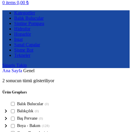
0
items
0,00
₺
Kategoriler
Balık Bulucular
Sintine Pompası
Hidrofor
Hoparlör
Irgat
Sanal Çapalar
Şişme Bot
Tekneler
Sipariş Takip
Ana Sayfa
Genel
2 sonucun tümü gösteriliyor
Ürün Grupları
Balık Bulucular
(0)
Balıkçılık
(0)
Baş Pervane
(0)
Boya - Bakım
(128)