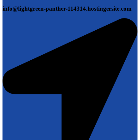
info@lightgreen-panther-114314.hostingersite.com