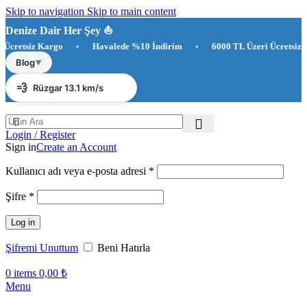
Skip to navigation
Skip to main content
Denize Dair Her Şey ⛵️
cretsiz Kargo
•
Havalede %10 İndirim
•
6000 TL Üzeri Ücretsiz K
☀️
Antalya 31°C
Blog
▼
💨
Rüzgar 13.1 km/s
💧
Nem %78
Login / Register
Sign in
Create an Account
Gerekli
Kullanıcı adı veya e-posta adresi
*
Gerekli
Şifre
*
Log in
Şifremi Unuttum
Beni Hatırla
0
items
0,00
₺
Menu