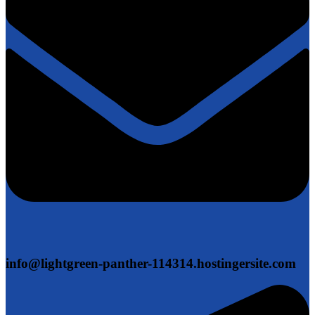
info@lightgreen-panther-114314.hostingersite.com