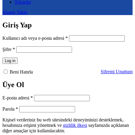
Tekneler
Sipariş Takip
Giriş Yap
Gerekli
Kullanıcı adı veya e-posta adresi
*
Gerekli
Şifre
*
Log in
Şifremi Unuttum
Beni Hatırla
Üye Ol
Gerekli
E-posta adresi
*
Gerekli
Parola
*
Kişisel verileriniz bu web sitesindeki deneyiminizi desteklemek,
hesabınıza erişimi yönetmek ve
gizlilik ilkesi
sayfamızda açıklanan
diğer amaçlar için kullanılacaktır.