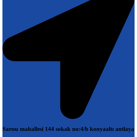
Sarısu mahallesi 144 sokak no:4/b konyaaltı antlaya