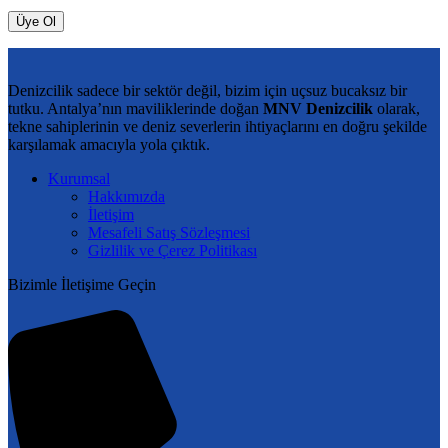
Üye Ol
Denizcilik sadece bir sektör değil, bizim için uçsuz bucaksız bir
tutku. Antalya’nın maviliklerinde doğan
MNV Denizcilik
olarak,
tekne sahiplerinin ve deniz severlerin ihtiyaçlarını en doğru şekilde
karşılamak amacıyla yola çıktık.
Kurumsal
Hakkımızda
İletişim
Mesafeli Satış Sözleşmesi
Gizlilik ve Çerez Politikası
Bizimle İletişime Geçin