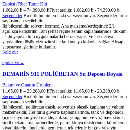
Epoksi /Fiber Tamir Kiti
1.682,00
₺
–
74.390,00
₺
Fiyat aralığı: 1.682,00 ₺ - 74.390,00 ₺
Seçenekler
Bu ürünün birden fazla varyasyonu var. Seçenekler ürün
sayfasından seçilebilir
İki bileşenlidir, solvent içermez. Ana malzeme/sertleştirici: 2/1
ağırlıkça karıştırılır. Tam şeffaf reçine zemin kaplamalarında, döküm
usulü yapılan tüm uygulamalarda berrak yapısı ve her detaya
yayılabilen düşük vizkozitesi ile kullanıcıya kolaylık sağlar. Ahşap
yapıştırma işlerinde kullanılır.
Sold out
Quick view
DEMARİN 911 POLİÜRETAN Su Deposu Boyası
Bakım ve Onarım Ürünleri
1.165,00
₺
–
23.288,00
₺
Fiyat aralığı: 1.165,00 ₺ - 23.288,00 ₺
Seçenekler
Bu ürünün birden fazla varyasyonu var. Seçenekler ürün
sayfasından seçilebilir
İki bileşenli, poliüretan esaslı, solventsiz plastik kaplama ve yalıtım
malzemesidir. Her türlü güverte kaplamalarında, tank ve depolarda
(içme suyu kimyasal madde, atık su, şarap, bira ve vb.) havuzlarda,
steril mekanlarda, rafinerilerde, petrol kimya tesislerinde, köprülerde,
viyadüklerde, tünellerde gemilerde, teknelerde bir çok yüzeyin