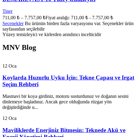
Tiner
711,00
₺
–
7.757,00
₺
Fiyat aralığı: 711,00 ₺ - 7.757,00 ₺
Seçenekler
Bu ürünün birden fazla varyasyonu var. Seçenekler ürün
sayfasından seçilebilir
Yüzey temizleyici ve kirlerden arındırıcı incelticidir
MNV Blog
12
Oca
Koylarda Huzurlu Uyku İçin: Tekne Çapası ve Irgat
Seçim Rehberi
Masmavi bir koya girdiniz, motoru susturdunuz ve doğanın sesini
dinlemeye başladınız. Ancak gece olduğunda rüzgar yön
değiştirdiğinde u...
12
Oca
Maviliklerde Enerjiniz Bitmesin: Teknede Akü ve
Enerji Yönetimi Rehberi