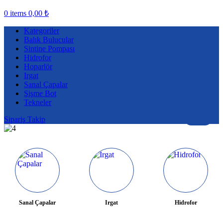
0
items
0,00
₺
Kategoriler
Balık Bulucular
Sintine Pompası
Hidrofor
Hoparlör
Irgat
Sanal Çapalar
Şişme Bot
Tekneler
Sipariş Takip
2
/
4
Sanal Çapalar
Irgat
Hidrofor