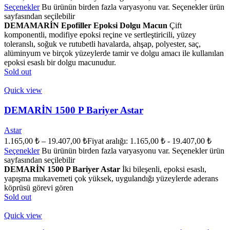
Seçenekler
Bu ürünün birden fazla varyasyonu var. Seçenekler ürün
sayfasından seçilebilir
DEMAMARİN Epofiller Epoksi Dolgu Macun
Çift
komponentli, modifiye epoksi reçine ve sertleştiricili, yüzey
toleranslı, soğuk ve rutubetli havalarda, ahşap, polyester, saç,
alüminyum ve birçok yüzeylerde tamir ve dolgu amacı ile kullanılan
epoksi esaslı bir dolgu macunudur.
Sold out
Quick view
DEMARİN 1500 P Bariyer Astar
Astar
1.165,00
₺
–
19.407,00
₺
Fiyat aralığı: 1.165,00 ₺ - 19.407,00 ₺
Seçenekler
Bu ürünün birden fazla varyasyonu var. Seçenekler ürün
sayfasından seçilebilir
DEMARİN 1500 P Bariyer Astar
İki bileşenli, epoksi esaslı,
yapışma mukavemeti çok yüksek, uygulandığı yüzeylerde aderans
köprüsü görevi gören
Sold out
Quick view