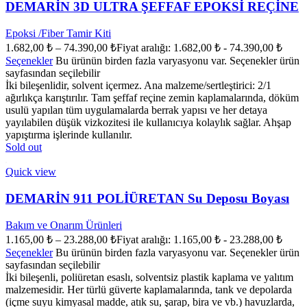
DEMARİN 3D ULTRA ŞEFFAF EPOKSİ REÇİNE
Epoksi /Fiber Tamir Kiti
1.682,00
₺
–
74.390,00
₺
Fiyat aralığı: 1.682,00 ₺ - 74.390,00 ₺
Seçenekler
Bu ürünün birden fazla varyasyonu var. Seçenekler ürün
sayfasından seçilebilir
İki bileşenlidir, solvent içermez. Ana malzeme/sertleştirici: 2/1
ağırlıkça karıştırılır. Tam şeffaf reçine zemin kaplamalarında, döküm
usulü yapılan tüm uygulamalarda berrak yapısı ve her detaya
yayılabilen düşük vizkozitesi ile kullanıcıya kolaylık sağlar. Ahşap
yapıştırma işlerinde kullanılır.
Sold out
Quick view
DEMARİN 911 POLİÜRETAN Su Deposu Boyası
Bakım ve Onarım Ürünleri
1.165,00
₺
–
23.288,00
₺
Fiyat aralığı: 1.165,00 ₺ - 23.288,00 ₺
Seçenekler
Bu ürünün birden fazla varyasyonu var. Seçenekler ürün
sayfasından seçilebilir
İki bileşenli, poliüretan esaslı, solventsiz plastik kaplama ve yalıtım
malzemesidir. Her türlü güverte kaplamalarında, tank ve depolarda
(içme suyu kimyasal madde, atık su, şarap, bira ve vb.) havuzlarda,