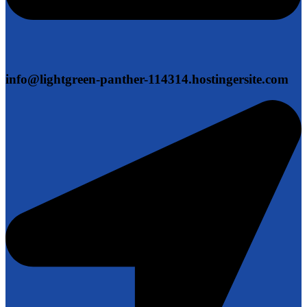
info@lightgreen-panther-114314.hostingersite.com