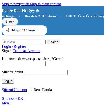
Skip to navigation
Skip to main content
Denize Dair Her Şey ⛵️
rgo
•
Havalede %10 İndirim
•
6000 TL Üzeri Ücretsiz Kargo
☀️
Antalya 31°C
Blog
▼
💨
Rüzgar 13.1 km/s
💧
Nem %78
Search
Login / Register
Sign in
Create an Account
Kullanıcı adı veya e-posta adresi
*
Gerekli
Şifre
*
Gerekli
Log in
Şifremi Unuttum
Beni Hatırla
0
items
0,00
₺
Menu