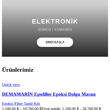
ELEKTRONİK
DÜMEN / KUMANDA
ŞİMDİ BAŞLA
Ürünlerimiz
Quick view
DEMAMARİN Epofiller Epoksi Dolgu Macun
Epoksi /Fiber Tamir Kiti
1.100,00
₺
–
18.760,00
₺
Fiyat aralığı: 1.100,00 ₺ - 18.760,00 ₺