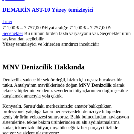
DEMARİN AST-10 Yüzey temizleyici
Tiner
711,00
₺
–
7.757,00
₺
Fiyat aralığı: 711,00 ₺ - 7.757,00 ₺
Seçenekler
Bu ürünün birden fazla varyasyonu var. Seçenekler ürün
sayfasından seçilebilir
Yüzey temizleyici ve kirlerden arındırıcı incelticidir
MNV Denizcilik Hakkında
Denizcilik sadece bir sektör değil, bizim için uçsuz bucaksız bir
tutku. Antalya’nın maviliklerinde doğan
MNV Denizcilik
olarak,
tekne sahiplerinin ve deniz severlerin ihtiyaçlarını en doğru şekilde
karşılamak amacıyla yola çıktık.
Konyaaltı, Sarısu’daki merkezimizde; amatör balıkçılıktan
profesyonel yatçılığa kadar her seviyedeki denizciye hitap eden
geniş bir ürün yelpazesi sunuyoruz. Balık buluculardan navigasyon
sistemlerine, tekne bakım ürünlerinden su altı aydınlatmalarına
kadar, teknenizde ihtiyaç duyabileceğiniz her parçayı titizlikle
seçiyor ve sizlere ulaştırıyoruz.