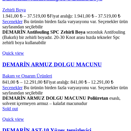
Zehirli Boya
1.941,00
₺
–
37.519,00
₺
Fiyat aralığı: 1.941,00 ₺ - 37.519,00 ₺
Seçenekler
Bu ürünün birden fazla varyasyonu var. Seçenekler ürün
sayfasından seçilebilir
DEMARİN Antifouling SPC Zehirli Boya
sezonluk Antifouling
(Bakırlı) bir zehirli boyadır. 20-30 Knot arası hızda tekneler Spc
zehirli boya kullanabilir
Quick view
DEMARİN ARMUZ DOLGU MACUNU
Bakım ve Onarım Ürünleri
841,00
₺
–
12.291,00
₺
Fiyat aralığı: 841,00 ₺ - 12.291,00 ₺
Seçenekler
Bu ürünün birden fazla varyasyonu var. Seçenekler ürün
sayfasından seçilebilir
DEMARİN ARMUZ DOLGU MACUNU Poliüretan
esaslı,
solvent içermeyen armuz – kalafat macunudur
Sold out
Quick view
DEMARİN AST-10 Yüzey temizleyici