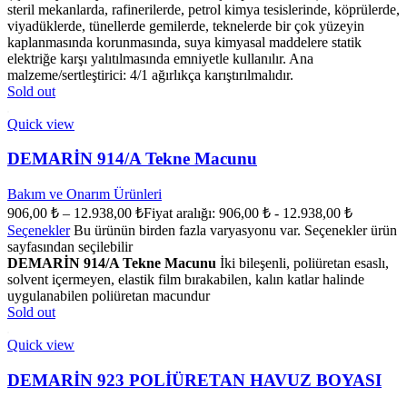
steril mekanlarda, rafinerilerde, petrol kimya tesislerinde, köprülerde,
viyadüklerde, tünellerde gemilerde, teknelerde bir çok yüzeyin
kaplanmasında korunmasında, suya kimyasal maddelere statik
elektriğe karşı yalıtılmasında emniyetle kullanılır. Ana
malzeme/sertleştirici: 4/1 ağırlıkça karıştırılmalıdır.
Sold out
Quick view
DEMARİN 914/A Tekne Macunu
Bakım ve Onarım Ürünleri
906,00
₺
–
12.938,00
₺
Fiyat aralığı: 906,00 ₺ - 12.938,00 ₺
Seçenekler
Bu ürünün birden fazla varyasyonu var. Seçenekler ürün
sayfasından seçilebilir
DEMARİN 914/A Tekne Macunu
İki bileşenli, poliüretan esaslı,
solvent içermeyen, elastik film bırakabilen, kalın katlar halinde
uygulanabilen poliüretan macundur
Sold out
Quick view
DEMARİN 923 POLİÜRETAN HAVUZ BOYASI