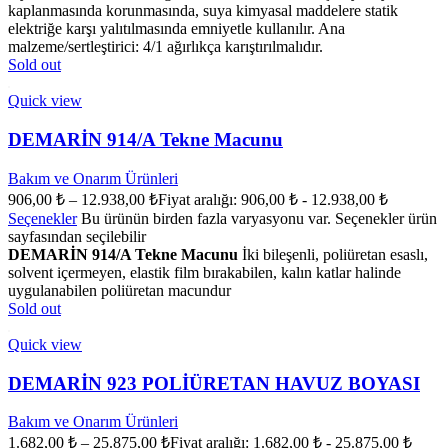
kaplanmasında korunmasında, suya kimyasal maddelere statik
elektriğe karşı yalıtılmasında emniyetle kullanılır. Ana
malzeme/sertleştirici: 4/1 ağırlıkça karıştırılmalıdır.
Sold out
Quick view
DEMARİN 914/A Tekne Macunu
Bakım ve Onarım Ürünleri
906,00
₺
–
12.938,00
₺
Fiyat aralığı: 906,00 ₺ - 12.938,00 ₺
Seçenekler
Bu ürünün birden fazla varyasyonu var. Seçenekler ürün
sayfasından seçilebilir
DEMARİN 914/A Tekne Macunu
İki bileşenli, poliüretan esaslı,
solvent içermeyen, elastik film bırakabilen, kalın katlar halinde
uygulanabilen poliüretan macundur
Sold out
Quick view
DEMARİN 923 POLİÜRETAN HAVUZ BOYASI
Bakım ve Onarım Ürünleri
1.682,00
₺
–
25.875,00
₺
Fiyat aralığı: 1.682,00 ₺ - 25.875,00 ₺