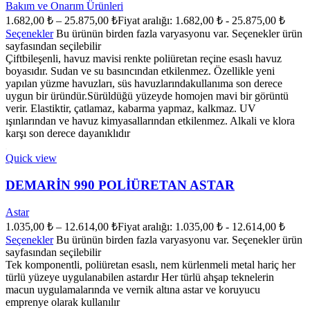
Bakım ve Onarım Ürünleri
1.682,00
₺
–
25.875,00
₺
Fiyat aralığı: 1.682,00 ₺ - 25.875,00 ₺
Seçenekler
Bu ürünün birden fazla varyasyonu var. Seçenekler ürün
sayfasından seçilebilir
Çiftbileşenli, havuz mavisi renkte poliüretan reçine esaslı havuz
boyasıdır. Sudan ve su basıncından etkilenmez. Özellikle yeni
yapılan yüzme havuzları, süs havuzlarındakullanıma son derece
uygun bir üründür.Sürüldüğü yüzeyde homojen mavi bir görüntü
verir. Elastiktir, çatlamaz, kabarma yapmaz, kalkmaz. UV
ışınlarından ve havuz kimyasallarından etkilenmez. Alkali ve klora
karşı son derece dayanıklıdır
Quick view
DEMARİN 990 POLİÜRETAN ASTAR
Astar
1.035,00
₺
–
12.614,00
₺
Fiyat aralığı: 1.035,00 ₺ - 12.614,00 ₺
Seçenekler
Bu ürünün birden fazla varyasyonu var. Seçenekler ürün
sayfasından seçilebilir
Tek komponentli, poliüretan esaslı, nem kürlenmeli metal hariç her
türlü yüzeye uygulanabilen astardır Her türlü ahşap teknelerin
macun uygulamalarında ve vernik altına astar ve koruyucu
emprenye olarak kullanılır