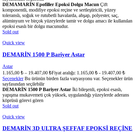
DEMAMARİN Epofiller Epoksi Dolgu Macun
Çift
komponentli, modifiye epoksi reçine ve sertleştiricili, yüzey
toleranslı, soğuk ve rutubetli havalarda, ahşap, polyester, saç,
alüminyum ve birçok yüzeylerde tamir ve dolgu amacı ile kullanılan
epoksi esaslı bir dolgu macunudur.
Sold out
Quick view
DEMARİN 1500 P Bariyer Astar
Astar
1.165,00
₺
–
19.407,00
₺
Fiyat aralığı: 1.165,00 ₺ - 19.407,00 ₺
Seçenekler
Bu ürünün birden fazla varyasyonu var. Seçenekler ürün
sayfasından seçilebilir
DEMARİN 1500 P Bariyer Astar
İki bileşenli, epoksi esaslı,
yapışma mukavemeti çok yüksek, uygulandığı yüzeylerde aderans
köprüsü görevi gören
Sold out
Quick view
DEMARİN 3D ULTRA ŞEFFAF EPOKSİ REÇİNE