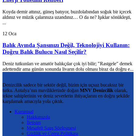
Koyda demir attınız, güneş batıyor, buzdolabından soğuk bir içecek
aldınız ve müzik çalarınıza uzandınız… O da ne? Işıklar sönükleşti,
...
12
Oca
Balık Avında Şansınızı Değil, Teknolojiyi Kullanın:
Doğru Balık Bulucu Nasıl Seçilir?
Deniz tutkunları ve amatör balıkçılar çok iyi bilir; "Rastgele" demek
adettendir ama günün sonunda livarın dolu olması biraz da doğru e...
Denizcilik sadece bir sektör değil, bizim için uçsuz bucaksız bir
tutku. Antalya’nın maviliklerinde doğan
MNV Denizcilik
olarak,
tekne sahiplerinin ve deniz severlerin ihtiyaçlarını en doğru şekilde
karşılamak amacıyla yola çıktık.
Kurumsal
Hakkımızda
İletişim
Mesafeli Satış Sözleşmesi
Gizlilik ve Çerez Politikası