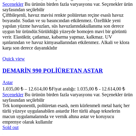
Seçenekler
Bu ürünün birden fazla varyasyonu var. Seçenekler ürün
sayfasından seçilebilir
Çiftbileşenli, havuz mavisi renkte poliüretan reçine esaslı havuz
boyasıdır. Sudan ve su basıncından etkilenmez. Özellikle yeni
yapılan yüzme havuzları, süs havuzlarındakullanıma son derece
uygun bir üründür.Sürüldüğü yüzeyde homojen mavi bir görüntü
verir. Elastiktir, çatlamaz, kabarma yapmaz, kalkmaz. UV
ışınlarından ve havuz kimyasallarından etkilenmez. Alkali ve klora
karşı son derece dayanıklıdır
Quick view
DEMARİN 990 POLİÜRETAN ASTAR
Astar
1.035,00
₺
–
12.614,00
₺
Fiyat aralığı: 1.035,00 ₺ - 12.614,00 ₺
Seçenekler
Bu ürünün birden fazla varyasyonu var. Seçenekler ürün
sayfasından seçilebilir
Tek komponentli, poliüretan esaslı, nem kürlenmeli metal hariç her
türlü yüzeye uygulanabilen astardır Her türlü ahşap teknelerin
macun uygulamalarında ve vernik altına astar ve koruyucu
emprenye olarak kullanılır
Sold out