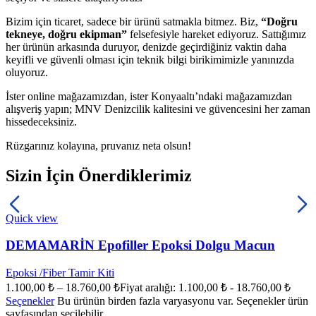
Bizim için ticaret, sadece bir ürünü satmakla bitmez. Biz,
“Doğru
tekneye, doğru ekipman”
felsefesiyle hareket ediyoruz. Sattığımız
her ürünün arkasında duruyor, denizde geçirdiğiniz vaktin daha
keyifli ve güvenli olması için teknik bilgi birikimimizle yanınızda
oluyoruz.
İster online mağazamızdan, ister Konyaaltı’ndaki mağazamızdan
alışveriş yapın; MNV Denizcilik kalitesini ve güvencesini her zaman
hissedeceksiniz.
Rüzgarınız kolayına, pruvanız neta olsun!
Sizin İçin Önerdiklerimiz
Quick view
DEMAMARİN Epofiller Epoksi Dolgu Macun
Epoksi /Fiber Tamir Kiti
1.100,00
₺
–
18.760,00
₺
Fiyat aralığı: 1.100,00 ₺ - 18.760,00 ₺
Seçenekler
Bu ürünün birden fazla varyasyonu var. Seçenekler ürün
sayfasından seçilebilir